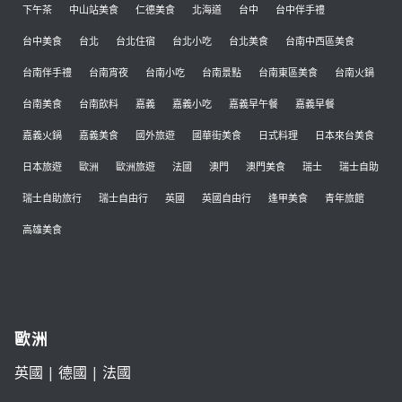
下午茶
中山站美食
仁德美食
北海道
台中
台中伴手禮
台中美食
台北
台北住宿
台北小吃
台北美食
台南中西區美食
台南伴手禮
台南宵夜
台南小吃
台南景點
台南東區美食
台南火鍋
台南美食
台南飲料
嘉義
嘉義小吃
嘉義早午餐
嘉義早餐
嘉義火鍋
嘉義美食
國外旅遊
國華街美食
日式料理
日本來台美食
日本旅遊
歐洲
歐洲旅遊
法國
澳門
澳門美食
瑞士
瑞士自助
瑞士自助旅行
瑞士自由行
英國
英國自由行
逢甲美食
青年旅館
高雄美食
歐洲
英國
|
德國
|
法國