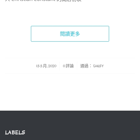
閱讀更多
/
/
13 3 月, 2020
0 評論
通過：
DAISY
LABELS