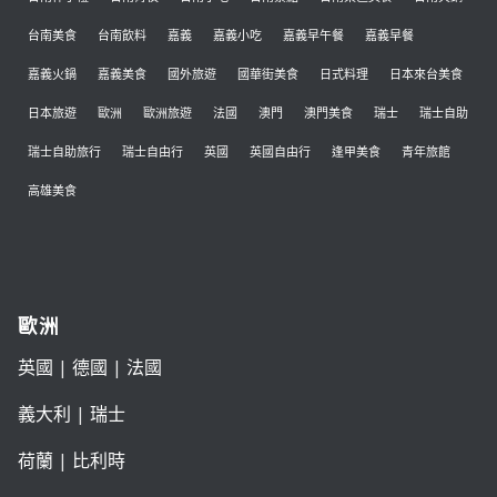
台南美食
台南飲料
嘉義
嘉義小吃
嘉義早午餐
嘉義早餐
嘉義火鍋
嘉義美食
國外旅遊
國華街美食
日式料理
日本來台美食
日本旅遊
歐洲
歐洲旅遊
法國
澳門
澳門美食
瑞士
瑞士自助
瑞士自助旅行
瑞士自由行
英國
英國自由行
逢甲美食
青年旅館
高雄美食
歐洲
英國
|
德國
|
法國
義大利
|
瑞士
荷蘭
|
比利時