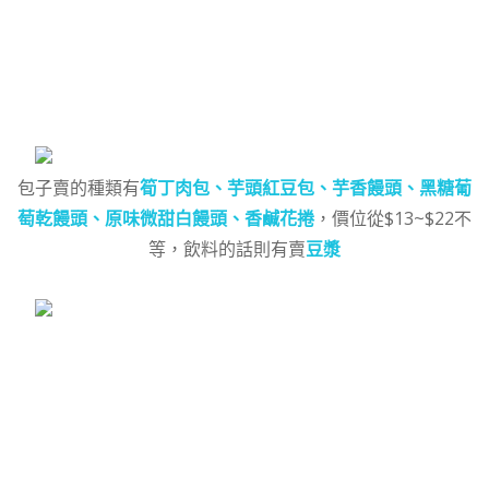
包子賣的種類有
筍丁肉包、芋頭紅豆包、芋香饅頭、黑糖葡
萄乾饅頭、原味微甜白饅頭、香鹹花捲
，價位從$13~$22不
等，飲料的話則有賣
豆漿