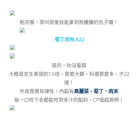
點完餐，等叫號後就能拿到熱騰騰的包子囉！
筍丁肉包 $22
是的，你沒看錯
大概是女生拳頭的1.5倍，那麼大顆，料還那麼多，才22
塊！
外皮厚實有彈性，內餡有
高麗菜、筍丁、肉末
每一口咬下去都能吃到多汁的餡料，CP值超高啊！