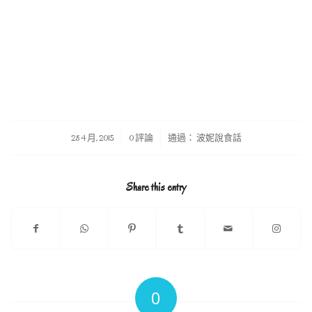
/
/
28 4 月, 2015
0 評論
通過：
波妮說食話
Share this entry
0