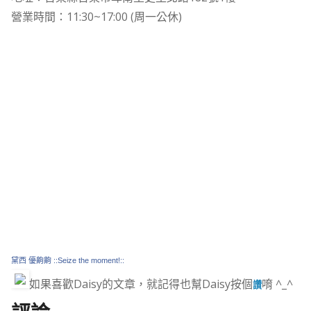
營業時間：11:30~17:00 (周一公休)
黛西 優齁齁 ::Seize the moment!::
如果喜歡Daisy的文章，就記得也幫Daisy按個
唷 ^_^
讚