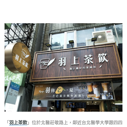
「
羽上茶飲
」位於北醫莊敬路上，鄰近台北醫學大學跟四四