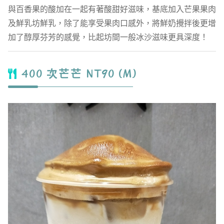
與百香果的酸加在一起有著酸甜好滋味，基底加入芒果果肉
及鮮乳坊鮮乳，除了能享受果肉口感外，將鮮奶攪拌後更增
加了醇厚芬芳的感覺，比起坊間一般冰沙滋味更具深度！
400 次芒芒 NT90 (M)