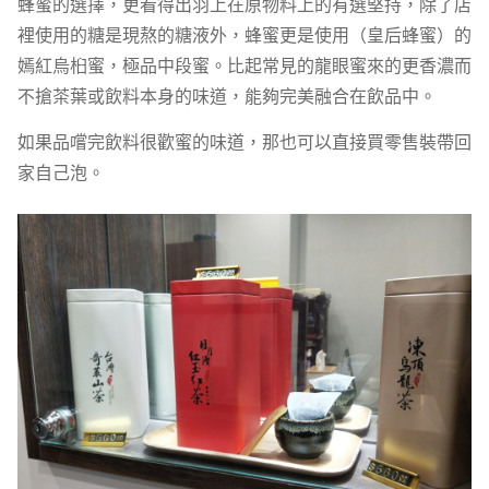
蜂蜜的選擇，更看得出羽上在原物料上的有選堅持，除了店
裡使用的糖是現熬的糖液外，蜂蜜更是使用（皇后蜂蜜）的
嫣紅烏桕蜜，極品中段蜜。比起常見的龍眼蜜來的更香濃而
不搶茶葉或飲料本身的味道，能夠完美融合在飲品中。
如果品嚐完飲料很歡蜜的味道，那也可以直接買零售裝帶回
家自己泡。