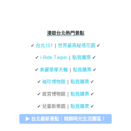
漫遊台北熱門景點
✔
台北101
|
世界最高秘境花園
✔
✔
i-Ride Taipei
|
點我購票
✔
✔
美麗華摩天輪
|
點我購票
✔
✔
袖珍博物館
|
點我購票
✔
✔ 故宮博物館 |
點我購票
✔
✔ 兒童新樂園 |
點我購票
✔
▶ 台北最新景點｜榕錦時光生活園區！