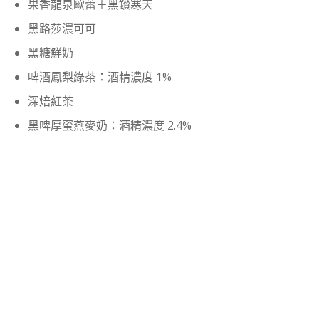
果香龍泉歐蕾＋黑鑚寒天
黑路莎濃可可
黑糖鮮奶
啤酒鳳梨綠茶：酒精濃度 1%
深焙紅茶
黑啤厚蜜燕麥奶：酒精濃度 2.4%