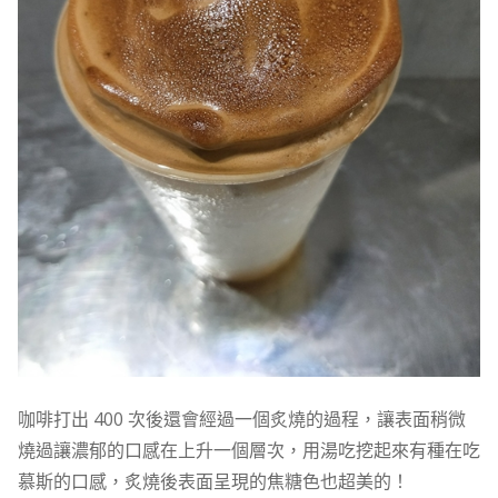
咖啡打出 400 次後還會經過一個炙燒的過程，讓表面稍微
燒過讓濃郁的口感在上升一個層次，用湯吃挖起來有種在吃
慕斯的口感，炙燒後表面呈現的焦糖色也超美的！