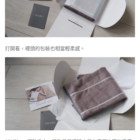
打開看，裡頭的包裝也相當輕柔感。