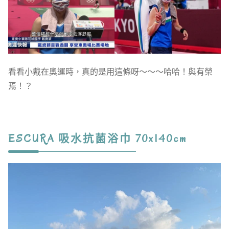
看看小戴在奧運時，真的是用這條呀～～～哈哈！與有榮
焉！？
ESCURA 吸水抗菌浴巾 70x140cm