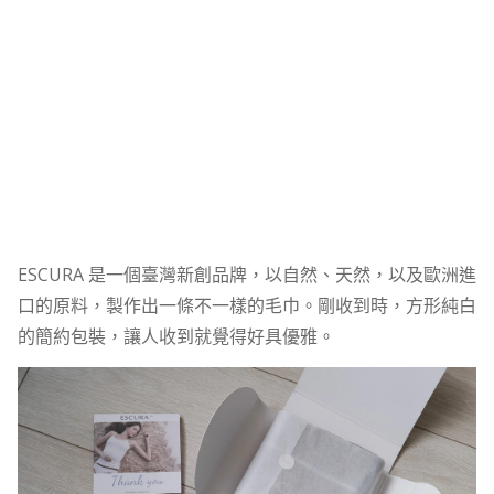
ESCURA 是一個臺灣新創品牌，以自然、天然，以及歐洲進
口的原料，製作出一條不一樣的毛巾。剛收到時，方形純白
的簡約包裝，讓人收到就覺得好具優雅。