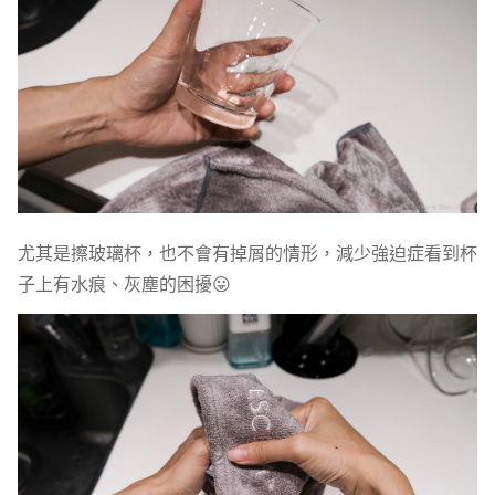
尤其是擦玻璃杯，也不會有掉屑的情形，減少強迫症看到杯
子上有水痕、灰塵的困擾😛