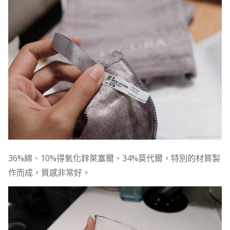
36%綿、10%得氧化鋅萊塞爾、34%莫代爾，特別的材質製
作而成，質感非常好。