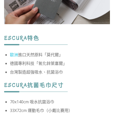
ESCURA特色
歐洲
進口天然原料「莫代爾」
德國專利科技「氧化鋅萊塞爾」
台灣製造超強吸水、抗菌浴巾
ESCURA抗菌毛巾尺寸
70x140cm 吸水抗菌浴巾
33X72cm 運動毛巾（小戴比賽用）