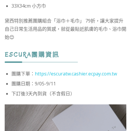
33X34cm 小方巾
黛西特別推薦團購組合「浴巾＋毛巾」 79折，讓大家提升
自己日常生活用品的質感，就從最貼近肌膚的毛巾、浴巾開
始😊
ESCURA團購資訊
團購下單：
https://escuratw.cashier.ecpay.com.tw
團購日期：9/05-9/11
下訂後3天內到貨（不含假日）