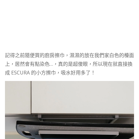
記得之前隨便買的廚房擦巾，濕濕的放在我們家白色的檯面
上，居然會有點染色…，真的是超傻眼，所以現在就直接換
成 ESCURA 的小方擦巾，吸水好用多了！