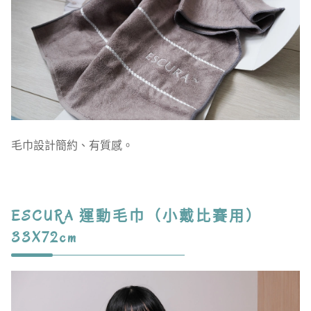
毛巾設計簡約、有質感。
ESCURA 運動毛巾（小戴比賽用）
33X72cm