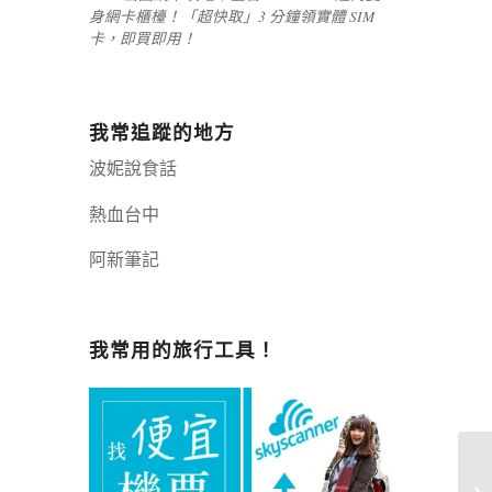
身網卡櫃檯！「超快取」3 分鐘領實體 SIM
卡，即買即用！
我常追蹤的地方
波妮說食話
熱血台中
阿新筆記
嘉義+1 | 嘉義加一
辣個露營
我常用的旅行工具！