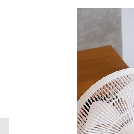
汰汰廚房 x 胡同燒肉，
聯名泰式料理包～10分