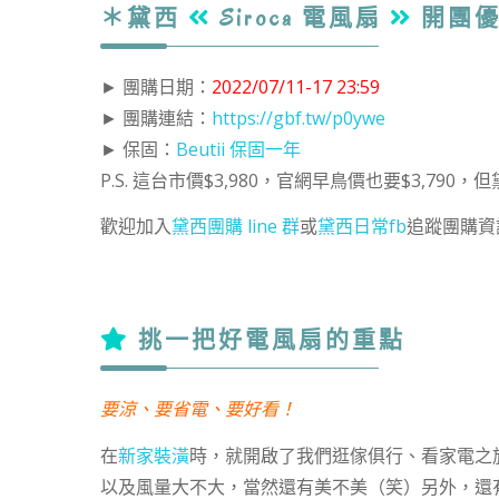
＊黛西
Siroca 電風扇
開團
► 團購日期：
2022/07/11-17 23:59
► 團購連結：
https://gbf.tw/p0ywe
► 保固：
Beutii 保固一年
P.S. 這台市價$3,980，官網早鳥價也要$3,790
歡迎加入
黛西團購 line 群
或
黛西日常fb
追蹤團購資
挑一把好電風扇的重點
要涼、要省電、要好看！
在
新家裝潢
時，就開啟了我們逛傢俱行、看家電之
以及風量大不大，當然還有美不美（笑）另外，還