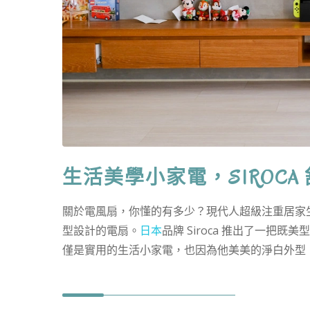
生活美學小家電，SIROCA
關於電風扇，你懂的有多少？現代人超級注重居家
型設計的電扇。
日本
品牌 Siroca 推出了一把既
僅是實用的生活小家電，也因為他美美的淨白外型