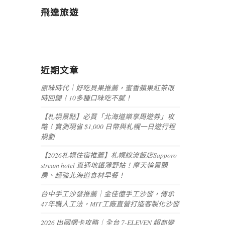
飛達旅遊
近期文章
原味時代｜好吃貝果推薦，蜜香蘋果紅茶限
時回歸！10多種口味吃不膩！
【札幌景點】必買「北海道樂享周遊券」攻
略！實測現省 $1,000 日幣與札幌一日遊行程
規劃
【2026札幌住宿推薦】札幌線流飯店Sapporo
stream hotel 直通地鐵薄野站！摩天輪景觀
房、超強北海道食材早餐！
台中手工沙發推薦｜金佳億手工沙發，傳承
47年職人工法，MIT工廠直營打造客製化沙發
2026 出國網卡攻略｜全台 7-ELEVEN 超商變