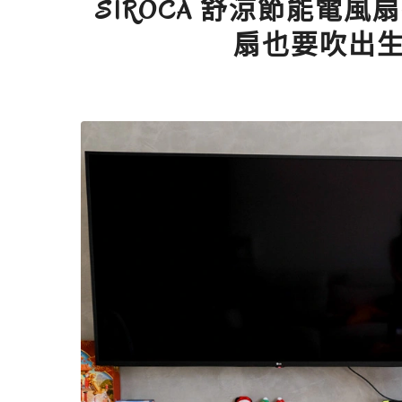
SIROCA 舒涼節能電
扇也要吹出