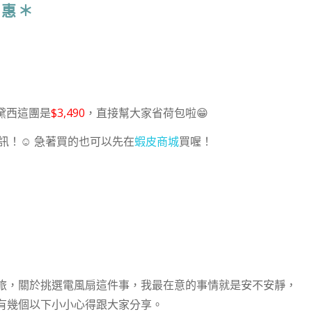
優惠＊
，但黛西這團是
$3,490
，直接幫大家省荷包啦😁
訊！☺ 急著買的也可以先在
蝦皮商城
買喔！
旅，關於挑選電風扇這件事，我最在意的事情就是安不安靜，
有幾個以下小小心得跟大家分享。