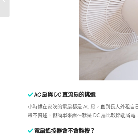
鐘就可以宅�...
AC 扇與 DC 直流扇的挑選
小時候在家吹的電扇都是 AC 扇，直到長大外租自己
邊不贅述，但簡單來說～就是 DC 扇比較節能省電，
電扇遙控器會不會難按？