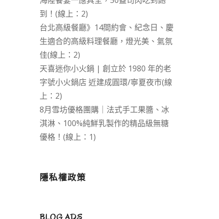
海陸饗宴一應具全，50盎司肉吃到飽
到！(線上：2)
台北高級餐廳》14間約會、紀念日、慶
生適合的高級料理餐廳，燈光美、氣氛
佳(線上：2)
天喜迷你小火鍋 | 創立於 1980 年的老
字號小火鍋店 近建成圓環/寧夏夜市(線
上：2)
8月雪坊優格團購｜法式手工果醬、冰
淇淋、100%純鮮乳製作的精品級無糖
優格！(線上：1)
隱私權政策
BLOG ADS