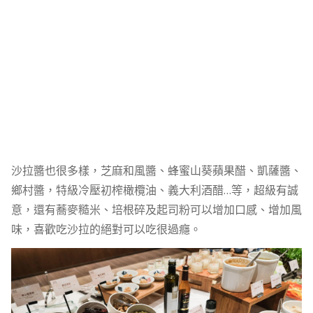
沙拉醬也很多樣，芝麻和風醬、蜂蜜山葵蘋果醋、凱薩醬、
鄉村醬，特級冷壓初榨橄欖油、義大利酒醋…等，超級有誠
意，還有蕎麥糙米、培根碎及起司粉可以增加口感、增加風
味，喜歡吃沙拉的絕對可以吃很過癮。