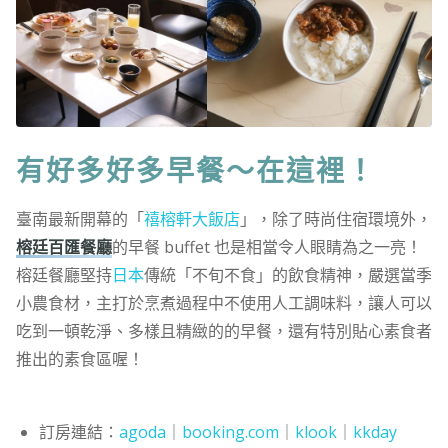
有好多好多早餐～在這裡！
臺南最新開幕的「
禧榕軒大飯店
」，除了時尚住宿環境外，
榕廷百匯餐廳
的早餐 buffet 也是相當令人眼睛為之一亮！
榕廷餐廳堅持
日本
傳統「不旬不食」的飲食精神，嚴選當季
小農食材，主打於烹煮過程中不使用人工調味料，讓人可以
吃到一頓乾淨、多樣且精緻的的早餐，還有特別貼心素食者
推出的素食區喔！
訂房連結：
agoda
｜
booking.com
｜
klook
｜
kkday