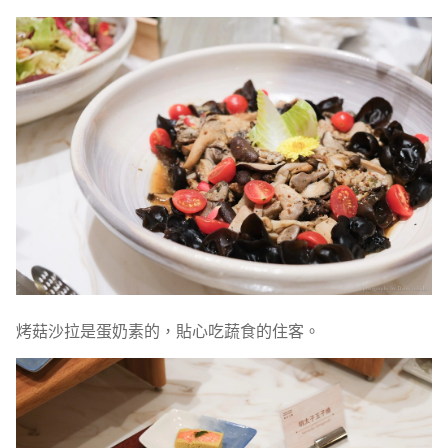
烤菇沙拉是蛋奶素的，貼心吃蔬食的住客。