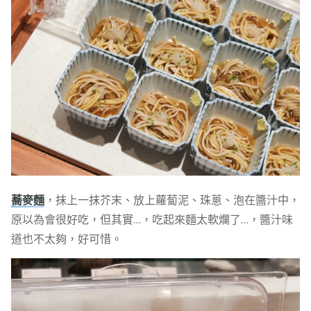
蕎麥麵
，抹上一抹芥末、放上蘿蔔泥、珠蔥、泡在醬汁中，
原以為會很好吃，但其實…，吃起來麵太軟爛了…，醬汁味
道也不太夠，好可惜。