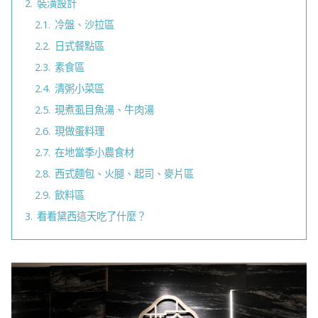
2.
裝潢設計
2.1.
冷盤、沙拉區
2.2.
日式餐點區
2.3.
素食區
2.4.
清粥小菜區
2.5.
現煮虱目魚湯、牛肉湯
2.6.
現做蛋料理
2.7.
在地當季小農食材
2.8.
西式麵包、火腿、起司、麥片區
2.9.
飲料區
3.
看看黛西這天吃了什麼？