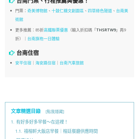
台南門票、行程推薦與優惠！
門票：
奇美博物館
、
十鼓仁糖文創園區
、
四草綠色隧道
、
台南美
術館
更多推薦：85折
高鐵聯票優惠
（輸入折扣碼「
THSRTW9
」再9
折）｜
台南旗袍一日體驗
台南住宿
安平住宿
｜
海安路住宿
｜
台南汽車旅館
文章精選目錄
[點我隱藏]
1.
有好多好多早餐～在這裡！
1.1.
禧榕軒大飯店早餐｜榕廷餐廳供應時間