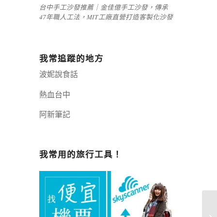
台中手工沙發推薦｜金佳億手工沙發，傳承
47年職人工法，MIT工廠直營打造客製化沙發
我常追蹤的地方
波妮說食話
熱血台中
阿新筆記
嘉義+1 | 嘉義加一
辣個露營
我常用的旅行工具！