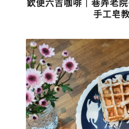
欽便六吉咖啡｜巷弄老院
手工皂