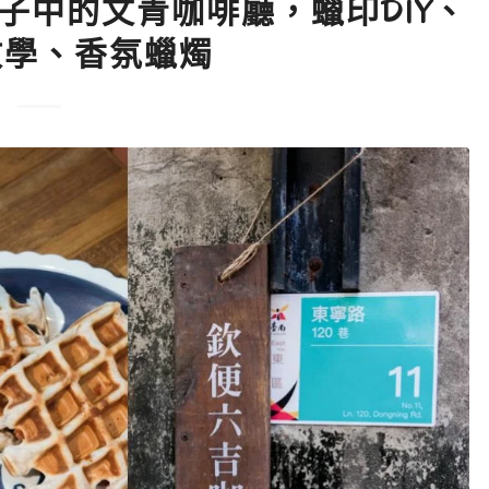
子中的文青咖啡廳，蠟印DIY、
教學、香氛蠟燭