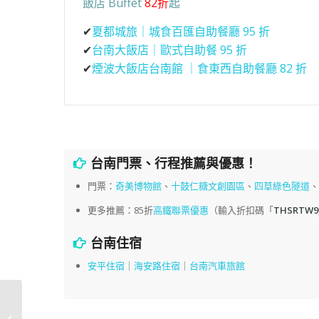
飯店 Buffet
82折
起
✔
夏都城旅｜城食百匯自助餐廳 95 折
✔
台南大飯店｜歐式自助餐 95 折
✔
煙波大飯店台南館 ｜食東西自助餐廳 82 折
台南門票、行程推薦與優惠！
門票：
奇美博物館
、
十鼓仁糖文創園區
、
四草綠色隧道
更多推薦：85折
高鐵聯票優惠
（輸入折扣碼「
THSRTW9
台南住宿
安平住宿
｜
海安路住宿
｜
台南汽車旅館
嘉義東南亞料理｜高棉
廚房，臺灣先生與柬埔