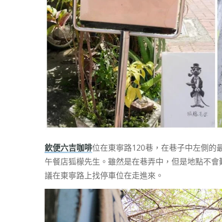
欽便六吉咖啡
位在東寧路120巷，在巷子中左側
午餐店狐檬先生。雖然是在巷弄中，但是地點不會
議在東寧路上找停車位在走進來。