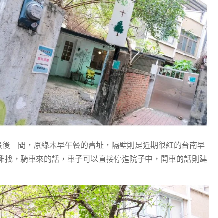
的最後一間，原綠木早午餐的舊址，隔壁則是近期很紅的台南早
難找，騎車來的話，車子可以直接停進院子中，開車的話則建