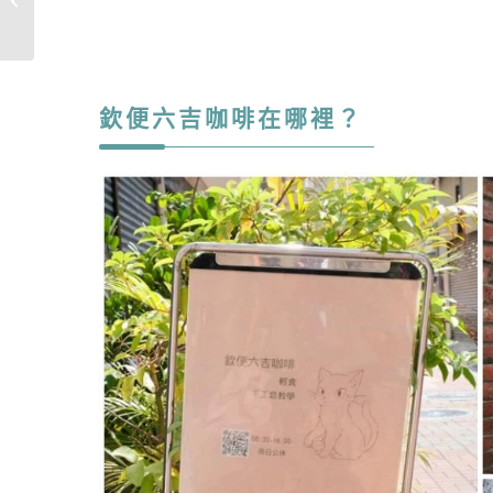
寨太太的好...
欽便六吉咖啡在哪裡？