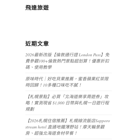
飛達旅遊
近期文章
2026最新改版【倫敦通行證 London Pass】免
費參觀100+倫敦熱門景點超划算！優惠折扣
碼、使用教學
原味時代｜好吃貝果推薦，蜜香蘋果紅茶限
時回歸！10多種口味吃不膩！
【札幌景點】必買「北海道樂享周遊券」攻
略！實測現省 $1,000 日幣與札幌一日遊行程
規劃
【2026札幌住宿推薦】札幌線流飯店Sapporo
stream hotel 直通地鐵薄野站！摩天輪景觀
房、超強北海道食材早餐！