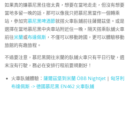
如果真的嫌慕尼黑住宿太貴，想要在當地走走，但沒有想要
當地多留一晚的話，那可以像我只把慕尼黑當作一個轉乘
站，參加完
慕尼黑啤酒節
就搭火車臥鋪前往薩爾茲堡。或是
選擇在當地慕尼黑中央車站附近住一晚，隔天搭乘臥舖火車
前往
米蘭
或
布達佩斯
，不僅可以移動跨國，更可以體驗移動
旅館的有趣旅程。
不過要注意，慕尼黑開往米蘭的臥鋪火車只有平日行駛，週
末沒有行駛，務必在安排行程前要規劃好！
火車臥鋪體驗：
薩爾茲堡到米蘭 ÖBB Nightjet
|
匈牙利
布達佩斯 -> 德國慕尼黑 EN462 火車臥鋪