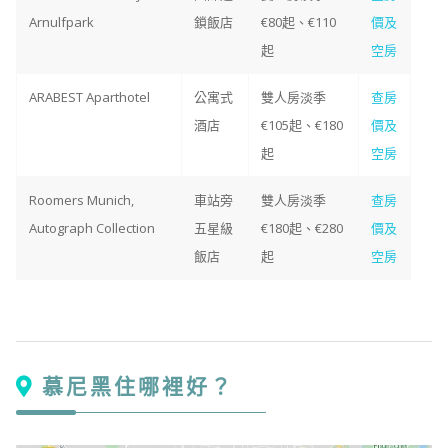
Arnulfpark
鎖飯店
€80起、€110
價及
起
空房
ARABEST Aparthotel
公寓式
雙人房淡季
查房
酒店
€105起、€180
價及
起
空房
Roomers Munich,
車站旁
雙人房淡季
查房
Autograph Collection
五星級
€180起、€280
價及
飯店
起
空房
慕尼黑住哪裡好？