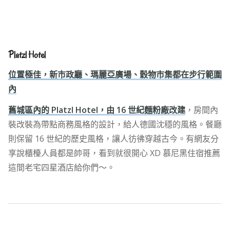
Platzl Hotel
位置極佳，新市政廳、瑪麗亞廣場、穀物市集都在步行範圍
內
舊城區內的 Platzl Hotel，由 16 世紀麵粉廠改建
，房間內
裝改裝為帶點商務風格的設計，給人德國沈穩的風格。餐廳
則保留 16 世紀的歷史風格，讓人彷彿穿越古今。有網友分
享說櫃檯人員都是帥哥，看到就很開心 XD 慕尼黑住宿推薦
這間老宅四星酒店給你們～。