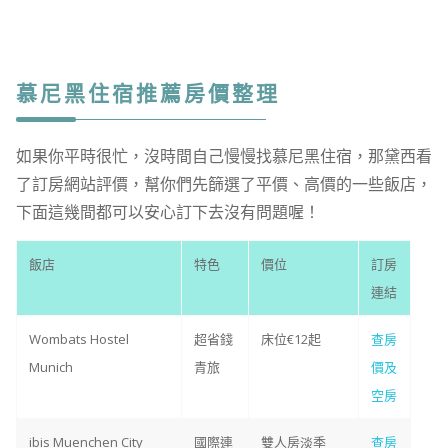
慕尼黑住宿推薦房價整理
如果你平時很忙，沒時間自己慢慢找慕尼黑住宿，那黛西看
了訂房網站評價，幫你們先篩選了平價、高價的一些飯店，
下面這幾間都可以安心訂下去沒有問題喔！
飯店
特色
價位
訂房
連結
Wombats Hostel
超省錢
床位€12起
查房
Munich
青旅
價及
空房
ibis Muenchen City
國際連
雙人房淡季
查房