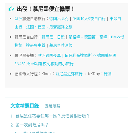
出發！慕尼黑便宜機票！
歐洲
旅遊自助旅行：
德國呂北克
|
英國10天9夜自由行
|
東歐自
由行
|
法國、德國、丹麥鐵路之旅
慕尼黑自由行：
慕尼黑一日遊
|
楚格峰 – 德國第一高峰
|
BMW博
物館
|
達豪集中營
|
慕尼黑啤酒節
慕尼黑交通：
歐洲跨國夜車 | 匈牙利布達佩斯 -> 德國慕尼黑
EN462 火車臥鋪 夜間移動的小旅行
德國懶人行程：Klook：
慕尼黑近郊旅行
、 KKDay：
德國
文章精選目錄
[點我隱藏]
1.
慕尼黑住宿要住哪一區？房價會很貴嗎？
2.
第一次到慕尼黑？