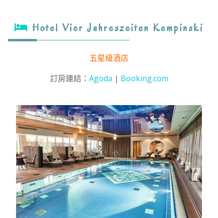
Hotel Vier Jahreszeiten Kempinski
五星級酒店
訂房連結：
Agoda
|
Booking.com