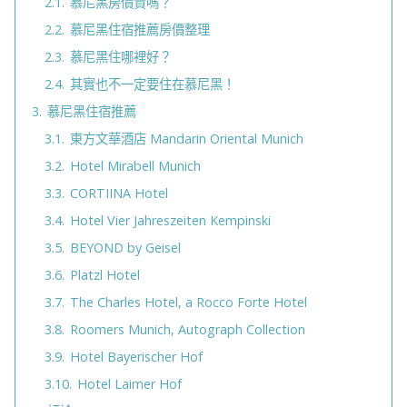
2.1.
慕尼黑房價貴嗎？
2.2.
慕尼黑住宿推薦房價整理
2.3.
慕尼黑住哪裡好？
2.4.
其實也不一定要住在慕尼黑！
3.
慕尼黑住宿推薦
3.1.
東方文華酒店 Mandarin Oriental Munich
3.2.
Hotel Mirabell Munich
3.3.
CORTIINA Hotel
3.4.
Hotel Vier Jahreszeiten Kempinski
3.5.
BEYOND by Geisel
3.6.
Platzl Hotel
3.7.
The Charles Hotel, a Rocco Forte Hotel
3.8.
Roomers Munich, Autograph Collection
3.9.
Hotel Bayerischer Hof
3.10.
Hotel Laimer Hof