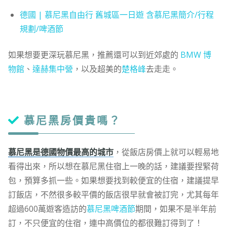
德國 | 慕尼黑自由行 舊城區一日遊 含慕尼黑簡介/行程
規劃/啤酒節
如果想要更深玩慕尼黑，推薦還可以到近郊處的
BMW 博
物館
、
達赫集中營
，以及超美的
楚格峰
去走走。
慕尼黑房價貴嗎？
慕尼黑是德國物價最高的城市
，從飯店房價上就可以輕易地
看得出來，所以想在慕尼黑住宿上一晚的話，建議要捏緊荷
包，預算多抓一些。如果想要找到較便宜的住宿，建議提早
訂飯店，不然很多較平價的飯店很早就會被訂完，尤其每年
超過600萬遊客造訪的
慕尼黑啤酒節
期間，如果不是半年前
訂，不只便宜的住宿，連中高價位的都很難訂得到了！