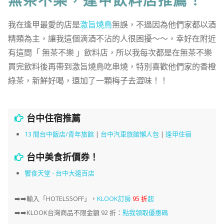
無茶不樂，逢甲飲料店推薦！
我在逢甲最愛的店是
激旨燒鳥
無誤，不過因為他們家都以酒
精類為主，讓我這個滴酒不沾的人很困擾～～，幸好在附近
有這間「 無茶不樂 」飲料店，所以我每次都是在無茶不樂
買完飲料後再帶到激旨燒鳥吃串燒，特別喜歡他們家的香橙
綠茶，新鮮好喝，還加了一顆梅子去澀味！！
台中住宿推薦
13 間台中飯店/青年旅館
|
台中汽車旅館懶人包
|
逢甲住宿
台中美食折價券！
饗食天堂 - 台中大遠百店
➡️➡️
輸入「HOTELS5OFF」，
KLOOK訂房
95 折
起
➡️➡️KLOOK台灣商品不限金額 92 折：
點我領取優惠碼