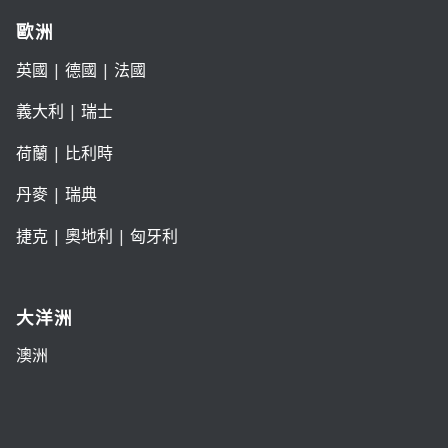
歐洲
英國
|
德國
|
法國
義大利
|
瑞士
荷蘭
|
比利時
丹麥
|
瑞典
捷克
|
奧地利
|
匈牙利
大洋洲
澳洲