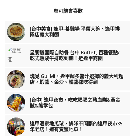
您可能會喜歡
[台中美食] 逢甲-養雞場 平價大碗、逢甲排
隊店義大利麵
星饗道國際自助餐 台中 Buffet, 百種餐點/
乾式熟成牛排吃到飽！近逢甲商圈
瑰覓 Gui Mi，逢甲超多醬汁選擇的義大利麵
店，蝦醬、金沙、橘醬都吃得到
[台中] 逢甲夜市‧吃吃喝喝之豬血糕&黃金
賊&熊掌包
逢甲溫家地瓜球，排隊不間斷的逢甲夜市35
年老店！還有賣蜜地瓜！