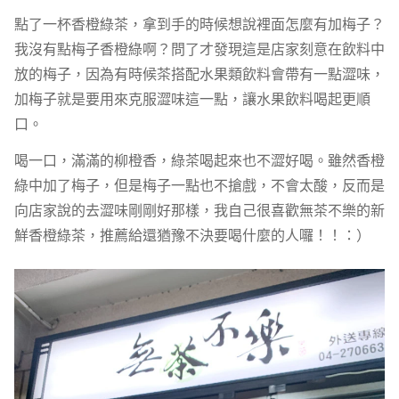
點了一杯香橙綠茶，拿到手的時候想說裡面怎麼有加梅子？
我沒有點梅子香橙綠啊？問了才發現這是店家刻意在飲料中
放的梅子，因為有時候茶搭配水果類飲料會帶有一點澀味，
加梅子就是要用來克服澀味這一點，讓水果飲料喝起更順
口。
喝一口，滿滿的柳橙香，綠茶喝起來也不澀好喝。雖然香橙
綠中加了梅子，但是梅子一點也不搶戲，不會太酸，反而是
向店家說的去澀味剛剛好那樣，我自己很喜歡無茶不樂的新
鮮香橙綠茶，推薦給還猶豫不決要喝什麼的人囉！！：）