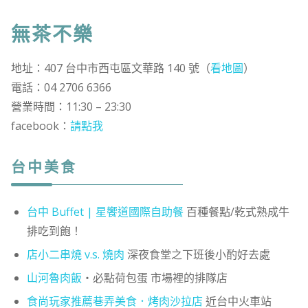
無茶不樂
地址：407 台中市西屯區文華路 140 號（
看地圖
）
電話：04 2706 6366
營業時間：11:30 – 23:30
facebook：
請點我
台中美食
台中 Buffet | 星饗道國際自助餐
百種餐點/乾式熟成牛
排吃到飽！
店小二串燒 v.s. 燒肉
深夜食堂之下班後小酌好去處
山河魯肉飯
・必點荷包蛋 市場裡的排隊店
食尚玩家推薦巷弄美食．烤肉沙拉店
近台中火車站