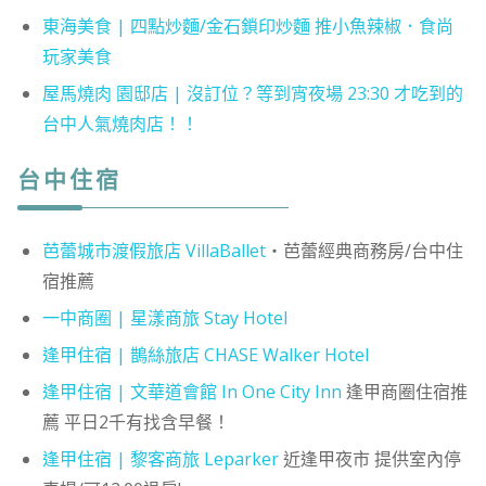
東海美食 | 四點炒麵/金石鎖印炒麵 推小魚辣椒．食尚
玩家美食
屋馬燒肉 園邸店 | 沒訂位？等到宵夜場 23:30 才吃到的
台中人氣燒肉店！！
台中住宿
芭蕾城市渡假旅店 VillaBallet
・芭蕾經典商務房/台中住
宿推薦
一中商圈 | 星漾商旅 Stay Hotel
逢甲住宿 | 鵲絲旅店 CHASE Walker Hotel
逢甲住宿 | 文華道會館 In One City Inn
逢甲商圈住宿推
薦 平日2千有找含早餐！
逢甲住宿 | 黎客商旅 Leparker
近逢甲夜市 提供室內停