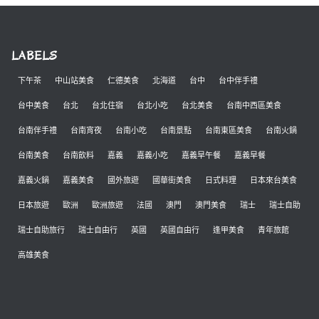
LABELS
下午茶
中山站美食
仁德美食
北海道
台中
台中伴手禮
台中美食
台北
台北住宿
台北小吃
台北美食
台南中西區美食
台南伴手禮
台南宵夜
台南小吃
台南景點
台南東區美食
台南火鍋
台南美食
台南飲料
嘉義
嘉義小吃
嘉義早午餐
嘉義早餐
嘉義火鍋
嘉義美食
國外旅遊
國華街美食
日式料理
日本來台美食
日本旅遊
歐洲
歐洲旅遊
法國
澳門
澳門美食
瑞士
瑞士自助
瑞士自助旅行
瑞士自由行
英國
英國自由行
逢甲美食
青年旅館
高雄美食