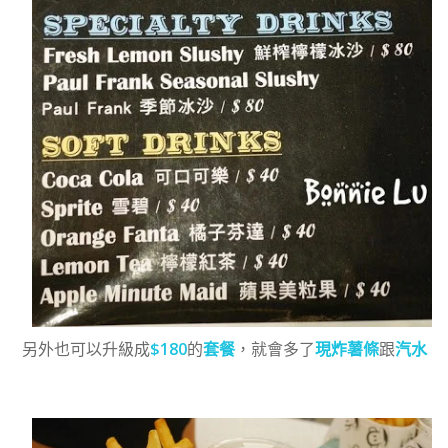
另外也可以升級成
$180
的
套餐
，就會多了
現炸薯條
跟
汽水