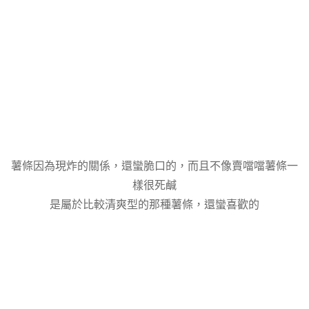
薯條因為現炸的關係，還蠻脆口的，而且不像賣噹噹薯條一
樣很死鹹
是屬於比較清爽型的那種薯條，還蠻喜歡的