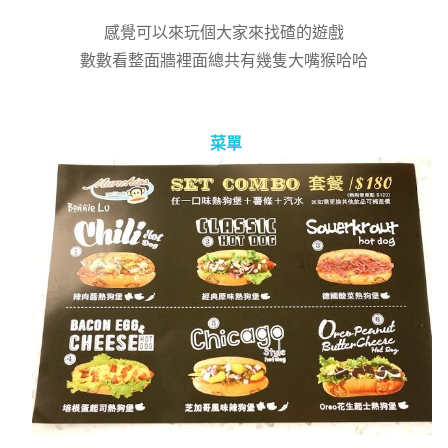
感覺可以來玩個大家來找碴的遊戲
數數看整面牆裡面總共有幾隻大嘴猴哈哈
菜單