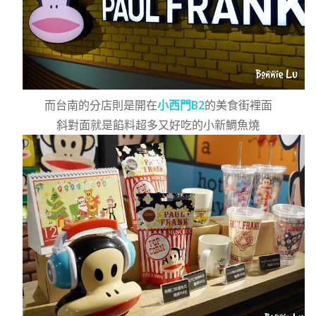
而台南的分店則是開在
小西門B2
的美食街裡面
斜對面就是餡料超多又好吃的小新鯛魚燒