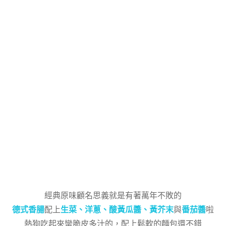
經典原味顧名思義就是有著萬年不敗的
德式香腸
配上
生菜、洋蔥、酸黃瓜醬、黃芥末
與
番茄醬
啦
熱狗吃起來蠻脆皮多汁的，配上鬆軟的麵包還不錯