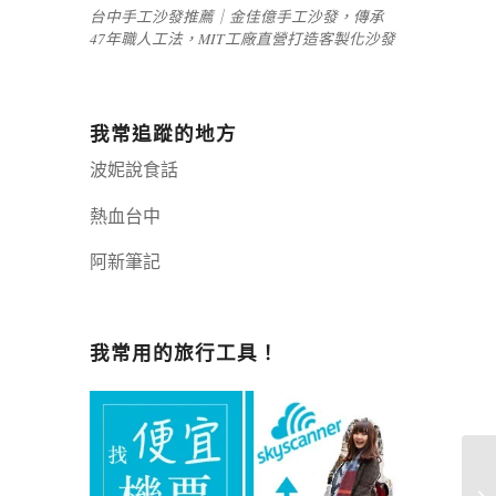
台中手工沙發推薦｜金佳億手工沙發，傳承
47年職人工法，MIT工廠直營打造客製化沙發
我常追蹤的地方
波妮說食話
熱血台中
阿新筆記
嘉義+1 | 嘉義加一
辣個露營
我常用的旅行工具！