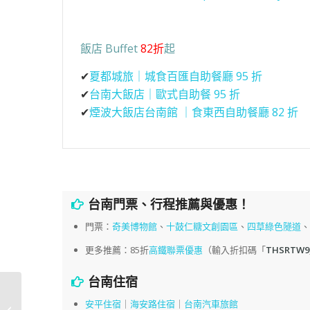
飯店 Buffet
82折
起
✔
夏都城旅｜城食百匯自助餐廳 95 折
✔
台南大飯店｜歐式自助餐 95 折
✔
煙波大飯店台南館 ｜食東西自助餐廳 82 折
台南門票、行程推薦與優惠！
門票：
奇美博物館
、
十鼓仁糖文創園區
、
四草綠色隧道
更多推薦：85折
高鐵聯票優惠
（輸入折扣碼「
THSRTW9
台南住宿
嘉義藥燉排骨 「何首
安平住宿
｜
海安路住宿
｜
台南汽車旅館
烏」，便當加一大碗排