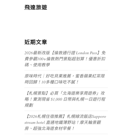
飛達旅遊
近期文章
2026最新改版【倫敦通行證 London Pass】免
費參觀100+倫敦熱門景點超划算！優惠折扣
碼、使用教學
原味時代｜好吃貝果推薦，蜜香蘋果紅茶限
時回歸！10多種口味吃不膩！
【札幌景點】必買「北海道樂享周遊券」攻
略！實測現省 $1,000 日幣與札幌一日遊行程
規劃
【2026札幌住宿推薦】札幌線流飯店Sapporo
stream hotel 直通地鐵薄野站！摩天輪景觀
房、超強北海道食材早餐！