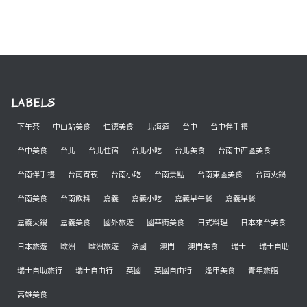
LABELS
下午茶
中山站美食
仁德美食
北海道
台中
台中伴手禮
台中美食
台北
台北住宿
台北小吃
台北美食
台南中西區美食
台南伴手禮
台南宵夜
台南小吃
台南景點
台南東區美食
台南火鍋
台南美食
台南飲料
嘉義
嘉義小吃
嘉義早午餐
嘉義早餐
嘉義火鍋
嘉義美食
國外旅遊
國華街美食
日式料理
日本來台美食
日本旅遊
歐洲
歐洲旅遊
法國
澳門
澳門美食
瑞士
瑞士自助
瑞士自助旅行
瑞士自由行
英國
英國自由行
逢甲美食
青年旅館
高雄美食