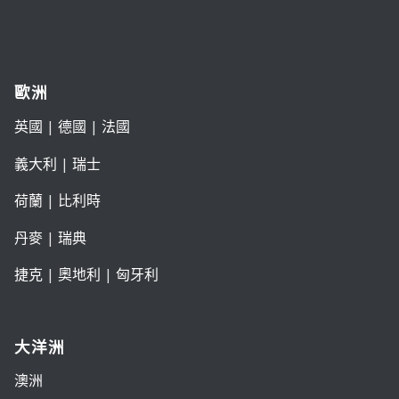
歐洲
英國
|
德國
|
法國
義大利
|
瑞士
荷蘭
|
比利時
丹麥
|
瑞典
捷克
|
奧地利
|
匈牙利
大洋洲
澳洲