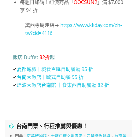
每週日加碼！紐澳商品「
OOCSUN2
」滿 $7,000
享 94 折
黛西專屬連結➡️
https://www.kkday.com/zh-
tw?cid=4116
飯店 Buffet
82折
起
✔
夏都城旅｜城食百匯自助餐廳 95 折
✔
台南大飯店｜歐式自助餐 95 折
✔
煙波大飯店台南館 ｜食東西自助餐廳 82 折
台南門票、行程推薦與優惠！
門票：
奇美博物館
、
十鼓仁糖文創園區
、
四草綠色隧道
、
台南美