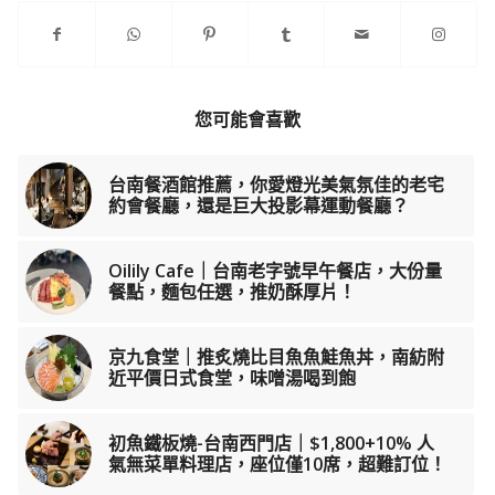
您可能會喜歡
台南餐酒館推薦，你愛燈光美氣氛佳的老宅
約會餐廳，還是巨大投影幕運動餐廳？
Oilily Cafe｜台南老字號早午餐店，大份量
餐點，麵包任選，推奶酥厚片！
京九食堂｜推炙燒比目魚魚鮭魚丼，南紡附
近平價日式食堂，味噌湯喝到飽
初魚鐵板燒-台南西門店｜$1,800+10% 人
氣無菜單料理店，座位僅10席，超難訂位！