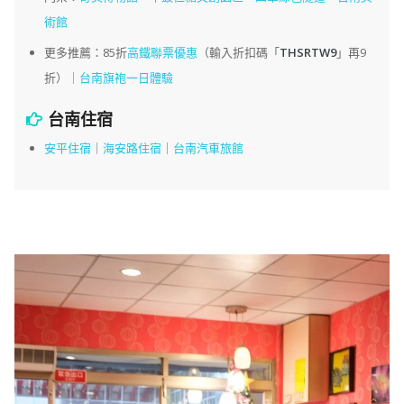
術館
更多推薦：85折
高鐵聯票優惠
（輸入折扣碼「
THSRTW9
」再9
折）｜
台南旗袍一日體驗
台南住宿
安平住宿
｜
海安路住宿
｜
台南汽車旅館