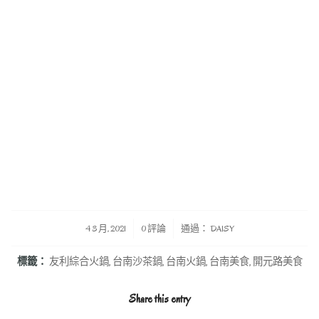
/
/
4 3 月, 2021
0 評論
通過：
DAISY
標籤：
友利綜合火鍋
,
台南沙茶鍋
,
台南火鍋
,
台南美食
,
開元路美食
Share this entry