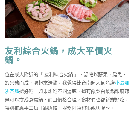
友利綜合火鍋，成大平價火
鍋。
位在成大附近的「 友利綜合火鍋 」，湯底以蔬果、扁魚、
蝦米熬而成，喝起來清甜，我覺得比台南超人氣名店
小豪洲
沙茶爐
還好吃，如果想吃不同湯底，還有酸菜白菜鍋跟麻辣
鍋可以拼成鴛鴦鍋，而且價格合理，食材們也都新鮮好吃，
特別推薦手工魚冊跟魚餃，服務阿姨也很親切喔～。