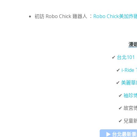
初訪 Robo Chick 雞器人 ：
Robo Chick美加炸
漫
✔
台北101
✔
i-Ride 
✔
美麗華
✔
袖珍
✔ 故宮
✔ 兒童
▶ 台北最新