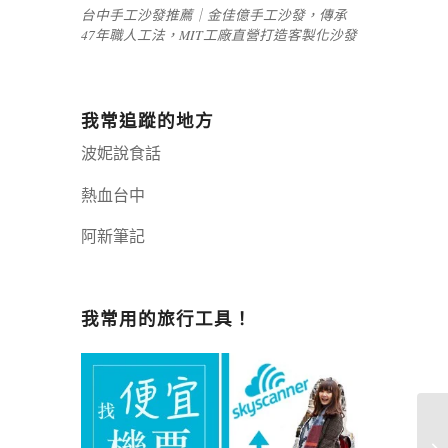
台中手工沙發推薦｜金佳億手工沙發，傳承
47年職人工法，MIT工廠直營打造客製化沙發
我常追蹤的地方
波妮說食話
熱血台中
阿新筆記
嘉義+1 | 嘉義加一
辣個露營
我常用的旅行工具！