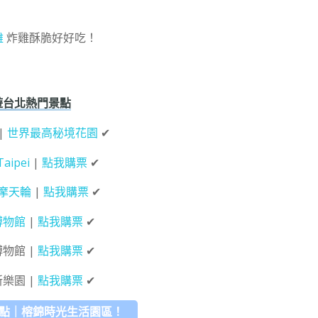
雞
炸雞酥脆好好吃！
遊台北熱門景點
|
世界最高秘境花園
✔
Taipei
|
點我購票
✔
摩天輪
|
點我購票
✔
博物館
|
點我購票
✔
博物館 |
點我購票
✔
新樂園 |
點我購票
✔
景點｜榕錦時光生活園區！