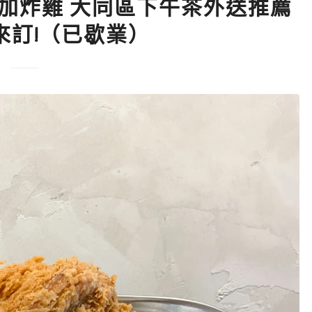
 | 美加炸雞 大同區下午茶外送推薦
來訂!（已歇業）