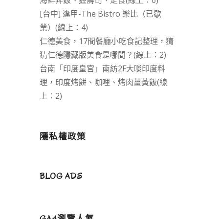
海鮮丼飯、握壽司、定食(線上：6)
[台中] 逢甲-The Bistro 樂比（已歇
業）(線上：4)
仁德美食，17間餐廳小吃食記整理，猜
猜仁德隱藏版美食是哪間？(線上：2)
台南「印度皇宮」南紡2F大啖印度料
理，印度烤餅、咖哩、烤肉薑黃飯(線
上：2)
隱私權政策
BLOG ADS
GA4瀏覽人氣