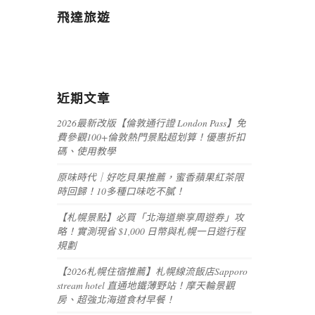
飛達旅遊
近期文章
2026最新改版【倫敦通行證 London Pass】免
費參觀100+倫敦熱門景點超划算！優惠折扣
碼、使用教學
原味時代｜好吃貝果推薦，蜜香蘋果紅茶限
時回歸！10多種口味吃不膩！
【札幌景點】必買「北海道樂享周遊券」攻
略！實測現省 $1,000 日幣與札幌一日遊行程
規劃
【2026札幌住宿推薦】札幌線流飯店Sapporo
stream hotel 直通地鐵薄野站！摩天輪景觀
房、超強北海道食材早餐！