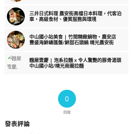
三井日式料理 農安街高檔日本料理，代客泊
車，高級食材、優質服務與環境
中山國小站美食 | 竹間精緻鍋物・農安店
豐盛海鮮總匯盤/鮮甜石頭鍋 晴光農安街
麵屋壹慶 | 泡系拉麵 x 令人驚艷的豚骨湯頭
中山國小站/晴光商圈拉麵
0
回復
發表評論