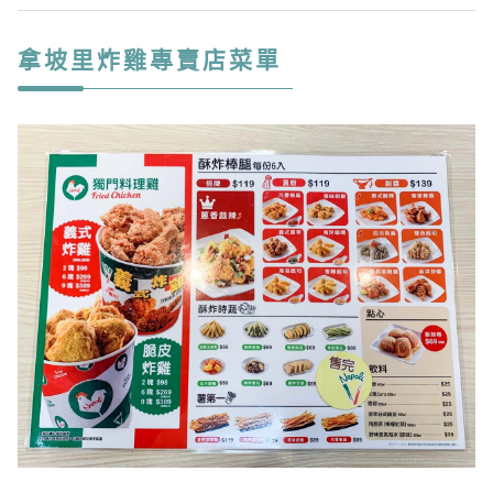
拿坡里炸雞專賣店菜單