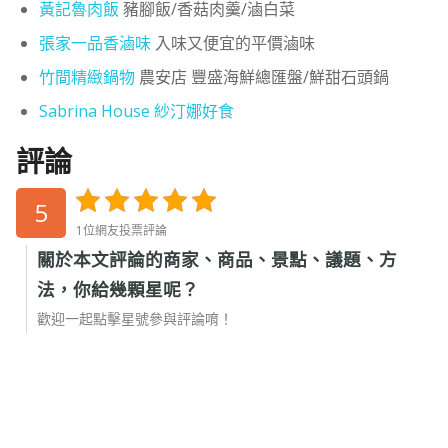
黃記魯肉飯
豬腳飯/香菇肉羹/滷白菜
張家一品香滷味
入味又便宜的平價滷味
竹間精緻鍋物
農安店 豐盛海鮮總匯盤/鮮甜石頭鍋
Sabrina House 紗汀娜好食
評論
5
1位網友投票評論
關於本文評論的商家、商品、景點、議題、方
法，你給幾顆星呢？
歡迎一起點擊星號參與評論唷！