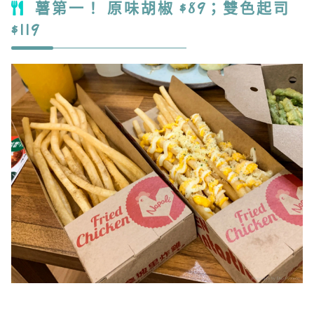
薯第一！ 原味胡椒 $89；雙色起司
$119