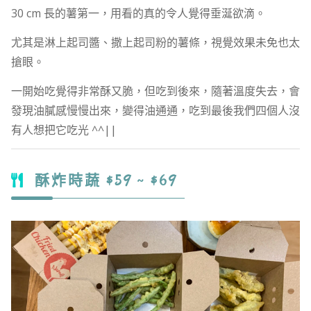
30 cm 長的薯第一，用看的真的令人覺得垂涎欲滴。
尤其是淋上起司醬、撒上起司粉的薯條，視覺效果未免也太
搶眼。
一開始吃覺得非常酥又脆，但吃到後來，隨著溫度失去，會
發現油膩感慢慢出來，變得油通通，吃到最後我們四個人沒
有人想把它吃光 ^^||
酥炸時蔬 $59 ~ $69