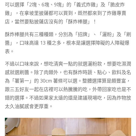
可以選擇「2塊、6塊、9塊」的「義式炸雞」及「脆皮炸
雞」，在拿坡里披薩都可以買到，既然都來到了炸雞專賣
店，當然要點披薩店沒有的「酥炸棒腿」！
酥炸棒腿共有三種種類，分別為「招牌」、「灑粉」及「刷
醬」，口味高達 13 種之多，根本是讓選擇障礙的人障礙爆
表。
不過以口味來說，想吃清爽一點的就選灑粉款，想要吃濕潤
感就選刷醬。除了肉類外，也有酥炸時蔬、點心、飲料及名
為「薯第一」的 30cm 薯條可以選。整體選擇算是頗豐富，
跟三五好友一起在店裡可以熱騰騰的吃，外帶回家吃也是不
錯的選擇。不過如果家太遠的還是建議現場吃，因為炸物放
太久油膩感會更厚重。