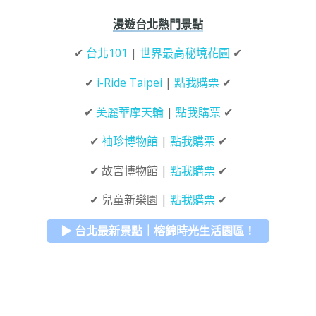
漫遊台北熱門景點
✔
台北101
|
世界最高秘境花園
✔
✔
i-Ride Taipei
|
點我購票
✔
✔
美麗華摩天輪
|
點我購票
✔
✔
袖珍博物館
|
點我購票
✔
✔ 故宮博物館 |
點我購票
✔
✔ 兒童新樂園 |
點我購票
✔
▶ 台北最新景點｜榕錦時光生活園區！