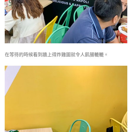
在等待的時候看到牆上得炸雞圖就令人飢腸轆轆。