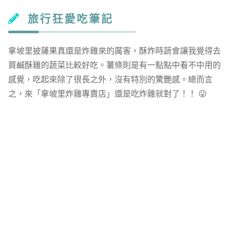
旅行狂愛吃筆記
拿坡里披薩果真還是炸雞來的厲害，酥炸時蔬會讓我覺得去
買鹹酥雞的蔬菜比較好吃。薯條則是有一點點中看不中用的
感覺，吃起來除了很長之外，沒有特別的驚艷感。總而言
之，來「拿坡里炸雞專賣店」還是吃炸雞就對了！！ 😛