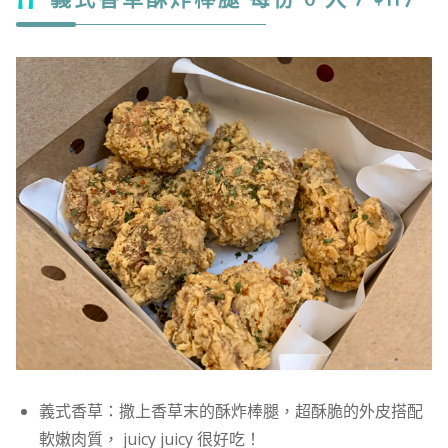
義式香草：撒上香草末的酥炸棒腿，超酥脆的外皮搭配
軟嫩肉質， juicy juicy 很好吃！