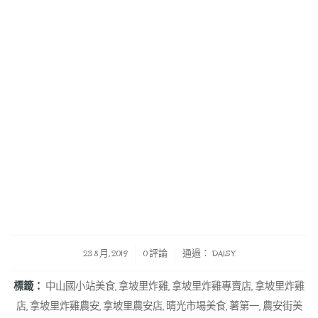
/
/
23 8 月, 2019
0 評論
通過：
DAISY
標籤：
中山國小站美食
,
拿坡里炸雞
,
拿坡里炸雞專賣店
,
拿坡里炸雞
店
,
拿坡里炸雞農安
,
拿坡里農安店
,
晴光市場美食
,
薯第一
,
農安街美