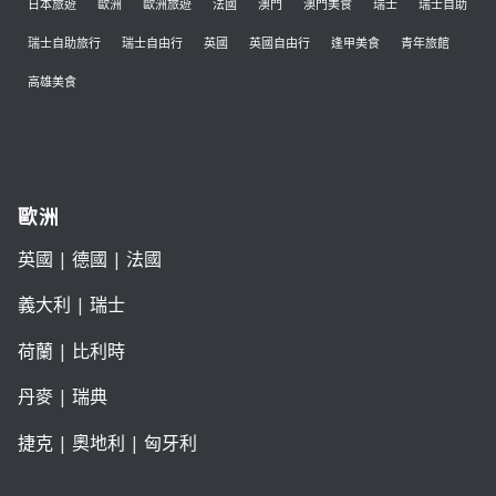
日本旅遊
歐洲
歐洲旅遊
法國
澳門
澳門美食
瑞士
瑞士自助
瑞士自助旅行
瑞士自由行
英國
英國自由行
逢甲美食
青年旅館
高雄美食
歐洲
英國
|
德國
|
法國
義大利
|
瑞士
荷蘭
|
比利時
丹麥
|
瑞典
捷克
|
奧地利
|
匈牙利