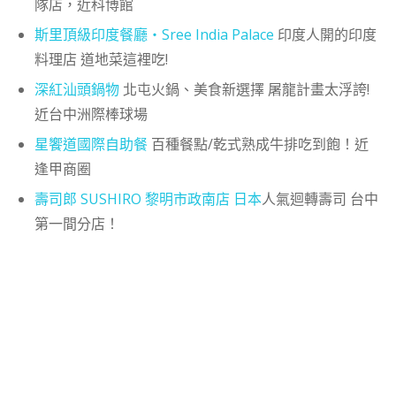
隊店，近科博館
斯里頂級印度餐廳‧Sree India Palace
印度人開的印度
料理店 道地菜這裡吃!
深紅汕頭鍋物
北屯火鍋、美食新選擇 屠龍計畫太浮誇!
近台中洲際棒球場
星饗道國際自助餐
百種餐點/乾式熟成牛排吃到飽！近
逢甲商圈
壽司郎 SUSHIRO 黎明市政南店
日本
人氣迴轉壽司 台中
第一間分店！