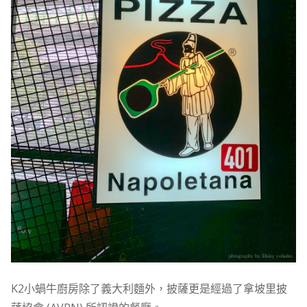
K2小蝸牛廚房除了義大利麵外，披薩更是經過了拿坡里披