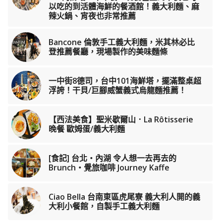
以吃的到活體海鮮的餐酒館！義大利麵、麻
辣火鍋、宵夜也非常推薦
Bancone 倫敦手工義大利麵，米其林必比
登推薦餐廳，現場製作的美味麵條
一中街8德司，台中101海鮮塔，擺滿整桌超
浮誇！干貝/巨腳威蟹義式烏龍麵推薦！
【西法美食】聖米歇爾山．La Rôtisserie
晚餐 歐姆蛋/義大利麵
[食記] 台北‧內湖 令人想一去再去的
Brunch‧覺旅咖啡 Journey Kaffe
Ciao Bella 台南東區虎尾寮 義大利人開的義
大利小餐館，自製手工義大利麵