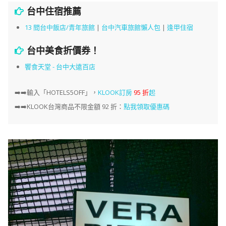
台中住宿推薦
13 間台中飯店/青年旅館
|
台中汽車旅館懶人包
|
逢甲住宿
台中美食折價券！
饗食天堂 - 台中大遠百店
➡️➡️
輸入「HOTELS5OFF」，
KLOOK訂房
95 折
起
➡️➡️KLOOK台灣商品不限金額 92 折：
點我領取優惠碼