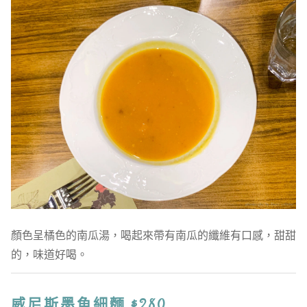
顏色呈橘色的南瓜湯，喝起來帶有南瓜的纖維有口感，甜甜
的，味道好喝。
威尼斯墨魚細麵 $280