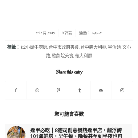
/
/
24 8 月, 2019
0 評論
通過：
DAISY
標籤：
K2小蝸牛廚房
,
台中市政府美食
,
台中義大利麵
,
墨魚麵
,
文心
路
,
歌劇院美食
,
義大利麵
Share this entry
您可能會喜歡
逢甲必吃｜8德司創意餐館逢甲店，超浮誇
101海鮮塔，早午餐、晚餐甚至到半夜也可