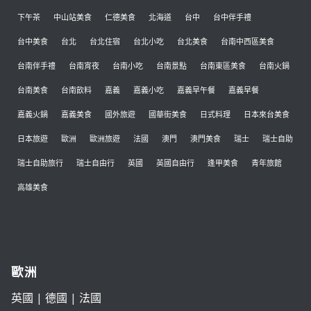
下午茶
中山站美食
仁德美食
北海道
台中
台中伴手禮
台中美食
台北
台北住宿
台北小吃
台北美食
台南中西區美食
台南伴手禮
台南宵夜
台南小吃
台南景點
台南東區美食
台南火鍋
台南美食
台南飲料
嘉義
嘉義小吃
嘉義早午餐
嘉義早餐
嘉義火鍋
嘉義美食
國外旅遊
國華街美食
日式料理
日本來台美食
日本旅遊
歐洲
歐洲旅遊
法國
澳門
澳門美食
瑞士
瑞士自助
瑞士自助旅行
瑞士自由行
英國
英國自由行
逢甲美食
青年旅館
高雄美食
歐洲
英國
|
德國
|
法國