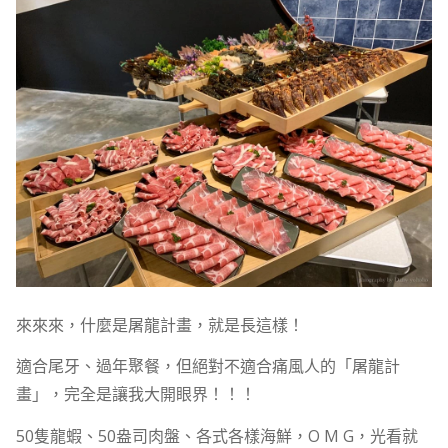
來來來，什麼是屠龍計畫，就是長這樣！
適合尾牙、過年聚餐，但絕對不適合痛風人的「屠龍計
畫」，完全是讓我大開眼界！！！
50隻龍蝦、50盎司肉盤、各式各樣海鮮，O M G，光看就