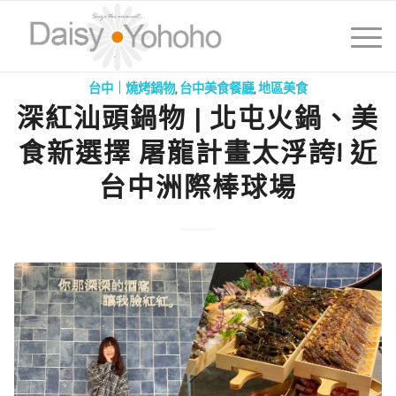
台中｜燒烤鍋物
,
台中美食餐廳
,
地區美食
深紅汕頭鍋物 | 北屯火鍋、美
食新選擇 屠龍計畫太浮誇! 近
台中洲際棒球場