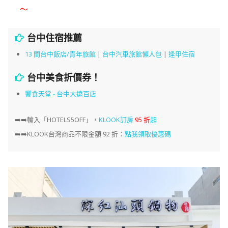
～
台中住宿推薦
13 間台中飯店/青年旅館
|
台中汽車旅館懶人包
|
逢甲住宿
台中美食折價券！
饗食天堂 - 台中大遠百店
➡️➡️
輸入「HOTELS5OFF」，
KLOOK訂房
95 折
起
➡️➡️KLOOK台灣商品不限金額 92 折：
點我領取優惠碼