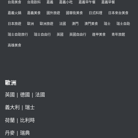
台南美食
台南飲料
嘉義
嘉義小吃
嘉義早午餐
嘉義早餐
嘉義火鍋
嘉義美食
國外旅遊
國華街美食
日式料理
日本來台美食
日本旅遊
歐洲
歐洲旅遊
法國
澳門
澳門美食
瑞士
瑞士自助
瑞士自助旅行
瑞士自由行
英國
英國自由行
逢甲美食
青年旅館
高雄美食
歐洲
英國
|
德國
|
法國
義大利
|
瑞士
荷蘭
|
比利時
丹麥
|
瑞典