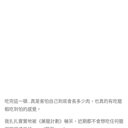
吃完這一頓…真是害怕自己到底會長多少肉，也真的有吃龍
蝦吃到怕的感覺。
我扎扎實實地被《屠龍計劃》嚇呆，近期都不會想吃任何龍