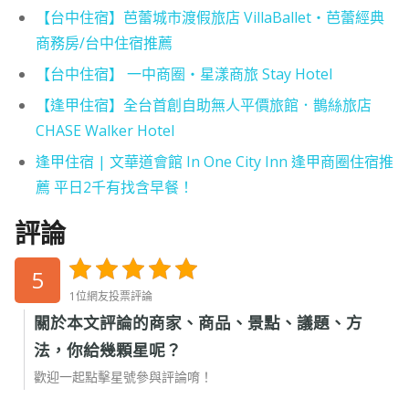
【台中住宿】芭蕾城市渡假旅店 VillaBallet・芭蕾經典
商務房/台中住宿推薦
【台中住宿】 一中商圈‧星漾商旅 Stay Hotel
【逢甲住宿】全台首創自助無人平價旅館．鵲絲旅店
CHASE Walker Hotel
逢甲住宿 | 文華道會館 In One City Inn 逢甲商圈住宿推
薦 平日2千有找含早餐！
評論
5
1位網友投票評論
關於本文評論的商家、商品、景點、議題、方
法，你給幾顆星呢？
歡迎一起點擊星號參與評論唷！