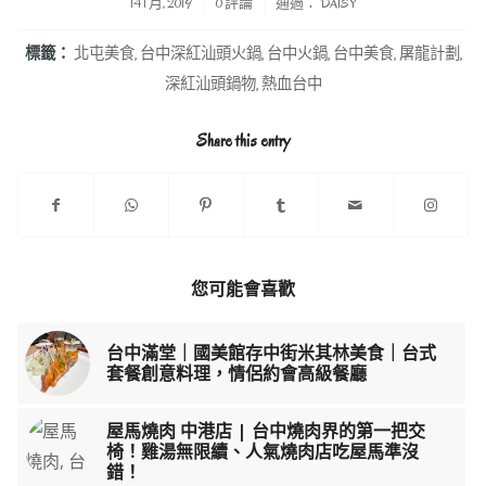
/
/
14 1 月, 2019
0 評論
通過：
DAISY
標籤：
北屯美食
,
台中深紅汕頭火鍋
,
台中火鍋
,
台中美食
,
屠龍計劃
,
深紅汕頭鍋物
,
熱血台中
Share this entry
您可能會喜歡
台中滿堂｜國美館存中街米其林美食｜台式
套餐創意料理，情侶約會高級餐廳
屋馬燒肉 中港店 | 台中燒肉界的第一把交
椅！雞湯無限續、人氣燒肉店吃屋馬準沒
錯！