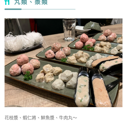
丸類、漿類
花枝漿、蝦仁將、鮮魚漿、牛肉丸～