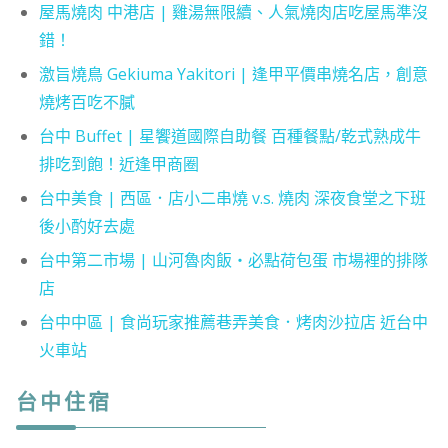
屋馬燒肉 中港店 | 雞湯無限續、人氣燒肉店吃屋馬準沒
錯！
激旨燒鳥 Gekiuma Yakitori | 逢甲平價串燒名店，創意
燒烤百吃不膩
台中 Buffet | 星饗道國際自助餐 百種餐點/乾式熟成牛
排吃到飽！近逢甲商圈
台中美食 | 西區．店小二串燒 v.s. 燒肉 深夜食堂之下班
後小酌好去處
台中第二市場 | 山河魯肉飯・必點荷包蛋 市場裡的排隊
店
台中中區 | 食尚玩家推薦巷弄美食．烤肉沙拉店 近台中
火車站
台中住宿