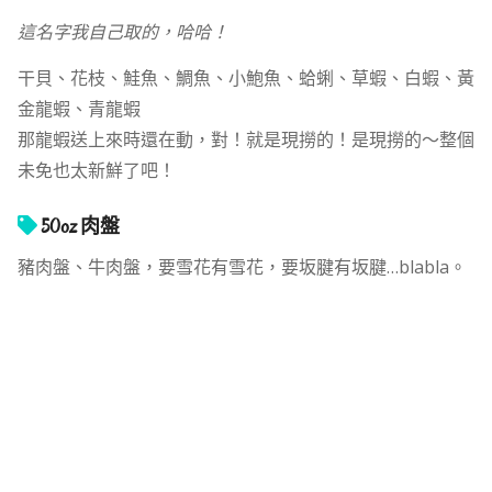
這名字我自己取的，哈哈！
干貝、花枝、鮭魚、鯛魚、小鮑魚、蛤蜊、草蝦、白蝦、黃
金龍蝦、青龍蝦
那龍蝦送上來時還在動，對！就是現撈的！是現撈的～整個
未免也太新鮮了吧！
50oz 肉盤
豬肉盤、牛肉盤，要雪花有雪花，要坂腱有坂腱…blabla。