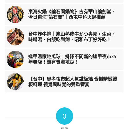
東海火鍋《論石間鍋物》古有華山論劍堂，
今日東海“論石間”｜西屯中科火鍋推薦
台中炸牛排｜嵐山熟成牛かつ專売，生菜、
味噌湯、白飯吃到飽，昭和布丁好好吃！
逢甲溫家地瓜球，排隊不間斷的逢甲夜市35
年老店！還有賣蜜地瓜！
【台中】忠孝夜市超人氣鐵板燒 合榭精緻鐵
板料理 視覺與味覺的雙重饗宴
0