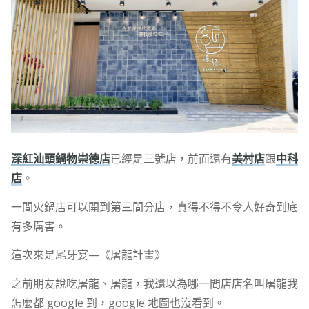
深紅汕頭鍋物崇德店
已經是三號店，前面還有
美村店
跟
中科
店
。
一間火鍋店可以開到第三間分店，真得不得不令人好奇到底
有多厲害。
這次來是尾牙宴—《屠龍計畫》
之前朋友說吃屠龍、屠龍，我還以為哪一間店店名叫屠龍我
怎麼都 google 到，google 地圖也沒看到。