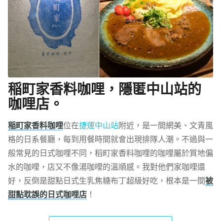
稲町家香料咖哩，隱匿中山站的
咖哩店。
稲町家香料咖哩
位在
捷運中山站
附近，是一間網美、文青風
格的日系餐廳，每到用餐時間就會出現排隊人潮。不過與一
般常見的日式咖哩不同，稻町家香料咖哩的咖哩屬於質地偏
水的咖哩，店又不像湯咖哩的溫順感。我對他們家咖哩還
好，反倒是甜點日式生乳焦糖布丁超級好吃，根本是一間
被
甜點耽誤的日式咖哩店
！