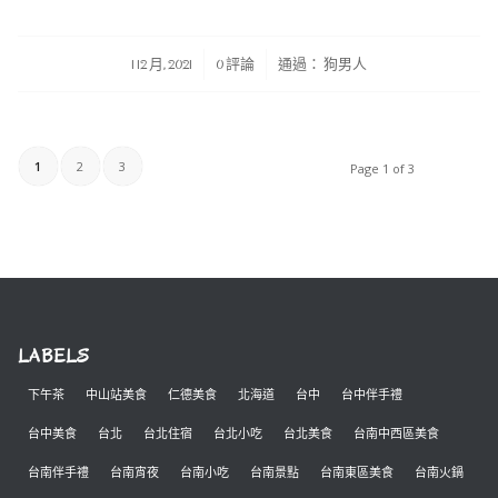
/
/
1 12 月, 2021
0 評論
通過：
狗男人
1
2
3
Page 1 of 3
LABELS
下午茶
中山站美食
仁德美食
北海道
台中
台中伴手禮
台中美食
台北
台北住宿
台北小吃
台北美食
台南中西區美食
台南伴手禮
台南宵夜
台南小吃
台南景點
台南東區美食
台南火鍋