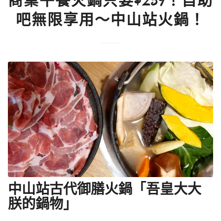
商業午餐火鍋只要$259！自助
吧無限享用～中山站火鍋！
中山站古代御膳火鍋「吾皇大大
朕的鍋物」