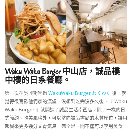
Waku Waku Burger 中山店，誠品樓
中樓的日系餐廳。
第一次在吳興街吃過
WakuWaku Burger わくわく
後，就
覺得很喜歡他們家的漢堡，沒想到吃完沒多久後，『 Waku
Waku Burger 』就開進了誠品生活南西店。除了一樣的日
式簡約、唯美風格外，可以望向誠品書局的木質座位，讓用
起餐來更多幾分文青氣息，完全是一間不僅可以享用美食，