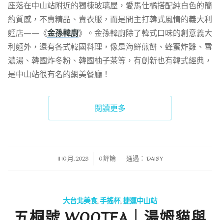
座落在中山站附近的獨棟玻璃屋，愛馬仕橘搭配純白色的簡
約質感，不賣精品、賣衣服，而是間主打韓式風情的義大利
麵店——《
金孫韓廚
》。金孫韓廚除了韓式口味的創意義大
利麵外，還有各式韓國料理，像是海鮮煎餅、蜂蜜炸雞、雪
濃湯、韓國炸冬粉、韓國柚子茶等，有創新也有韓式經典，
是中山站很有名的網美餐廳！
閱讀更多
/
/
11 10 月, 2023
0 評論
通過：
DAISY
大台北美食
,
手搖杯
,
捷運中山站
五桐號 WOOTEA｜湯姆貓與