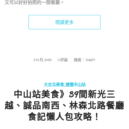
又可以好好拍照的一間餐廳。
閱讀更多
/
/
5 10 月, 2024
0 評論
通過：
DAISY
大台北美食
,
捷運中山站
中山站美食》39間新光三
越、誠品南西、林森北路餐廳
食記懶人包攻略！