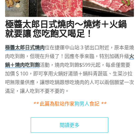
極醬太郎日式燒肉～燒烤＋火鍋
就要讓 您吃飽又喝足！
極醬太郎日式燒肉
位在捷運中山站３號出口附近，原本是燒
肉吃到飽，但現在升級了！因應冬季來臨，特別加碼升級
火
鍋＋燒肉吃到飽
活動，燒肉吃到飽$599元起，每桌僅需要
加價＄100，即可享用火鍋好湯頭＋鍋料青蔬區、生菜沙拉
吧無限量供應，讓想吃鍋跟想吃燒肉的人可以兩個願望一次
滿足，讓人吃到不要不要的。
**
此篇為駐站作家
狗男人
食記
**
閱讀更多