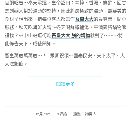
官網昭告～奉天承運，皇帝詔曰：精粹、香濃、鮮醇、回甘
是創辦人對於湯頭的堅持，因此將最極致的湯頭、最鮮美的
食材呈現出來，把每位客人都當作
吾皇大大
的最尊榮、貼心
服務。秋天吃海鮮火鍋～冬天喝鮮醇補湯，平價御膳鍋物哪
裡找？來中山站逛街吃
吾皇大大 朕的鍋物
就對了～～～特
此佈告天下，咸使聞知。
吾皇萬歲萬萬歲～！…眾卿祝頌～國泰民安、天下太平、大
大吃飽飽。
閱讀更多
/
/
1 12 月, 2021
0 評論
通過：
狗男人