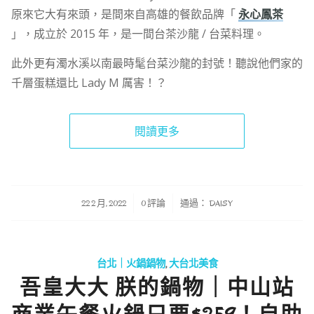
原來它大有來頭，是間來自高雄的餐飲品牌「
永心鳳茶
」，成立於 2015 年，是一間台茶沙龍 / 台菜料理。
此外更有濁水溪以南最時髦台菜沙龍的封號！聽說他們家的
千層蛋糕還比 Lady M 厲害！？
閱讀更多
/
/
22 2 月, 2022
0 評論
通過：
DAISY
台北｜火鍋鍋物
,
大台北美食
吾皇大大 朕的鍋物｜中山站