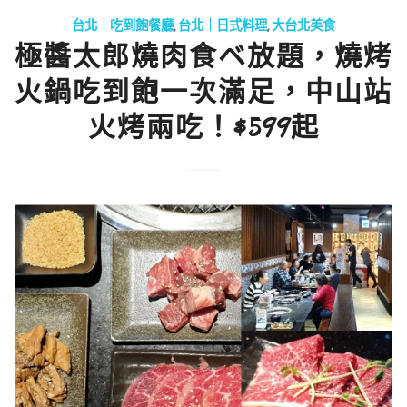
台北｜吃到飽餐廳
,
台北｜日式料理
,
大台北美食
極醬太郎燒肉食ベ放題，燒烤
火鍋吃到飽一次滿足，中山站
火烤兩吃！$599起