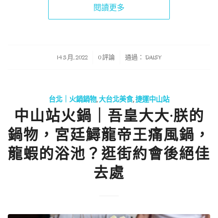
閱讀更多
/
/
14 3 月, 2022
0 評論
通過：
DAISY
台北｜火鍋鍋物
,
大台北美食
,
捷運中山站
中山站火鍋｜吾皇大大·朕的
鍋物，宮廷鱘龍帝王痛風鍋，
龍蝦的浴池？逛街約會後絕佳
去處