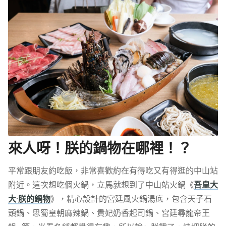
來人呀！朕的鍋物在哪裡！？
平常跟朋友約吃飯，非常喜歡約在有得吃又有得逛的中山站
附近。這次想吃個火鍋，立馬就想到了中山站火鍋《
吾皇大
大·朕的鍋物
》，精心設計的宮廷風火鍋湯底，包含天子石
頭鍋、思蜀皇朝麻辣鍋、貴妃奶香起司鍋、宮廷尋龍帝王