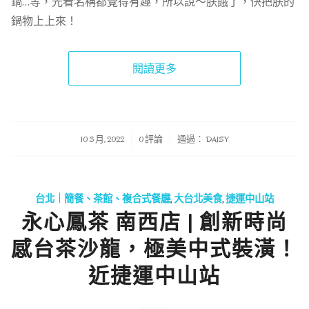
鍋…等，光看名稱都覺得有趣，所以說～朕餓了，快把朕的
鍋物上上來！
閱讀更多
/
/
10 3 月, 2022
0 評論
通過：
DAISY
台北｜簡餐、茶館、複合式餐廳
,
大台北美食
,
捷運中山站
永心鳳茶 南西店 | 創新時尚
感台茶沙龍，極美中式裝潢！
近捷運中山站