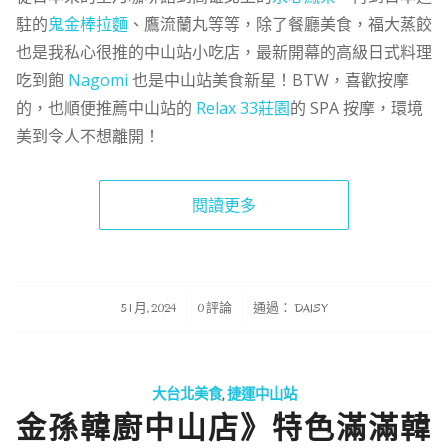
駐的
鬼金棒拉麵
、鷹流蘭丸等等，除了餐廳美食，福大蒸餃
也是我私心很推的中山站小吃店，最新開幕的高級日式料理
吃到飽
Nagomi
也是中山站美食新星！BTW，喜歡按摩
的，也順便推薦中山站的
Relax 33莊園
的 SPA 按摩，環境
美到令人不想離開！
閱讀更多
/
/
5 1 月, 2024
0 評論
通過：
DAISY
大台北美食
,
捷運中山站
金孫韓廚中山店》特色滿滿韓