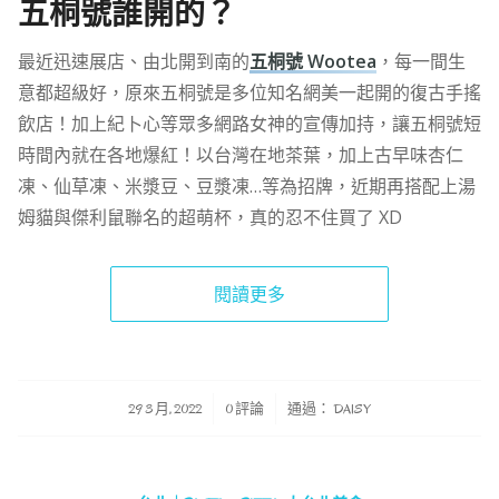
五桐號誰開的？
最近迅速展店、由北開到南的
五桐號 Wootea
，每一間生
意都超級好，原來五桐號是多位知名網美一起開的復古手搖
飲店！加上紀卜心等眾多網路女神的宣傳加持，讓五桐號短
時間內就在各地爆紅！以台灣在地茶葉，加上古早味杏仁
凍、仙草凍、米漿豆、豆漿凍…等為招牌，近期再搭配上湯
姆貓與傑利鼠聯名的超萌杯，真的忍不住買了 XD
閱讀更多
/
/
29 3 月, 2022
0 評論
通過：
DAISY