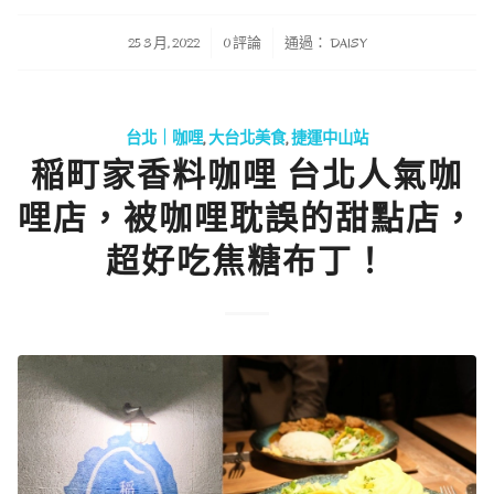
/
/
25 3 月, 2022
0 評論
通過：
DAISY
台北｜咖哩
,
大台北美食
,
捷運中山站
稲町家香料咖哩 台北人氣咖
哩店，被咖哩耽誤的甜點店，
超好吃焦糖布丁！