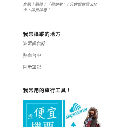
身網卡櫃檯！「超快取」3 分鐘領實體 SIM
卡，即買即用！
我常追蹤的地方
波妮說食話
熱血台中
阿新筆記
嘉義+1 | 嘉義加一
辣個露營
我常用的旅行工具！