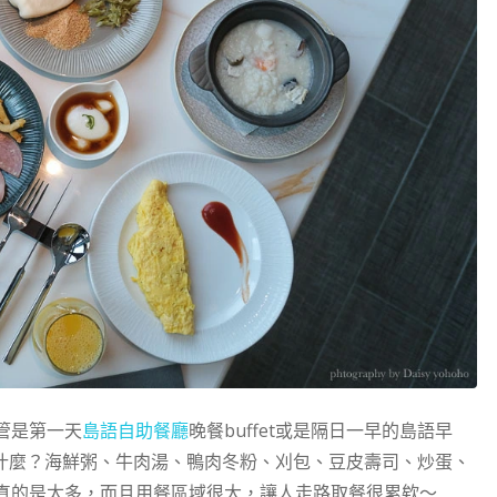
管是第一天
島語自助餐廳
晚餐buffet或是隔日一早的島語早
t有什麼？海鮮粥、牛肉湯、鴨肉冬粉、刈包、豆皮壽司、炒蛋、
真的是太多，而且用餐區域很大，讓人走路取餐很累欸～