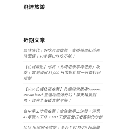
飛達旅遊
近期文章
原味時代｜好吃貝果推薦，蜜香蘋果紅茶限
時回歸！10多種口味吃不膩！
【札幌景點】必買「北海道樂享周遊券」攻
略！實測現省 $1,000 日幣與札幌一日遊行程
規劃
【2026札幌住宿推薦】札幌線流飯店Sapporo
stream hotel 直通地鐵薄野站！摩天輪景觀
房、超強北海道食材早餐！
台中手工沙發推薦｜金佳億手工沙發，傳承
47年職人工法，MIT工廠直營打造客製化沙發
2026 出國網卡攻略｜全台 7-ELEVEN 超商變