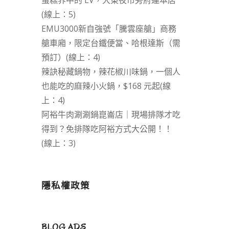
蛋糕界中的 LV，大東夜市旁府連本店
(線上：5)
EMU3000新自強號「騰雲座艙」商務
艙車廂，限定台鐵便當、哈根達斯（需
預訂）(線上：4)
辣訣秘藏鍋物，辣花椒川味鍋，一個人
也能吃的麻辣小火鍋，$168 元起(線
上：4)
阿裕牛肉涮涮鍋崑崙店｜現場排隊才吃
得到？免排隊吃阿裕方式大公開！！
(線上：3)
隱私權政策
BLOG ADS