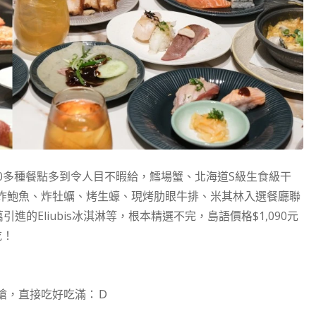
00多種餐點多到令人目不暇給，鱈場蟹、北海道S級生食級干
炸鮑魚、炸牡蠣、烤生蠔、現烤肋眼牛排、米其林入選餐廳聯
的Eliubis冰淇淋等，根本精選不完，島語價格$1,090元
吃！
搶，直接吃好吃滿：Ｄ