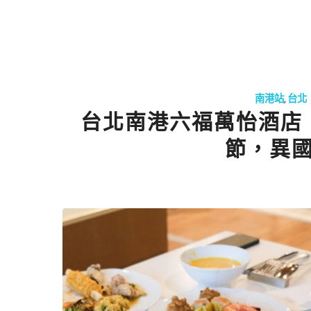
南港站
,
台北
台北南港六福萬怡酒店
節，異