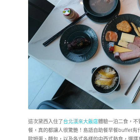
這次黛西入住了
台北漢來大飯店
體驗一泊二食，不
餐，真的都讓人很驚艷！島語自助餐早餐buffe
歐姆蛋、麵包，以及各式各樣的中西式熱食，選擇