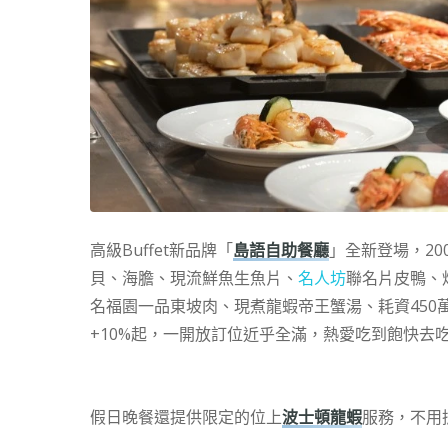
高級Buffet新品牌「
島語自助餐廳
」全新登場，2
貝、海膽、現流鮮魚生魚片、
名人坊
聯名片皮鴨、
名福園一品東坡肉、現煮龍蝦帝王蟹湯、耗資450萬引進
+10%起，一開放訂位近乎全滿，熱愛吃到飽快去
假日晚餐還提供限定的位上
波士頓龍蝦
服務，不用