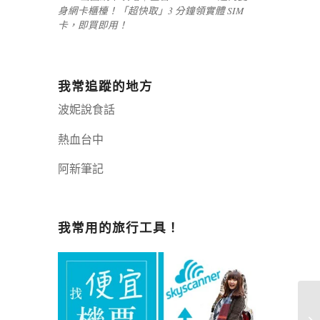
身網卡櫃檯！「超快取」3 分鐘領實體 SIM
卡，即買即用！
我常追蹤的地方
波妮說食話
熱血台中
阿新筆記
嘉義+1 | 嘉義加一
辣個露營
我常用的旅行工具！