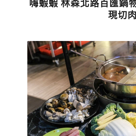
嗨蝦蝦 林森北路百匯鍋
現切