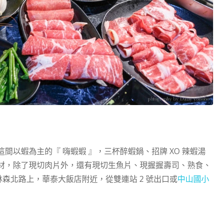
間以蝦為主的『 嗨蝦蝦 』，三杯醉蝦鍋、招牌 XO 辣蝦湯
材，除了現切肉片外，還有現切生魚片、現握握壽司、熟食、
森北路上，華泰大飯店附近，從雙連站 2 號出口或
中山國小