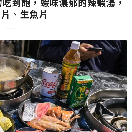
物吃到飽，蝦味濃郁的辣蝦湯，
肉片、生魚片