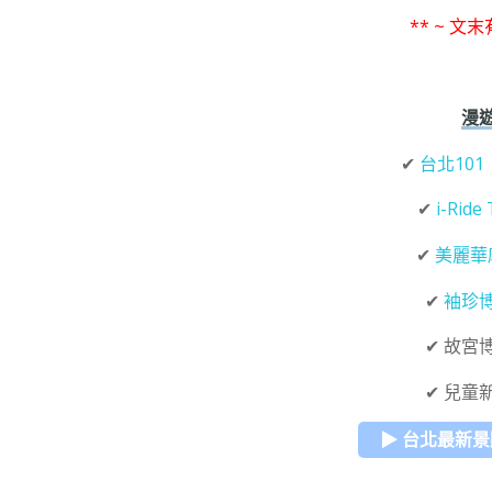
** ~ 文
漫
✔
台北101
✔
i-Ride 
✔
美麗華
✔
袖珍
✔ 故宮
✔ 兒童
▶ 台北最新