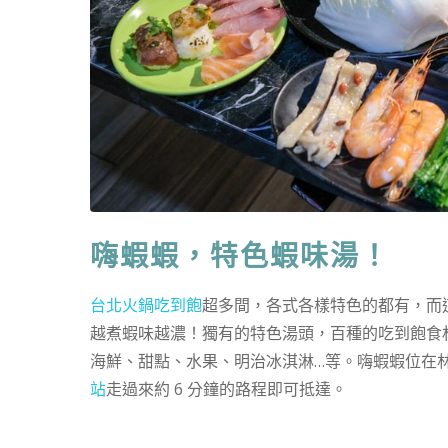
嗨蝦蝦，特色蝦味湯！
台北火鍋吃到飽
超多間，各式各樣特色的都有，而這
越煮蝦味越濃！獨有的特色湯頭，百種的吃到飽食
海鮮、甜點、水果、明治冰淇淋…等。嗨蝦蝦位在林
站
走過來約 6 分鐘的路程即可抵達。