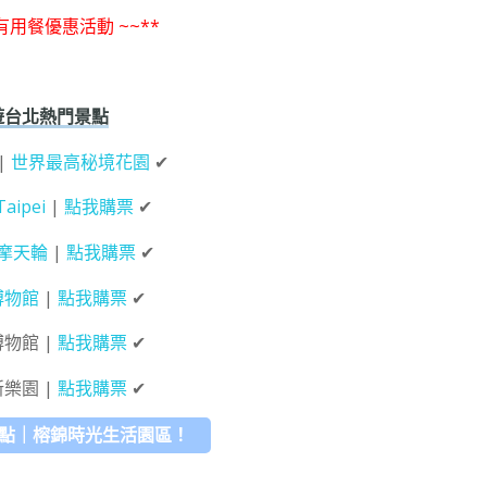
末有用餐優惠活動 ~~**
遊台北熱門景點
|
世界最高秘境花園
✔
Taipei
|
點我購票
✔
摩天輪
|
點我購票
✔
博物館
|
點我購票
✔
博物館 |
點我購票
✔
新樂園 |
點我購票
✔
景點｜榕錦時光生活園區！