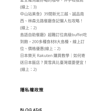
聖全羅馬最好喝的咖啡，伴手禮推薦
(線上：3)
中山站美食》39間新光三越、誠品南
西、林森北路餐廳食記懶人包攻略！
(線上：2)
島語自助餐廳》超難訂位高級buffet吃
到飽，200多種食材8大島檯，線上訂
位、價格優惠(線上：2)
日本樂天 Rakuten 購買教學｜如何寄
送日本飯店？買雪具比臺灣還要便宜！
(線上：2)
隱私權政策
BLOG ADS