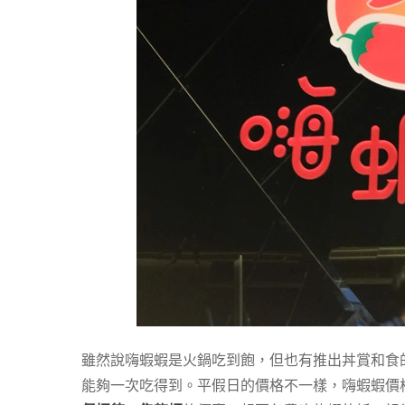
雖然說嗨蝦蝦是火鍋吃到飽，但也有推出丼賞和食
能夠一次吃得到。平假日的價格不一樣，嗨蝦蝦價