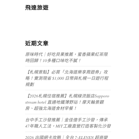
飛達旅遊
近期文章
原味時代｜好吃貝果推薦，蜜香蘋果紅茶限
時回歸！10多種口味吃不膩！
【札幌景點】必買「北海道樂享周遊券」攻
略！實測現省 $1,000 日幣與札幌一日遊行程
規劃
【2026札幌住宿推薦】札幌線流飯店Sapporo
stream hotel 直通地鐵薄野站！摩天輪景觀
房、超強北海道食材早餐！
台中手工沙發推薦｜金佳億手工沙發，傳承
47年職人工法，MIT工廠直營打造客製化沙發
2026 出國網卡攻略｜全台 7-ELEVEN 超商變