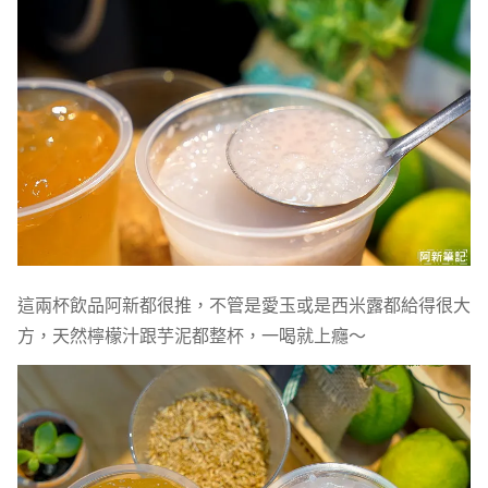
這兩杯飲品阿新都很推，不管是愛玉或是西米露都給得很大
方，天然檸檬汁跟芋泥都整杯，一喝就上癮～