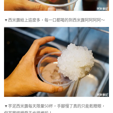
▼西米露給上這麼多，每一口都喝的到西米露阿阿阿阿～
▼芋泥西米露每天限量50杯，手腳慢了真的只能乾瞪眼，
但其實檸檬愛玉也很棒啦！