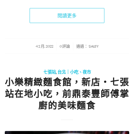
閱讀更多
/
/
4 2 月, 2022
0 評論
通過：
DAISY
七張站
,
台北｜小吃、夜市
小樂精緻麵食館，新店‧七張
站在地小吃，前鼎泰豐師傅掌
廚的美味麵食