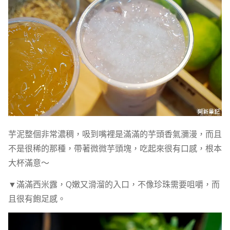
芋泥整個非常濃稠，吸到嘴裡是滿滿的芋頭香氣瀰漫，而且
不是很稀的那種，帶著微微芋頭塊，吃起來很有口感，根本
大杯滿意～
▼滿滿西米露，Q嫩又滑溜的入口，不像珍珠需要咀嚼，而
且很有飽足感。