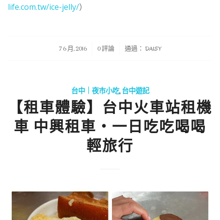
life.com.tw/ice-jelly/
）
/
/
7 6 月, 2016
0 評論
通過：
DAISY
台中｜夜市小吃
,
台中遊記
【租車體驗】台中火車站租機
車 中興租車・一日吃吃喝喝
輕旅行