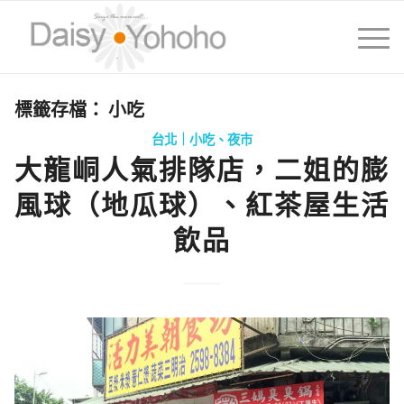
標籤存檔：
小吃
台北｜小吃、夜市
大龍峒人氣排隊店，二姐的膨
風球（地瓜球）、紅茶屋生活
飲品