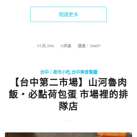
閱讀更多
/
/
4 5 月, 2016
0 評論
通過：
DAISY
台中｜夜市小吃
,
台中美食餐廳
【台中第二市場】山河魯肉
飯・必點荷包蛋 市場裡的排
隊店