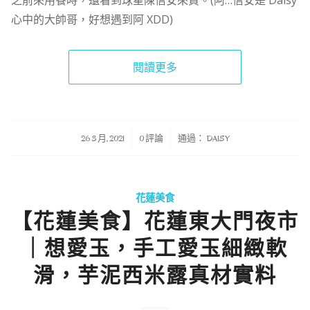
之前來用餐時，還看到球星陳信安來買。(阿…信安是 Daisy
心中的大帥哥，好想遇到阿 XDD)
閱讀更多
/
/
26 3 月, 2021
0 評論
通過：
DAISY
花蓮美食
【花蓮美食】花蓮東大門夜市
｜想愛玉，手工愛玉細緻軟
滑，芋泥西米露真材實料