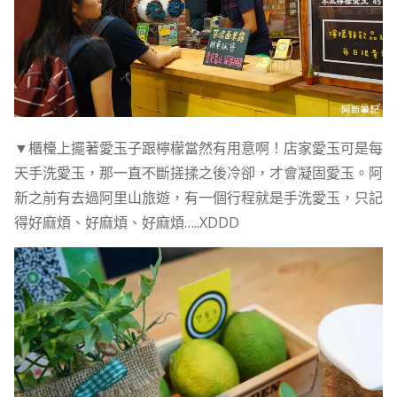
▼櫃檯上擺著愛玉子跟檸檬當然有用意啊！店家愛玉可是每
天手洗愛玉，那一直不斷搓揉之後冷卻，才會凝固愛玉。阿
新之前有去過阿里山旅遊，有一個行程就是手洗愛玉，只記
得好麻煩、好麻煩、好麻煩…..XDDD