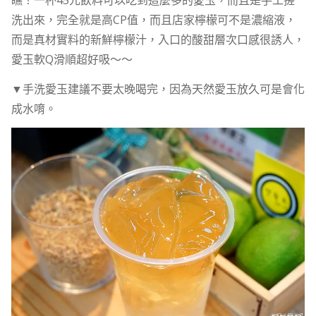
瞧！一杯45元飲料可以吃到這麼多的愛玉，而且是手工搓
洗出來，完全就是高CP值，而且店家檸檬可不是濃縮液，
而是真材實料的新鮮檸檬汁，入口的酸甜層次口感很誘人，
愛玉軟Q滑順超好吸～～
▼手洗愛玉建議不要太晚喝完，因為天然愛玉放久可是會化
成水唷。