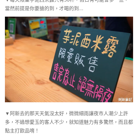
當然前提是你要搶的到，才喝的到….
▼阿新去的那天天氣沒太好，微微細雨讓夜市人潮少上許
多，不過想愛玉的客人不少，就知道魅力有多驚然，而且都
點主打飲品唷！