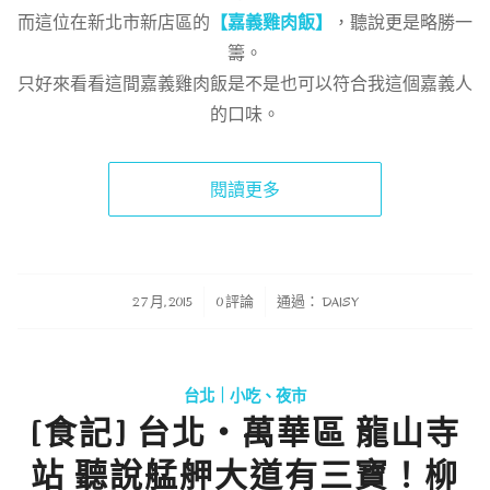
而這位在新北市新店區的
【嘉義雞肉飯】
，聽說更是略勝一
籌。
只好來看看這間嘉義雞肉飯是不是也可以符合我這個嘉義人
的口味。
閱讀更多
/
/
2 7 月, 2015
0 評論
通過：
DAISY
台北｜小吃、夜市
[食記] 台北‧萬華區 龍山寺
站 聽說艋舺大道有三寶！柳