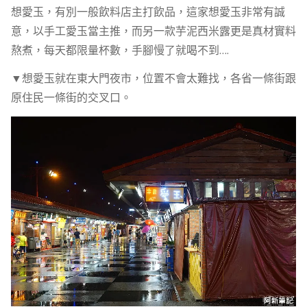
想愛玉，有別一般飲料店主打飲品，這家想愛玉非常有誠
意，以手工愛玉當主推，而另一款芋泥西米露更是真材實料
熬煮，每天都限量杯數，手腳慢了就喝不到….
▼想愛玉就在東大門夜市，位置不會太難找，各省一條街跟
原住民一條街的交叉口。