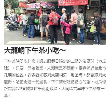
大龍峒下午茶小吃～
下午茶時間吃什麼？週五跟假日限定的二姐的澎風球（地瓜
球），只要一開始營業，人潮就是不間斷。畢竟鄰近台北市
孔廟的位置，許多觀光客到大龍峒這一地區時，都會跑到大
龍街、哈密街這一代覓食，下午茶想吃點點心的話，地瓜球
跟超高C/P直飲料店千萬別錯過，大同區古早味下午茶來一
套！