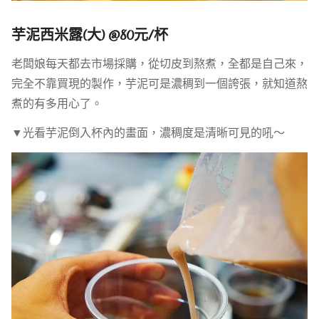
芋泥西米露(大) @80元/杯
老闆娘每天都去市場採購，從切皮到熬煮，全都是自己來，
完全不靠買現的製作，芋泥可是濃稠到一個誇張，就知道熬
煮的有多用心了。
▼光看芋泥倒入杯內的畫面，濃稠度是清晰可見的吼～