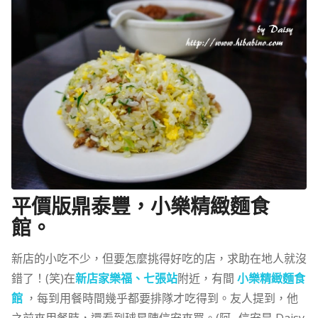
平價版鼎泰豐，小樂精緻麵食
館。
新店的小吃不少，但要怎麼挑得好吃的店，求助在地人就沒
錯了！(笑)在
新店家樂福、七張站
附近，有間
小樂精緻麵食
館
，每到用餐時間幾乎都要排隊才吃得到。友人提到，他