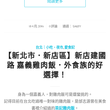
閱讀更多
/
/
18 4 月, 2016
0 評論
通過：
DAISY
台北｜小吃、夜市
,
愛食記
【新北市．新店區】新店建國
路 嘉義雞肉飯．外食族的好
選擇！
身為一個嘉義人，對雞肉飯可是還蠻挑的。
記得目前在台北吃過唯一對味的雞肉飯，是邰志源曾在美食
書裡介紹過的
梁記雞肉飯
。