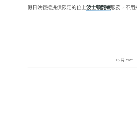
假日晚餐還提供限定的位上
波士頓龍蝦
服務，不用
/
/
1 12 月, 2024