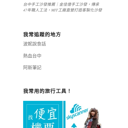
台中手工沙發推薦｜金佳億手工沙發，傳承
47年職人工法，MIT工廠直營打造客製化沙發
我常追蹤的地方
波妮說食話
熱血台中
阿新筆記
嘉義+1 | 嘉義加一
辣個露營
我常用的旅行工具！