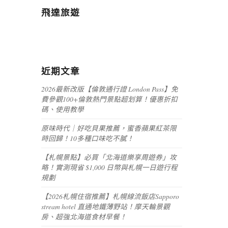
飛達旅遊
近期文章
2026最新改版【倫敦通行證 London Pass】免
費參觀100+倫敦熱門景點超划算！優惠折扣
碼、使用教學
原味時代｜好吃貝果推薦，蜜香蘋果紅茶限
時回歸！10多種口味吃不膩！
【札幌景點】必買「北海道樂享周遊券」攻
略！實測現省 $1,000 日幣與札幌一日遊行程
規劃
【2026札幌住宿推薦】札幌線流飯店Sapporo
stream hotel 直通地鐵薄野站！摩天輪景觀
房、超強北海道食材早餐！