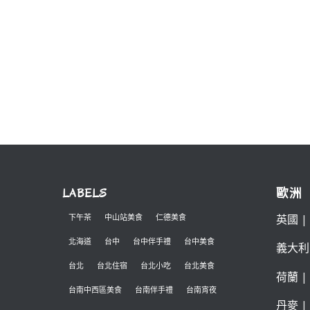
LABELS
歐洲
英國
|
下午茶
中山站美食
仁德美食
北海道
台中
台中伴手禮
台中美食
義大利
台北
台北住宿
台北小吃
台北美食
荷蘭
|
台南中西區美食
台南伴手禮
台南宵夜
丹麥
|