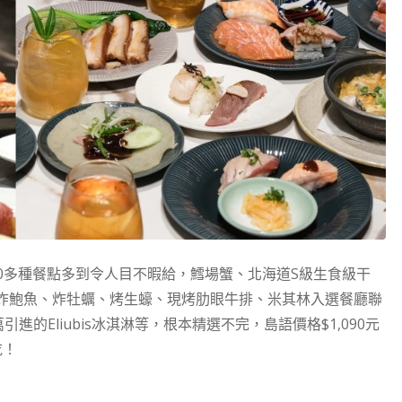
00多種餐點多到令人目不暇給，鱈場蟹、北海道S級生食級干
炸鮑魚、炸牡蠣、烤生蠔、現烤肋眼牛排、米其林入選餐廳聯
的Eliubis冰淇淋等，根本精選不完，島語價格$1,090元
吃！