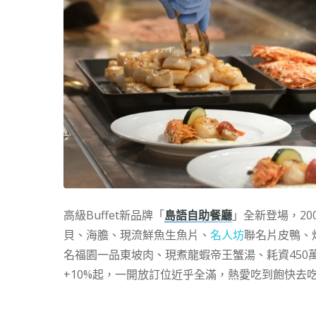
高級Buffet新品牌「
島語自助餐廳
」全新登場，2
貝、海膽、現流鮮魚生魚片、
名人坊
聯名片皮鴨、
名福園一品東坡肉、現煮龍蝦帝王蟹湯、耗資450萬引進
+10%起，一開放訂位近乎全滿，熱愛吃到飽快去