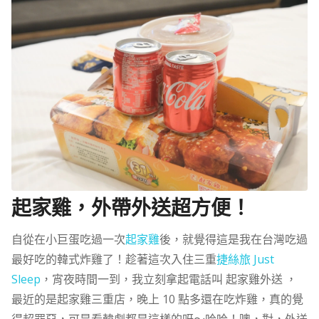
起家雞，外帶外送超方便！
自從在小巨蛋吃過一次
起家雞
後，就覺得這是我在台灣吃過
最好吃的韓式炸雞了！趁著這次入住三重
捷絲旅 Just
Sleep
，宵夜時間一到，我立刻拿起電話叫 起家雞外送 ，
最近的是起家雞三重店，晚上 10 點多還在吃炸雞，真的覺
得超罪惡，可是看韓劇都是這樣的呀～哈哈！噢，對，外送