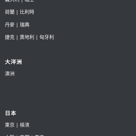
荷蘭
|
比利時
丹麥
|
瑞典
捷克
|
奧地利
|
匈牙利
大洋洲
澳洲
日本
東京
| 橫濱