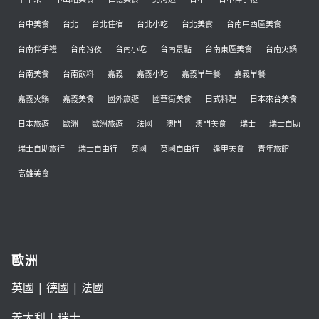
台中美食
台北
台北住宿
台北小吃
台北美食
台南中西區美食
台南伴手禮
台南宵夜
台南小吃
台南景點
台南東區美食
台南火鍋
台南美食
台南飲料
嘉義
嘉義小吃
嘉義早午餐
嘉義早餐
嘉義火鍋
嘉義美食
國外旅遊
國華街美食
日式料理
日本來台美食
日本旅遊
歐洲
歐洲旅遊
法國
澳門
澳門美食
瑞士
瑞士自助
瑞士自助旅行
瑞士自由行
英國
英國自由行
逢甲美食
青年旅館
高雄美食
歐洲
英國
|
德國
|
法國
義大利
|
瑞士