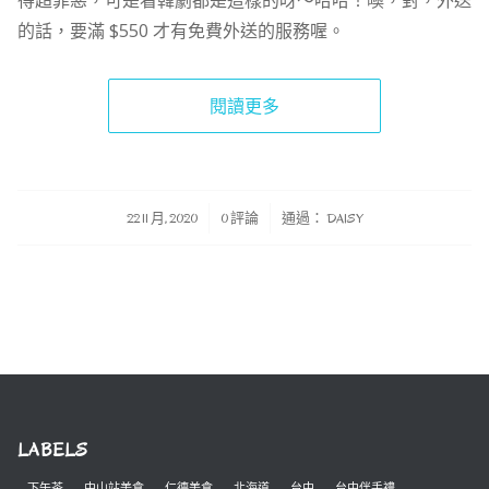
的話，要滿 $550 才有免費外送的服務喔。
閱讀更多
/
/
22 11 月, 2020
0 評論
通過：
DAISY
LABELS
下午茶
中山站美食
仁德美食
北海道
台中
台中伴手禮