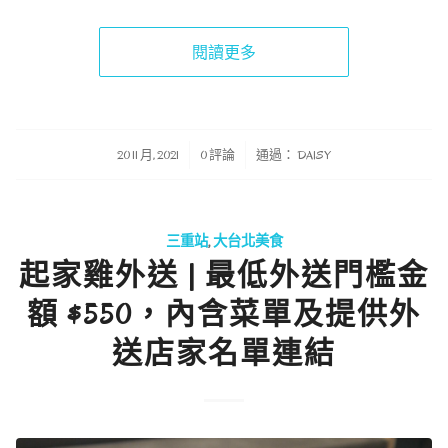
閱讀更多
/
/
20 11 月, 2021
0 評論
通過：
DAISY
三重站
,
大台北美食
起家雞外送 | 最低外送門檻金
額 $550，內含菜單及提供外
送店家名單連結