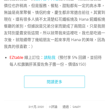
價位也許稍高，但是服務、餐點、甜點都有一定的高水準，
無論是商業聚餐、情侶約會、慶生都非常適合前往。其實到
現在，還有很多人搞不太清楚紅花鐵板燒及 Hana 錵鐵板燒
餐廳的差別，但據說是兄弟分家而變成了兩間店，只是我朋
友特別愛農安街這間，所以就帶我來這裡吃，我也是吃過一
次後，就陸續帶了幾組朋友一起來享用 Hana 的美味，因為
我真的很喜歡：）
EZtable
線上訂位：
請點我
（預付享 5% 回饋，並招待
每人松露鵝肝蒸蛋佐魚子醬一份 – 價值$150）
閱讀更多
/
/
21 9 月, 2020
0 評論
通過：
DAISY