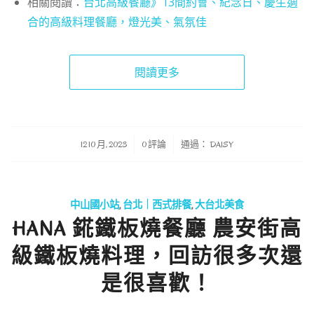
相關閱讀：
台北高級餐廳》13間約會、紀念日、慶生適
合的高級料理餐廳，燈光美、氣氛佳
閱讀更多
/
/
12 10 月, 2023
0 評論
通過：
DAISY
中山國小站
,
台北｜西式排餐
,
大台北美食
HANA 錵鐵板燒餐廳 農安街高
級鐵板燒料理，回訪很多次還
是很喜歡！