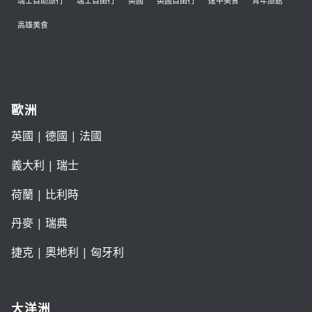
瑞士自助旅行
瑞士自由行
英國
英國自由行
逢甲美食
青年旅館
高雄美食
歐洲
英國
|
德國
|
法國
義大利
|
瑞士
荷蘭
|
比利時
丹麥
|
瑞典
捷克
|
奧地利
|
匈牙利
大洋洲