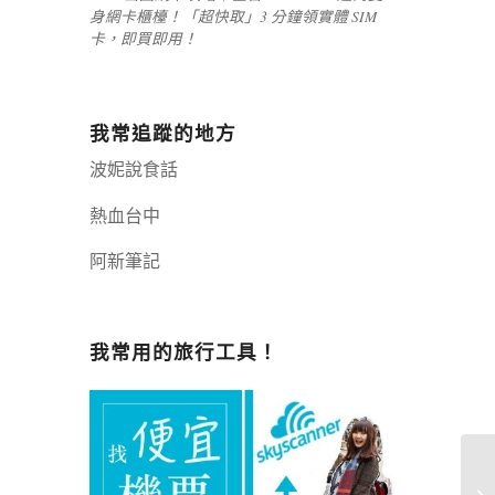
身網卡櫃檯！「超快取」3 分鐘領實體 SIM
卡，即買即用！
我常追蹤的地方
波妮說食話
熱血台中
阿新筆記
嘉義+1 | 嘉義加一
辣個露營
我常用的旅行工具！