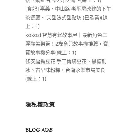
樓、網紅名店吃好吃滿～(線上：1)
[食記] 嘉義‧中山路 老平房改建的下午
茶餐廳‧ 芙甜法式甜點坊 (已歇業)(線
上：1)
kokozi 智慧有聲故事屋｜最新角色三
麗鷗美樂蒂！2歲育兒故事機推薦，寶
寶故事機分享(線上：1)
修安扁擔豆花 手工傳統豆花、黑糖刨
冰、古早味粉粿，台南永樂市場美食
(線上：1)
隱私權政策
BLOG ADS