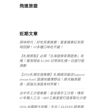
飛達旅遊
近期文章
原味時代｜好吃貝果推薦，蜜香蘋果紅茶限
時回歸！10多種口味吃不膩！
【札幌景點】必買「北海道樂享周遊券」攻
略！實測現省 $1,000 日幣與札幌一日遊行程
規劃
【2026札幌住宿推薦】札幌線流飯店Sapporo
stream hotel 直通地鐵薄野站！摩天輪景觀
房、超強北海道食材早餐！
台中手工沙發推薦｜金佳億手工沙發，傳承
47年職人工法，MIT工廠直營打造客製化沙發
2026 出國網卡攻略｜全台 7-ELEVEN 超商變