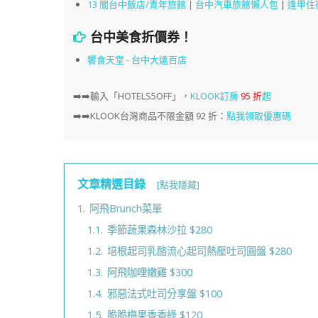
13 間台中飯店/青年旅館
|
台中汽車旅館懶人包
|
逢甲住
台中美食折價券！
饗食天堂 - 台中大遠百店
➡️➡️
輸入「HOTELS5OFF」，
KLOOK訂房
95 折
起
➡️➡️KLOOK台灣商品不限金額 92 折：
點我領取優惠碼
文章精選目錄
[點我隱藏]
1.
阿飛Brunch菜單
1.1.
季節蔬果森林沙拉 $280
1.2.
培根起司乳酪流心起司熱壓吐司圓盤 $280
1.3.
阿飛咖哩嫩雞 $300
1.4.
邪惡法式吐司分享盤 $100
1.5.
脆脆梅果香香綠 $120