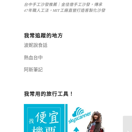
台中手工沙發推薦｜金佳億手工沙發，傳承
47年職人工法，MIT工廠直營打造客製化沙發
我常追蹤的地方
波妮說食話
熱血台中
阿新筆記
嘉義+1 | 嘉義加一
辣個露營
我常用的旅行工具！