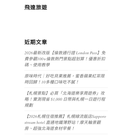
飛達旅遊
近期文章
2026最新改版【倫敦通行證 London Pass】免
費參觀100+倫敦熱門景點超划算！優惠折扣
碼、使用教學
原味時代｜好吃貝果推薦，蜜香蘋果紅茶限
時回歸！10多種口味吃不膩！
【札幌景點】必買「北海道樂享周遊券」攻
略！實測現省 $1,000 日幣與札幌一日遊行程
規劃
【2026札幌住宿推薦】札幌線流飯店Sapporo
stream hotel 直通地鐵薄野站！摩天輪景觀
房、超強北海道食材早餐！