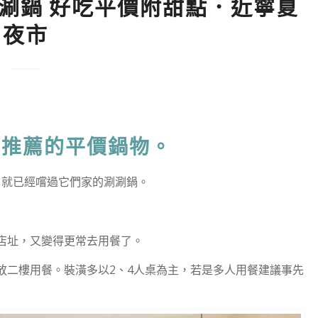
涮涮鍋 好吃平價附甜點．近寧夏
夜市
得推薦的平價鍋物。
，就已經嚐過它們家的涮涮鍋。
店址，又變得更常去用餐了。
放二樓用餐。裝潢多以2、4人桌為主，若是多人用餐建議事先