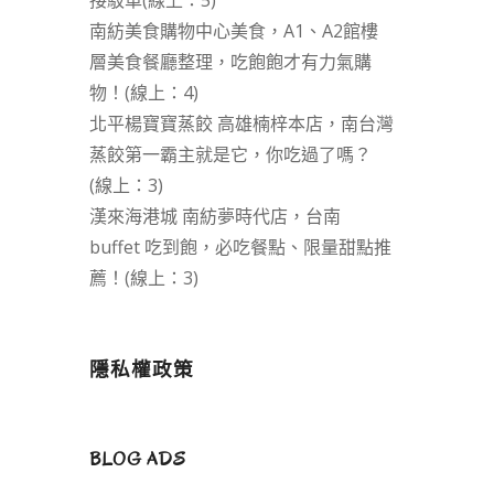
接駁車(線上：5)
南紡美食購物中心美食，A1、A2館樓
層美食餐廳整理，吃飽飽才有力氣購
物！(線上：4)
北平楊寶寶蒸餃 高雄楠梓本店，南台灣
蒸餃第一霸主就是它，你吃過了嗎？
(線上：3)
漢來海港城 南紡夢時代店，台南
buffet 吃到飽，必吃餐點、限量甜點推
薦！(線上：3)
隱私權政策
BLOG ADS