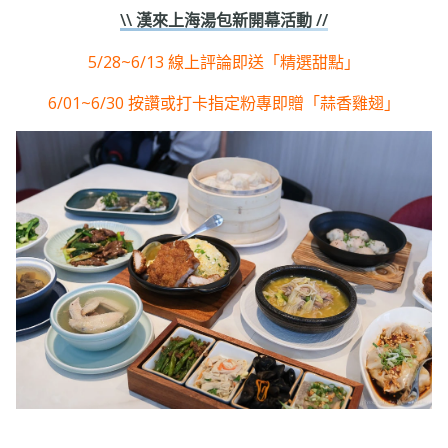
\\ 漢來上海湯包新開幕活動 //
5/28~6/13 線上評論即送「精選甜點」
6/01~6/30 按讚或打卡指定粉專即贈「蒜香雞翅」