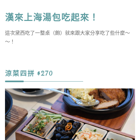
漢來上海湯包吃起來！
這次黛西吃了一整桌（飽）就來跟大家分享吃了些什麼～
～！
涼菜四拼 $270