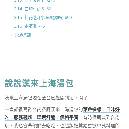
3.13.
原盅燉雞湯 $210
3.14.
白灼時蔬 $160
3.15.
桂花芝麻小湯圓(原味) $90
3.16.
霜淇淋 $75
4.
交通資訊
說說漢來上海湯包
漢來上海湯包現在全台已經開到第 7 間了！
一直都很喜歡台南餐廳漢來上海湯包的
菜色多樣，口味好
吃，服務親切，環境舒適，價格平實
，有時候朋友到台南
玩，我也會帶他們去吃吃，也超級推薦給喜歡中式料理的