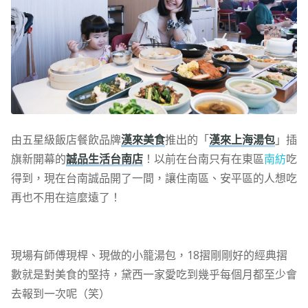
由五星級飯店餐飲品牌
漢來美食
推出的「
漢來上海湯包
」插
旗新開幕的
誠品生活台南店
！以前在台南只有在東區
南紡
吃
得到，現在台南誠品開了一間，讓住南區、安平區的人想吃
再也不用在這麼遠了！
現場有師傅現桿、現做的小籠湯包，18摺剛剛好的經典摺
數就是對美食的堅持，黛西一家愛吃到幾乎每個月都至少會
去報到一次呢（笑）