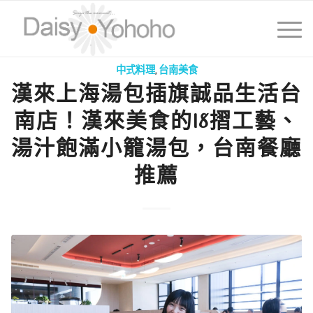
中式料理
,
台南美食
漢來上海湯包插旗誠品生活台
南店！漢來美食的18摺工藝、
湯汁飽滿小籠湯包，台南餐廳
推薦