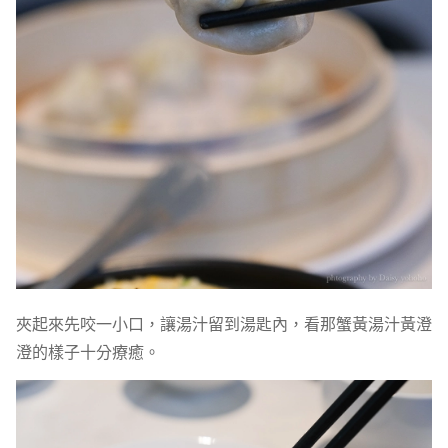
夾起來先咬一小口，讓湯汁留到湯匙內，看那蟹黃湯汁黃澄
澄的樣子十分療癒。