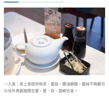
一入座，桌上會提供熱茶、薑絲、醬油跟醋。薑絲不夠都可
以另外再跟服務生要，蔥、蒜、胡椒也是。