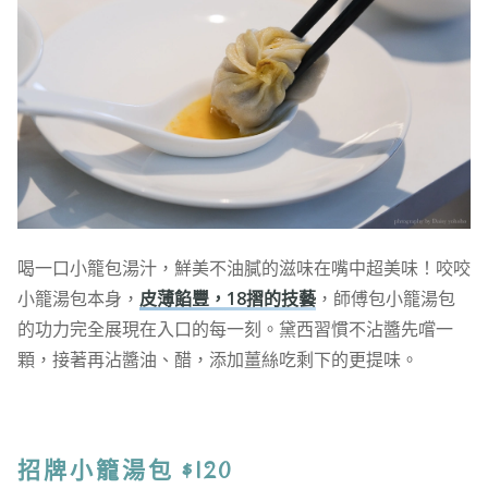
喝一口小籠包湯汁，鮮美不油膩的滋味在嘴中超美味！咬咬
小籠湯包本身，
皮薄餡豐，18摺的技藝
，師傅包小籠湯包
的功力完全展現在入口的每一刻。黛西習慣不沾醬先嚐一
顆，接著再沾醬油、醋，添加薑絲吃剩下的更提味。
招牌小籠湯包 $120