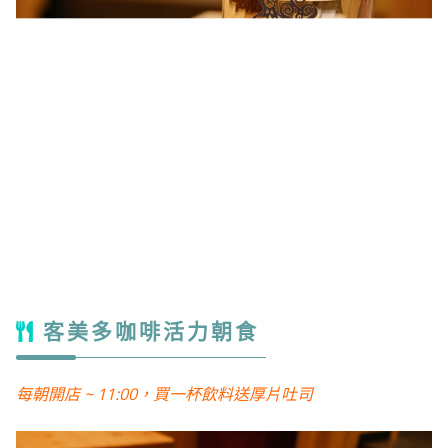
客美多咖啡活力朝食
每朝開店 ~ 11:00，買一杯飲料送厚片吐司