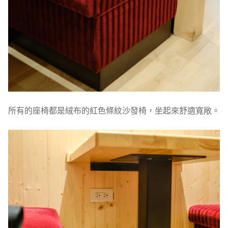
所有的座椅都是絨布的紅色條紋沙發椅，坐起來舒適寬敞。