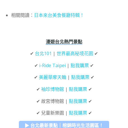
相關閱讀：
日本來台美食餐廳特輯！
漫遊台北熱門景點
✔
台北101
|
世界最高秘境花園
✔
✔
i-Ride Taipei
|
點我購票
✔
✔
美麗華摩天輪
|
點我購票
✔
✔
袖珍博物館
|
點我購票
✔
✔ 故宮博物館 |
點我購票
✔
✔ 兒童新樂園 |
點我購票
✔
▶ 台北最新景點｜榕錦時光生活園區！