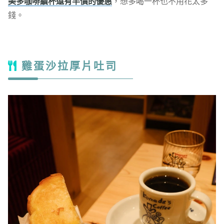
美多咖啡續杯還有半價的優惠
，想多喝一杯也不用花太多
錢。
雞蛋沙拉厚片吐司