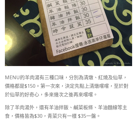
MENU的羊肉湯有三種口味，分別為清燉、紅燒及仙草，
價格都是$150。第一次來，決定先點上清燉嚐嚐，至於對
於仙草的好奇心，多來幾次之後再來嚐嚐。
除了羊肉湯外，還有羊油拌飯、鹹菜板條、羊油麵線等主
食，價格皆為$30，青菜只有一樣 $35一盤。