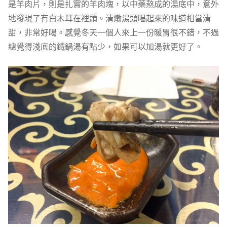
是羊肉片，則是扎實的羊肉塊，以中藥熬成的湯底中，意外
地發現了有白木耳在裡頭。清燉湯頭喝起來的味道相當清
甜，非常好喝。感覺冬天一個人來上一份暖胃很不錯，不過
總覺得淺底的鐵鍋湯有點少，如果可以加湯就更好了。