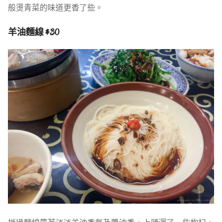
般燙青菜的味道更香了些。
羊油麵線 $30