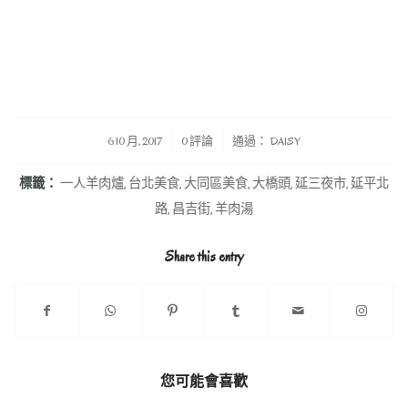
/
/
6 10 月, 2017
0 評論
通過：
DAISY
標籤：
一人羊肉爐
,
台北美食
,
大同區美食
,
大橋頭
,
延三夜市
,
延平北
路
,
昌吉街
,
羊肉湯
Share this entry
您可能會喜歡