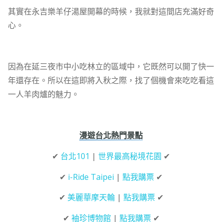
其實在永吉樂羊仔湯屋開幕的時候，我就對這間店充滿好奇
心。
因為在延三夜市中小吃林立的區域中，它既然可以開了快一
年還存在。所以在這即將入秋之際，找了個機會來吃吃看這
一人羊肉爐的魅力。
漫遊台北熱門景點
✔
台北101
|
世界最高秘境花園
✔
✔
i-Ride Taipei
|
點我購票
✔
✔
美麗華摩天輪
|
點我購票
✔
✔
袖珍博物館
|
點我購票
✔