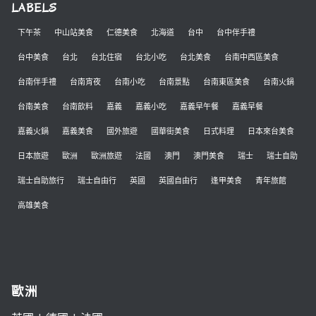
LABELS
下午茶
中山站美食
仁德美食
北海道
台中
台中伴手禮
台中美食
台北
台北住宿
台北小吃
台北美食
台南中西區美食
台南伴手禮
台南宵夜
台南小吃
台南景點
台南東區美食
台南火鍋
台南美食
台南飲料
嘉義
嘉義小吃
嘉義早午餐
嘉義早餐
嘉義火鍋
嘉義美食
國外旅遊
國華街美食
日式料理
日本來台美食
日本旅遊
歐洲
歐洲旅遊
法國
澳門
澳門美食
瑞士
瑞士自助
瑞士自助旅行
瑞士自由行
英國
英國自由行
逢甲美食
青年旅館
高雄美食
歐洲