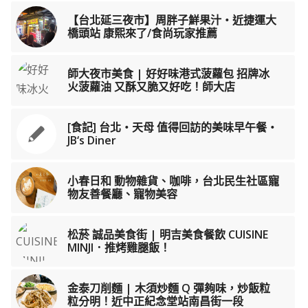
【台北延三夜市】周胖子鮮果汁・近捷運大
橋頭站 康熙來了/食尚玩家推薦
師大夜市美食 | 好好味港式菠蘿包 招牌冰
火菠蘿油 又酥又脆又好吃！師大店
[食記] 台北‧天母 值得回訪的美味早午餐‧
JB‘s Diner
小春日和 動物雜貨、咖啡，台北民生社區寵
物友善餐廳、寵物美容
松菸 誠品美食街 | 明吉美食餐飲 CUISINE
MINJI．推烤雞腿飯！
金泰刀削麵 | 木須炒麵 Q 彈夠味，炒飯粒
粒分明！近中正紀念堂站南昌街一段