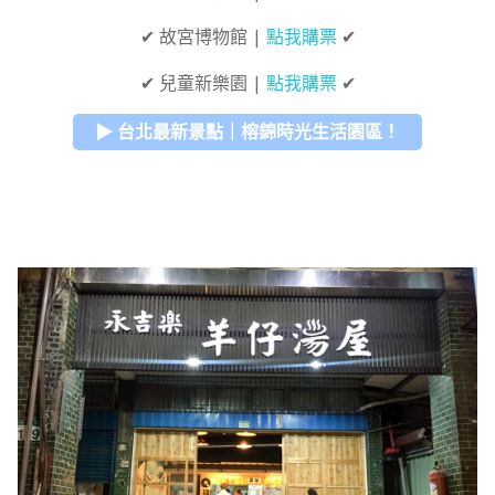
✔ 故宮博物館 |
點我購票
✔
✔ 兒童新樂園 |
點我購票
✔
▶ 台北最新景點｜榕錦時光生活園區！