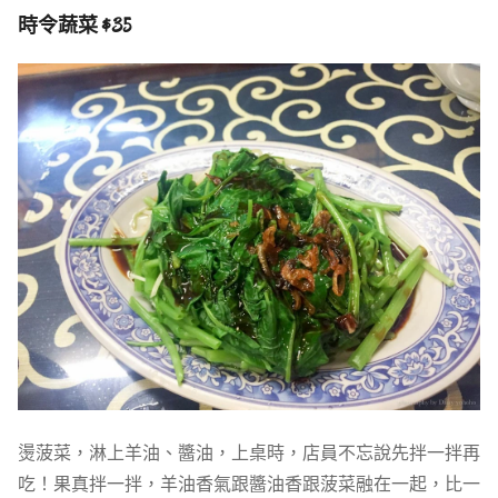
時令蔬菜 $35
燙菠菜，淋上羊油、醬油，上桌時，店員不忘說先拌一拌再
吃！果真拌一拌，羊油香氣跟醬油香跟菠菜融在一起，比一