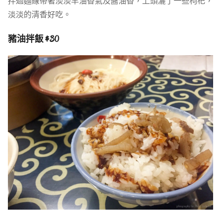
拌過麵線帶著淡淡羊油香氣及醬油香，上頭灑了一些枸杞，
淡淡的清香好吃。
豬油拌飯 $30