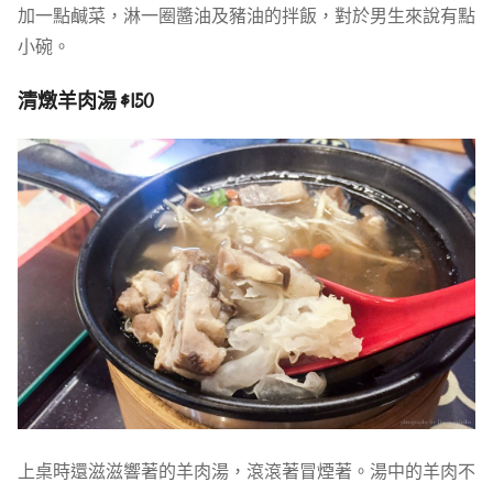
加一點鹹菜，淋一圈醬油及豬油的拌飯，對於男生來說有點
小碗。
清燉羊肉湯 $150
上桌時還滋滋響著的羊肉湯，滾滾著冒煙著。湯中的羊肉不