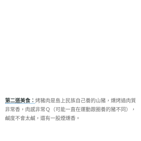
第二道美食：
烤豬肉是島上民族自己養的山豬，燻烤過肉質
非常香，肉感非常Ｑ（可能一直在運動跟圈養的豬不同），
鹹度不會太鹹，還有一股煙燻香。