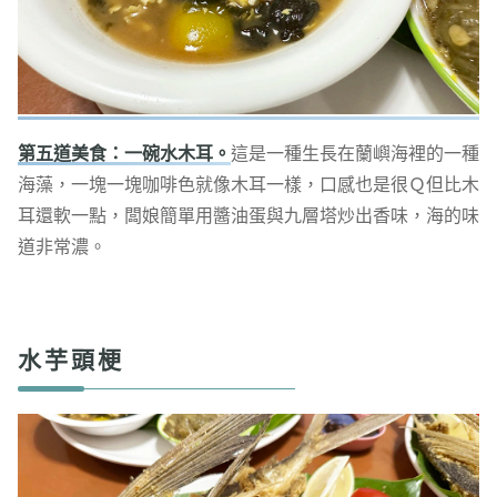
第五道美食：一碗水木耳。
這是一種生長在蘭嶼海裡的一種
海藻，一塊一塊咖啡色就像木耳一樣，口感也是很Ｑ但比木
耳還軟一點，闆娘簡單用醬油蛋與九層塔炒出香味，海的味
道非常濃。
水芋頭梗