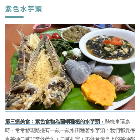
紫色水芋頭
第三道美食：紫色食物為蘭嶼種植的水芋頭，
騎機車環島
時，常常發現路邊有一畝一畝水田種著水芋頭。我們都覺得
水芋頭口感非常像菱角，口感扎實，不像台灣島上的芋頭都