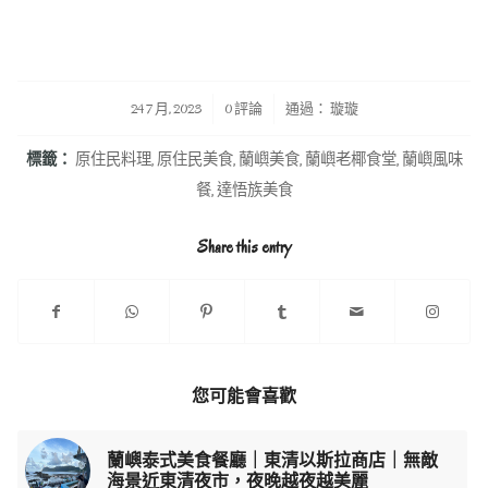
/
/
24 7 月, 2023
0 評論
通過：
璇璇
標籤：
原住民料理
,
原住民美食
,
蘭嶼美食
,
蘭嶼老椰食堂
,
蘭嶼風味
餐
,
達悟族美食
Share this entry
您可能會喜歡
蘭嶼泰式美食餐廳｜東清以斯拉商店｜無敵
海景近東清夜市，夜晚越夜越美麗