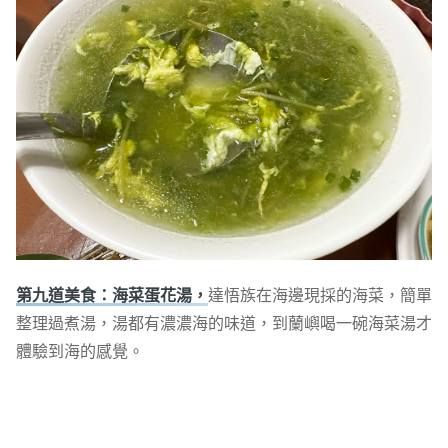
第九道美食：海菜蛋花湯，
達悟族在海邊現採的海菜，簡單
整理過煮湯，湯都有濃濃海的味道，到蘭嶼喝一碗海菜湯才
體驗到海的感覺。