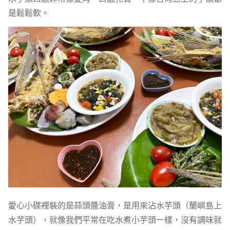
是鬆鬆軟。
愛心小碟裡裝的是蒜頭醬油膏，是用來沾水芋頭（蘭嶼島上
水芋頭），就像我們平常在吃水煮小芋頭一樣，沒有調味就