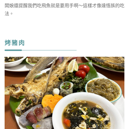
闆娘還提醒我們吃飛魚就是要用手啊～這樣才像達悟族的吃
法。
烤豬肉