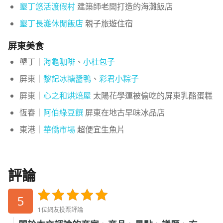
墾丁悠活渡假村
建築師老闆打造的海灘飯店
墾丁長灘休閒飯店
親子旅遊住宿
屏東美食
墾丁｜
海龜咖啡
、
小杜包子
屏東｜
黎記冰糖醬鴨
、
彩君小粽子
屏東｜
心之和烘焙屋
太陽花學運被偷吃的屏東乳酪蛋糕
恆春｜
阿伯綠豆饌
屏東在地古早味冰品店
東港｜
華僑市場
超便宜生魚片
評論
5
1位網友投票評論