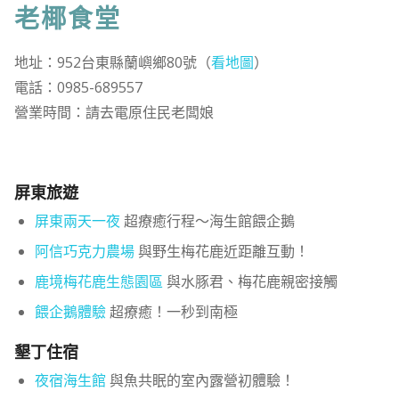
老椰食堂
地址：952台東縣蘭嶼鄉80號（
看地圖
）
電話：0985-689557
營業時間：請去電原住民老闆娘
屏東旅遊
屏東兩天一夜
超療癒行程～海生館餵企鵝
阿信巧克力農場
與野生梅花鹿近距離互動！
鹿境梅花鹿生態園區
與水豚君、梅花鹿親密接觸
餵企鵝體驗
超療癒！一秒到南極
墾丁住宿
夜宿海生館
與魚共眠的室內露營初體驗！