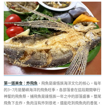
第一道美食：炸飛魚
，飛魚是達悟族海洋文化的核心，每年
的3~7月是蘭嶼海洋的飛魚旺季，各部落會在這段期間舉行
神聖的飛魚祭，捕飛魚是達悟族一年之中的部落盛事。整尾
飛魚下去炸，魚肉沒有炸到很老，還能吃到飛魚肉的香氣，