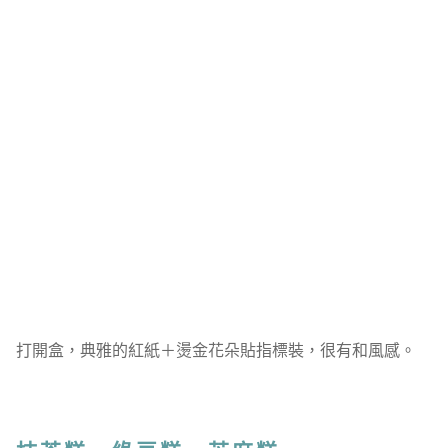
打開盒，典雅的紅紙＋燙金花朵貼指標裝，很有和風感。