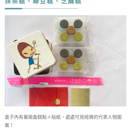
抹茶糕、綠豆糕、芝麻糕
盒子內有著兩盒糕點＋貼紙，處處可見經典的代表人物圖
案！