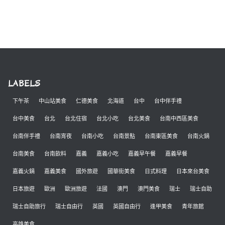
LABELS
下午茶
中山站美食
仁德美食
北海道
台中
台中伴手禮
台中美食
台北
台北住宿
台北小吃
台北美食
台南中西區美食
台南伴手禮
台南宵夜
台南小吃
台南景點
台南東區美食
台南火鍋
台南美食
台南飲料
嘉義
嘉義小吃
嘉義早午餐
嘉義早餐
嘉義火鍋
嘉義美食
國外旅遊
國華街美食
日式料理
日本來台美食
日本旅遊
歐洲
歐洲旅遊
法國
澳門
澳門美食
瑞士
瑞士自助
瑞士自助旅行
瑞士自由行
英國
英國自由行
逢甲美食
青年旅館
高雄美食