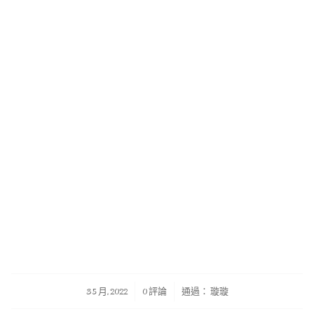
/
/
3 5 月, 2022
0 評論
通過：
璇璇