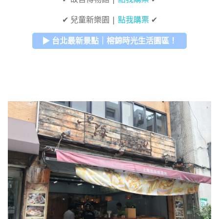
✔ 兒童新樂園 |
點我購票
✔
▶ 台北最新景點｜榕錦時光生活園區！