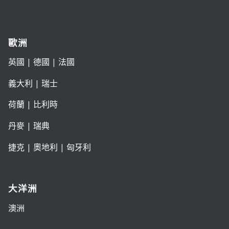
歐洲
英國
|
德國
|
法國
義大利
|
瑞士
荷蘭
|
比利時
丹麥
|
瑞典
捷克
|
奧地利
|
匈牙利
大洋洲
澳洲