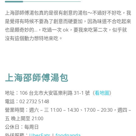
上海邵師傅湯包真的是很有創意的湯包～不過好不好吃，我
是覺得有時候不要為了創意而硬要加，因為味道不合吃起來
也是頗奇妙的…，吃過一次 ok，要我來吃第二次，似乎就
沒有這個動力想特地來吃。
上海邵師傅湯包
地址：106 台北市大安區樂利路 31-1 號（
看地圖
）
電話：02 2732 5148
營業時間：週六 – 三 11:00 – 14:30、17:00 – 20:30，週四 –
五 晚上開至 21:00
公休日：每周日
外送服務：
UberEats
|
foodpanda