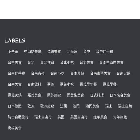
LABELS
下午茶
中山站美食
仁德美食
北海道
台中
台中伴手禮
台中美食
台北
台北住宿
台北小吃
台北美食
台南中西區美食
台南伴手禮
台南宵夜
台南小吃
台南景點
台南東區美食
台南火鍋
台南美食
台南飲料
嘉義
嘉義小吃
嘉義早午餐
嘉義早餐
嘉義火鍋
嘉義美食
國外旅遊
國華街美食
日式料理
日本來台美食
日本旅遊
歐洲
歐洲旅遊
法國
澳門
澳門美食
瑞士
瑞士自助
瑞士自助旅行
瑞士自由行
英國
英國自由行
逢甲美食
青年旅館
高雄美食