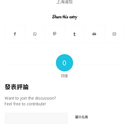
上海湯包
Share this entry
0
回復
發表評論
Want to join the discussion?
Feel free to contribute!
顯示名稱