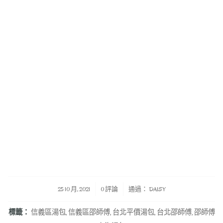
/
/
25 10 月, 2021
0 評論
通過：
DAISY
標籤：
信義區湯包
,
信義區邵師傅
,
台北平價湯包
,
台北邵師傅
,
邵師傅