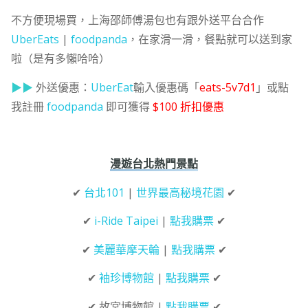
不方便現場買，上海邵師傅湯包也有跟外送平台合作
UberEats
|
foodpanda
，在家滑一滑，餐點就可以送到家
啦（是有多懶哈哈）
▶▶
外送優惠：
UberEat
輸入優惠碼「
eats-5v7d1
」或點
我註冊
foodpanda
即可獲得
$100 折扣優惠
漫遊台北熱門景點
✔
台北101
|
世界最高秘境花園
✔
✔
i-Ride Taipei
|
點我購票
✔
✔
美麗華摩天輪
|
點我購票
✔
✔
袖珍博物館
|
點我購票
✔
✔ 故宮博物館 |
點我購票
✔