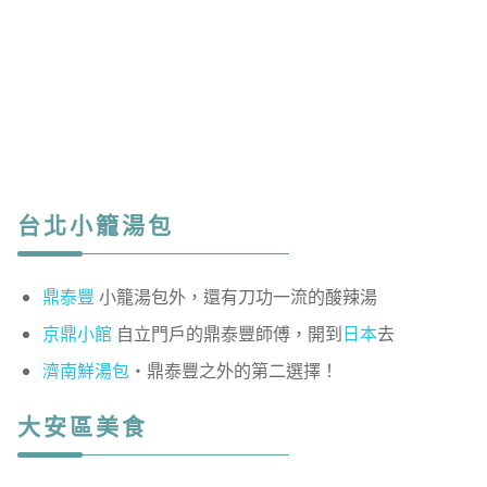
台北小籠湯包
鼎泰豐
小籠湯包外，還有刀功一流的酸辣湯
京鼎小館
自立門戶的鼎泰豐師傅，開到
日本
去
濟南鮮湯包
・鼎泰豐之外的第二選擇！
大安區美食