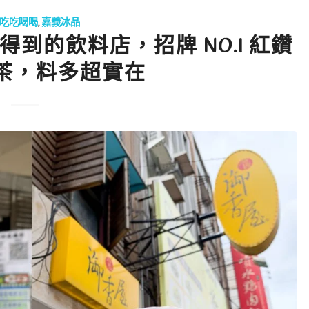
吃吃喝喝
,
嘉義冰品
到的飲料店，招牌 NO.1 紅鑽
茶，料多超實在