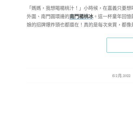
「媽媽，我想喝楊桃汁！」小時候，在嘉義只要想
外圍、南門圓環邊的
南門楊桃冰
。這一杯童年回憶
娘的招牌爆炸頭也都還在！真的是每次來買，都像
/
/
15 2 月, 2022