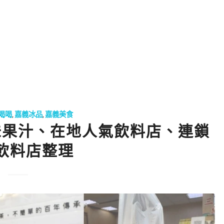
喝喝
,
嘉義冰品
,
嘉義美食
味果汁、在地人氣飲料店、連鎖
飲料店整理