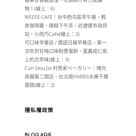
層美食餐廳整理，吃飽飽才有力氣購
物！(線上：6)
WEEEE CAFE｜台中西屯區早午餐，輕
食咖啡廳、精緻下午茶，近捷運市政府
站，小而巧Cafe(線上：3)
可口味早餐店 / 國語日報早餐店，第一
次吃到甘梅口味粉漿蛋餅，嘉義成仁街
上的古早味(線上：3)
Cun Siou Jia 村秀家ベーカリー｜晴光
商圈第二間店，台北版HARBS水果千層
蛋糕(線上：2)
隱私權政策
BLOG ADS