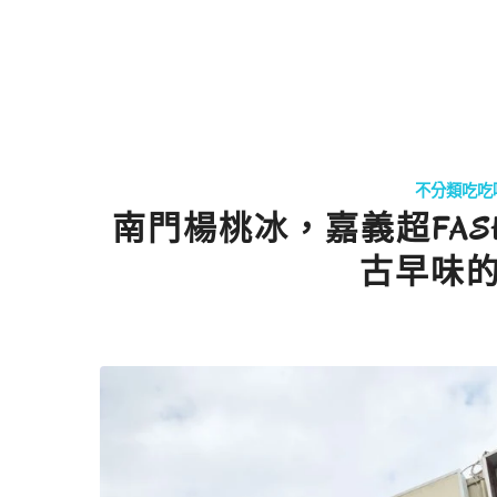
不分類吃吃
南門楊桃冰，嘉義超FAS
古早味