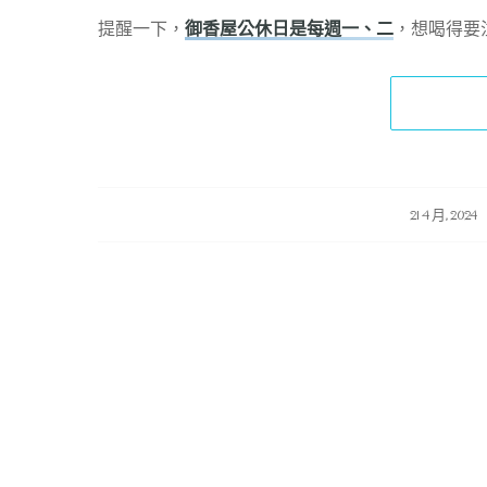
提醒一下，
御香屋公休日是每週一、二
，想喝得要
/
/
21 4 月, 2024