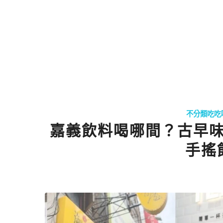
不分類吃吃
嘉義飲料喝哪間？古早
手搖