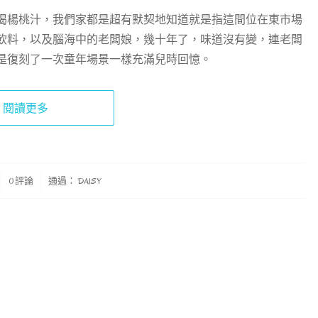
喝楊桃汁，我們家都是超有默契地知道就是指這間位在東市場
飲料，以及腦海中的老闆娘，幾十年了，味道沒有變，連老闆
是復刻了一次童年場景一樣充滿兒時回憶。
閱讀更多
0 評論
通過：
DAISY