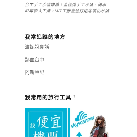
台中手工沙發推薦｜金佳億手工沙發，傳承
47年職人工法，MIT工廠直營打造客製化沙發
我常追蹤的地方
波妮說食話
熱血台中
阿新筆記
嘉義+1 | 嘉義加一
辣個露營
我常用的旅行工具！