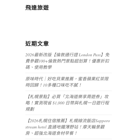
飛達旅遊
近期文章
2026最新改版【倫敦通行證 London Pass】免
費參觀100+倫敦熱門景點超划算！優惠折扣
碼、使用教學
原味時代｜好吃貝果推薦，蜜香蘋果紅茶限
時回歸！10多種口味吃不膩！
【札幌景點】必買「北海道樂享周遊券」攻
略！實測現省 $1,000 日幣與札幌一日遊行程
規劃
【2026札幌住宿推薦】札幌線流飯店Sapporo
stream hotel 直通地鐵薄野站！摩天輪景觀
房、超強北海道食材早餐！