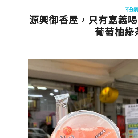
不分類
源興御香屋，只有嘉義喝得
葡萄柚綠