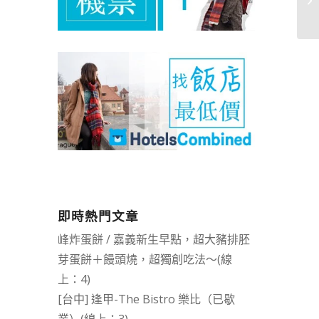
即時熱門文章
峰炸蛋餅 / 嘉義新生早點，超大豬排胚
芽蛋餅＋饅頭燒，超獨創吃法～(線
上：4)
[台中] 逢甲-The Bistro 樂比（已歇