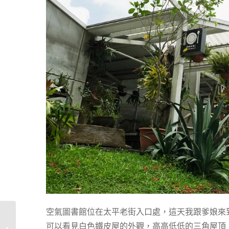
空氣圖書館位在太平老街入口處，這天我跟爹娘來
葉綠宿站前館 – 川閱，
可以看見白色鐵皮屋的外觀，高高低低的三角屋頂
日式極簡臥榻市景房，