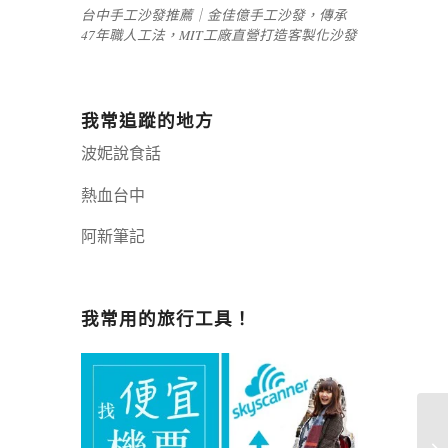
台中手工沙發推薦｜金佳億手工沙發，傳承
47年職人工法，MIT工廠直營打造客製化沙發
我常追蹤的地方
波妮說食話
熱血台中
阿新筆記
嘉義+1 | 嘉義加一
辣個露營
我常用的旅行工具！