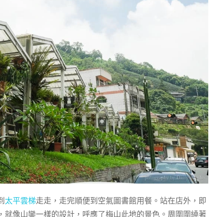
到
太平雲梯
走走，走完順便到空氣圖書館用餐。站在店外，即
，就像山鑾一樣的設計，呼應了梅山此地的景色。周圍圍繞著