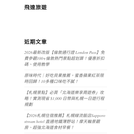
飛達旅遊
近期文章
2026最新改版【倫敦通行證 London Pass】免
費參觀100+倫敦熱門景點超划算！優惠折扣
碼、使用教學
原味時代｜好吃貝果推薦，蜜香蘋果紅茶限
時回歸！10多種口味吃不膩！
【札幌景點】必買「北海道樂享周遊券」攻
略！實測現省 $1,000 日幣與札幌一日遊行程
規劃
【2026札幌住宿推薦】札幌線流飯店Sapporo
stream hotel 直通地鐵薄野站！摩天輪景觀
房、超強北海道食材早餐！