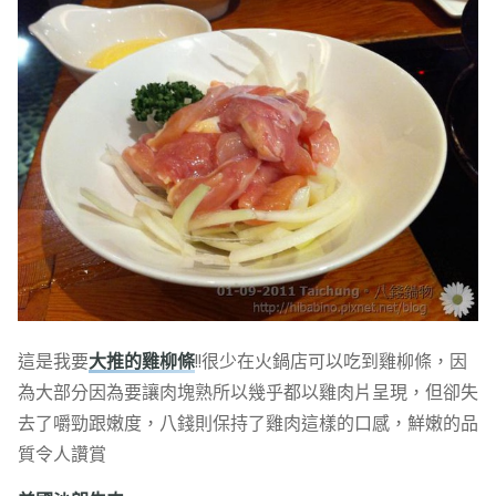
這是我要
大推的雞柳條
!!很少在火鍋店可以吃到雞柳條，因
為大部分因為要讓肉塊熟所以幾乎都以雞肉片呈現，但卻失
去了嚼勁跟嫩度，八錢則保持了雞肉這樣的口感，鮮嫩的品
質令人讚賞