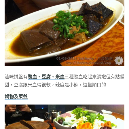
滷味拼盤有
鴨血、豆腐、米血
三種鴨血吃起來滑嫩但有點偏
甜，豆腐跟米血得很軟，辣度是小辣，還蠻順口的
鍋物及菜盤