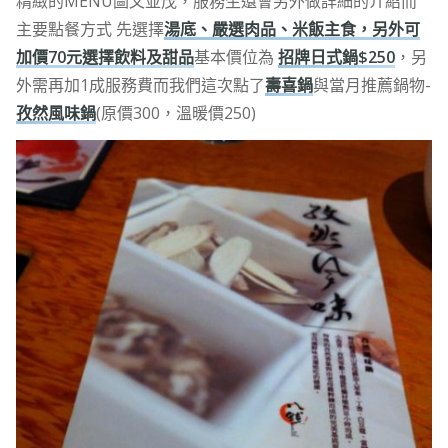
精緻的MENU圖文並茂，服務生還會另外做詳細的介紹而
主要點餐方式 先選擇
湯底、嚴選肉品、米飯主食，另外可
加價70元選擇飲料及甜品
基本價位為
招牌日式鍋$250
，另
外需再加1成服務費而我們這次點了
壽喜鍋
與當月推薦鍋物-
孜然風味鍋
(原價300，溫暖價250)