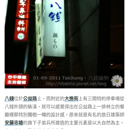
八錢
位於
公益路
上，而附近的
大進街
上有三間特約停車場從
八錢外頭的裝潢，就可以感覺得出在公益路上一排林立的餐
廳裡那特別獨樹一幟的設計感，原來就是有名的旅日建築師
安藤忠雄
的旗下子弟兵所建造的主要元素是以大自然為主，