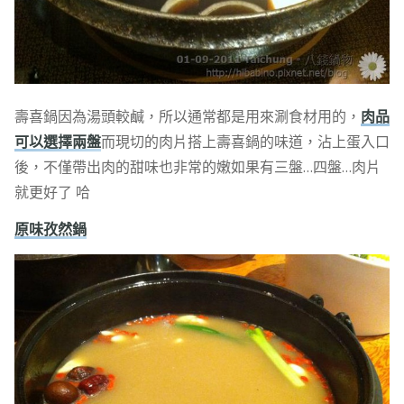
壽喜鍋因為湯頭較鹹，所以通常都是用來涮食材用的，
肉品
可以選擇兩盤
而現切的肉片搭上壽喜鍋的味道，沾上蛋入口
後，不僅帶出肉的甜味也非常的嫩如果有三盤…四盤…肉片
就更好了 哈
原味孜然鍋