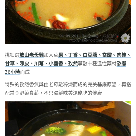
挑細選
放山老母雞
加入草
果、丁香、白豆蔻、當歸、肉桂、
甘草、陳皮、川芎、
小茴香、孜然
等數十種溫性藥材
熬煮
36小時
而成
特殊的孜然香氣與由老母雞粹煉而成的完美基底原湯，再搭
配當令野菜食蔬，不只湯鮮味美還能吃的健康