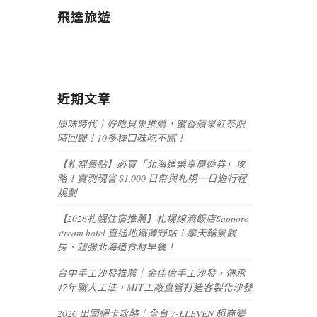
飛達旅遊
近期文章
原味時代｜好吃貝果推薦，蜜香蘋果紅茶限
時回歸！10多種口味吃不膩！
【札幌景點】必買「北海道樂享周遊券」攻
略！實測現省 $1,000 日幣與札幌一日遊行程
規劃
【2026札幌住宿推薦】札幌線流飯店Sapporo
stream hotel 直通地鐵薄野站！摩天輪景觀
房、超強北海道食材早餐！
台中手工沙發推薦｜金佳億手工沙發，傳承
47年職人工法，MIT工廠直營打造客製化沙發
2026 出國網卡攻略｜全台 7-ELEVEN 超商變