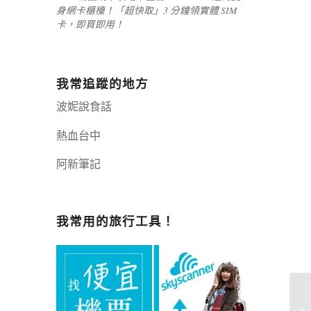
身網卡櫃檯！「超快取」3 分鐘領實體 SIM
卡，即買即用！
我常追蹤的地方
波妮說食話
熱血台中
阿新筆記
嘉義+1 | 嘉義加一
辣個露營
我常用的旅行工具！