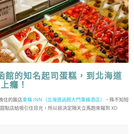
S｜來自函館的知名起司蛋糕，到北海道
人上癮！
晚住的飯店
東橫 INN（北海道函館大門東橫酒店）
，殊不知短
甜點店給吸引住目光，所以就決定隔天立馬跑來報到 XD