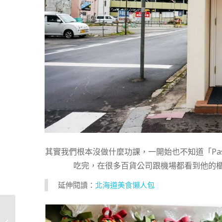
其實我們根本沒做什麼功課，一開始也不知道「Pastr
吃完，在很多百貨公司跟機場都看到他的
延伸閱讀：
北海道美食懶人包
【板橋美食】巴克斯美
式小館 BOX Diner・聖