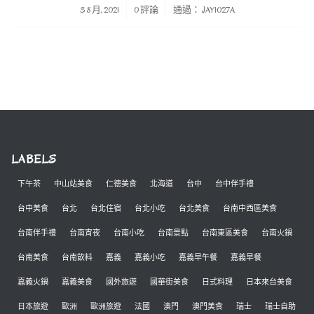
/
/
3 8 月, 2021
0 評論
通過：
JAY1027A
LABELS
下午茶
中山站美食
仁德美食
北海道
台中
台中伴手禮
台中美食
台北
台北住宿
台北小吃
台北美食
台南中西區美食
台南伴手禮
台南宵夜
台南小吃
台南景點
台南東區美食
台南火鍋
台南美食
台南飲料
嘉義
嘉義小吃
嘉義早午餐
嘉義早餐
嘉義火鍋
嘉義美食
國外旅遊
國華街美食
日式料理
日本來台美食
日本旅遊
歐洲
歐洲旅遊
法國
澳門
澳門美食
瑞士
瑞士自助