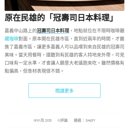
原在民雄的「冠壽司日本料理」
嘉義中山路上的
冠壽司日本料理
，地點就位在不限時咖啡廳
藏咖啡
對面。原本開在民雄市區，直到近兩年的時間，才搬
進了嘉義市區，讓更多嘉義人可以品嚐到來自民雄的冠壽司
美味。當天用餐時，還聽到有民雄的客人特地來外帶，可見
口味有一定水準，才會讓人願意大老遠跑來吃。雖然價格有
點偏高，但食材表現很不錯。
閱讀更多
/
/
18 10 月, 2021
0 評論
通過：
DAISY