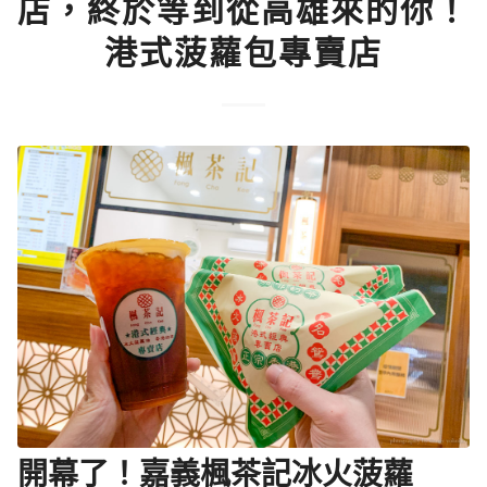
店，終於等到從高雄來的你！
港式菠蘿包專賣店
開幕了！嘉義楓茶記冰火菠蘿