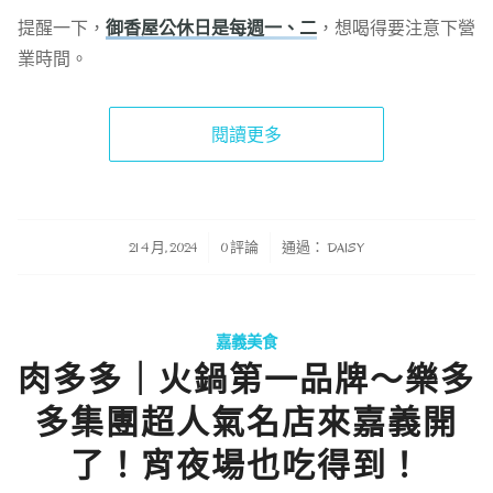
提醒一下，
御香屋公休日是每週一、二
，想喝得要注意下營
業時間。
閱讀更多
/
/
21 4 月, 2024
0 評論
通過：
DAISY
嘉義美食
肉多多｜火鍋第一品牌～樂多
多集團超人氣名店來嘉義開
了！宵夜場也吃得到！