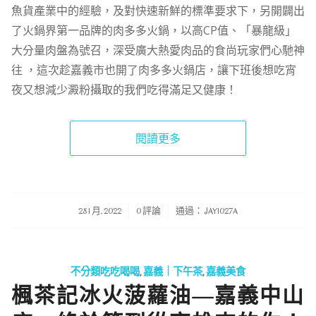
魚貨產業中的經驗，及對快速新鮮的標準要求下，另開闢出
了火鍋界第一品牌的肉多多火鍋，以高CP值、「暴龍級」
大分量肉盤為號召，深受廣大熱愛肉品的食尚玩家們心馳神
往 ，這次趁嘉義市也開了肉多多火鍋店，讓下班後想吃宵
夜又想減少澱粉攝取的我們吃得滿足又健康！
閱讀更多
/
/
28 1 月, 2022
0 評論
通過：
JAY1027A
不分類吃吃喝喝
,
嘉義｜下午茶
,
嘉義美食
楓茶記冰火菠蘿油—嘉義中山