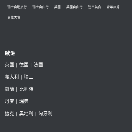
瑞士自助旅行
瑞士自由行
英國
英國自由行
逢甲美食
青年旅館
高雄美食
歐洲
英國
|
德國
|
法國
義大利
|
瑞士
荷蘭
|
比利時
丹麥
|
瑞典
捷克
|
奧地利
|
匈牙利