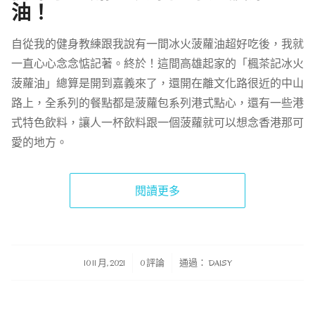
油！
自從我的健身教練跟我說有一間冰火菠蘿油超好吃後，我就
一直心心念念惦記著。終於！這間高雄起家的「楓茶記冰火
菠蘿油」總算是開到嘉義來了，還開在離文化路很近的中山
路上，全系列的餐點都是菠蘿包系列港式點心，還有一些港
式特色飲料，讓人一杯飲料跟一個菠蘿就可以想念香港那可
愛的地方。
閱讀更多
/
/
10 11 月, 2021
0 評論
通過：
DAISY