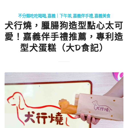
不分類吃吃喝喝
,
嘉義｜下午茶
,
嘉義伴手禮
,
嘉義美食
犬行燒，臘腸狗造型點心太可
愛！嘉義伴手禮推薦，專利造
型犬蛋糕（大D食記）