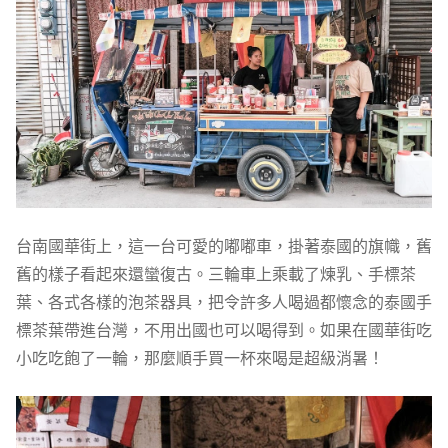
台南國華街上，這一台可愛的嘟嘟車，掛著泰國的旗幟，舊
舊的樣子看起來還蠻復古。三輪車上乘載了煉乳、手標茶
葉、各式各樣的泡茶器具，把令許多人喝過都懷念的泰國手
標茶葉帶進台灣，不用出國也可以喝得到。如果在國華街吃
小吃吃飽了一輪，那麼順手買一杯來喝是超級消暑！