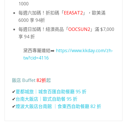
1000
每週六加碼！折扣碼「
EEASAT2
」，歐美滿
6000 享 94折
每週日加碼！紐澳商品「
OOCSUN2
」滿 $7,000
享 94 折
黛西專屬連結➡️
https://www.kkday.com/zh-
tw?cid=4116
飯店 Buffet
82折
起
✔
夏都城旅｜城食百匯自助餐廳 95 折
✔
台南大飯店｜歐式自助餐 95 折
✔
煙波大飯店台南館 ｜食東西自助餐廳 82 折