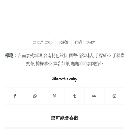
/
/
28 12 月, 2020
0 評論
通過：
DAISY
標籤：
台南泰式料理
,
台南特色飲料
,
國華街飲料店
,
手標紅茶
,
手標綠
奶茶
,
檸檬冰茶
,
煉乳紅茶
,
龜龜毛毛泰國奶茶
Share this entry
您可能會喜歡