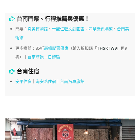
台南門票、行程推薦與優惠！
門票：
奇美博物館
、
十鼓仁糖文創園區
、
四草綠色隧道
、
台南美
術館
更多推薦：85折
高鐵聯票優惠
（輸入折扣碼「
THSRTW9
」再9
折）｜
台南旗袍一日體驗
台南住宿
安平住宿
｜
海安路住宿
｜
台南汽車旅館