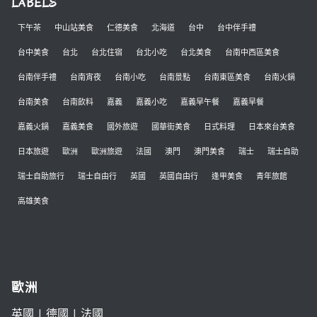
LABELS
下午茶
中山站美食
仁德美食
北海道
台中
台中伴手禮
台中美食
台北
台北住宿
台北小吃
台北美食
台南中西區美食
台南伴手禮
台南宵夜
台南小吃
台南景點
台南東區美食
台南火鍋
台南美食
台南飲料
嘉義
嘉義小吃
嘉義早午餐
嘉義早餐
嘉義火鍋
嘉義美食
國外旅遊
國華街美食
日式料理
日本來台美食
日本旅遊
歐洲
歐洲旅遊
法國
澳門
澳門美食
瑞士
瑞士自助
瑞士自助旅行
瑞士自由行
英國
英國自由行
逢甲美食
青年旅館
高雄美食
歐洲
英國
|
德國
|
法國