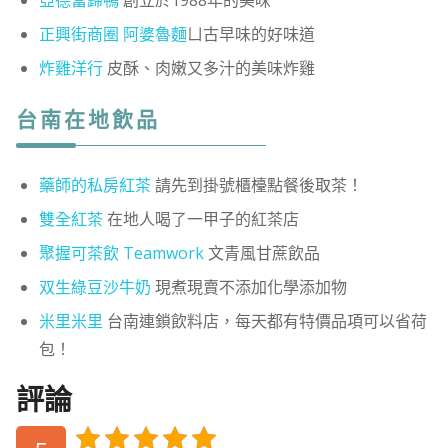
正興街商圈 阿婆魯麵
ㄩ古早味的好味道
炸雞洋行
皮酥、肉嫩又多汁的美味炸雞
台南在地飲品
藥師的私房紅茶
請先到掛號櫃檯點餐後取茶！
雙全紅茶
在地人喝了一甲子的紅茶店
聚握可茶飲 Teamwork
文青風甘蔗飲品
双生綠豆沙牛奶
現煮現賣不添加化學添加物
米里米里
台南連鎖飲料店，每天都有特價品項可以省荷
包！
評論