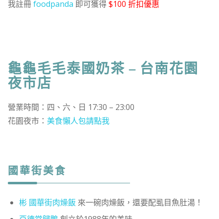
我註冊
foodpanda
即可獲得
$100 折扣優惠
龜龜毛毛泰國奶茶 – 台南花園
夜市店
營業時間：四、六、日 17:30 – 23:00
花園夜市：
美食懶人包請點我
國華街美食
彬 國華街肉燥飯
來一碗肉燥飯，還要配虱目魚肚湯！
亞德當歸鴨
創立於1988年的美味