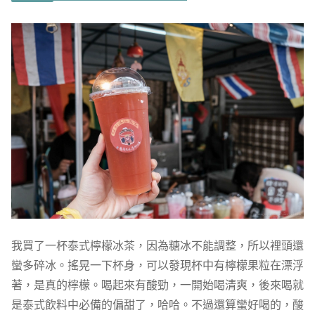
我買了一杯泰式檸檬冰茶，因為糖冰不能調整，所以裡頭還
蠻多碎冰。搖晃一下杯身，可以發現杯中有檸檬果粒在漂浮
著，是真的檸檬。喝起來有酸勁，一開始喝清爽，後來喝就
是泰式飲料中必備的偏甜了，哈哈。不過還算蠻好喝的，酸