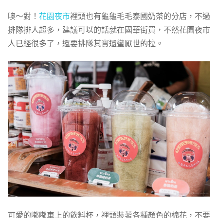
噢～對！
花園夜市
裡頭也有龜龜毛毛泰國奶茶的分店，不過
排隊排人超多，建議可以的話就在國華街買，不然花園夜市
人已經很多了，還要排隊其實還蠻厭世的拉。
可愛的嘟嘟車上的飲料杯，裡頭裝著各種顏色的棉花，不要