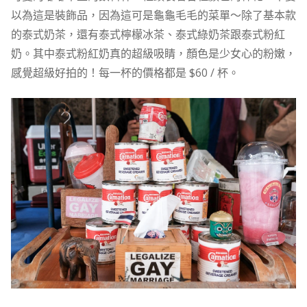
以為這是裝飾品，因為這可是龜龜毛毛的菜單～除了基本款
的泰式奶茶，還有泰式檸檬冰茶、泰式綠奶茶跟泰式粉紅
奶。其中泰式粉紅奶真的超級吸睛，顏色是少女心的粉嫩，
感覺超級好拍的！每一杯的價格都是 $60 / 杯。