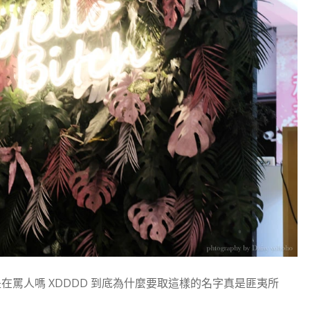
！這是在罵人嗎 XDDDD 到底為什麼要取這樣的名字真是匪夷所