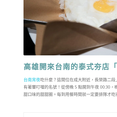
高雄開來台南的泰式夯店「BIT
台南宵夜
吃什麼？這間位在成大附近，長榮路二段
有著響叮噹的名號！從傍晚 5 點開到午夜 00:
甜口味的甜甜圈。每到用餐時間就一定要排隊才吃