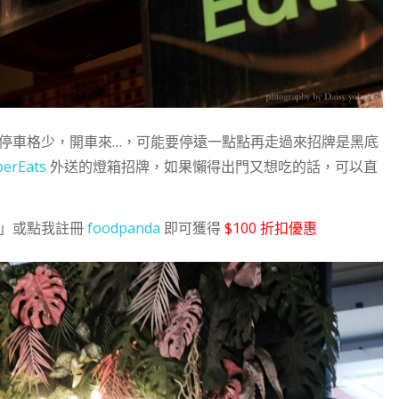
，附近停車格少，開車來…，可能要停遠一點點再走過來招牌是黑底
erEats
外送的燈箱招牌，如果懶得出門又想吃的話，可以直
」或點我註冊
foodpanda
即可獲得
$100 折扣優惠