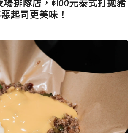
台南宵夜場排隊店，$100元泰式打拋豬
邪惡起司更美味！