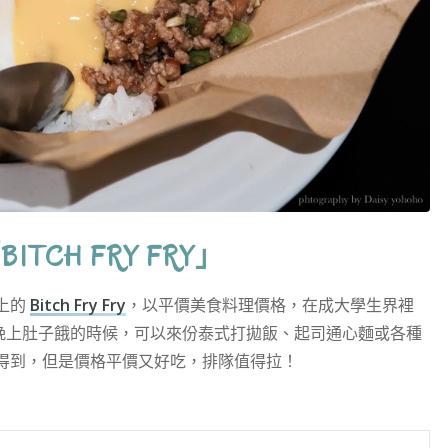
CH FRY FRY」
上的
Bitch Fry Fry
，以平價美食料理價格，在成大學生界裡
30，晚上肚子餓的時候，可以來份泰式打拋飯、起司通心麵或各種
得到，但是價格平價又好吃，排隊值得拉！