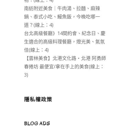
物！(線上：4)
南紡附近美食｜牛肉湯、拉麵、麻辣
鍋、泰式小吃、鰻魚飯，今晚吃哪一
道？(線上：4)
台北高級餐廳》14間約會、紀念日、慶
生適合的高級料理餐廳，燈光美、氣氛
佳(線上：4)
【雲林美食】北港文化路・北港 阿勇師
春捲坊 最便宜/拿在手上的美食(線上：
3)
隱私權政策
BLOG ADS