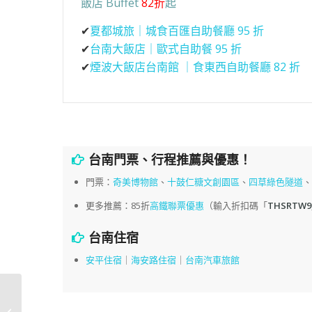
飯店 Buffet
82折
起
✔
夏都城旅｜城食百匯自助餐廳 95 折
✔
台南大飯店｜歐式自助餐 95 折
✔
煙波大飯店台南館 ｜食東西自助餐廳 82 折
台南門票、行程推薦與優惠！
門票：
奇美博物館
、
十鼓仁糖文創園區
、
四草綠色隧道
更多推薦：85折
高鐵聯票優惠
（輸入折扣碼「
THSRTW9
台南住宿
安平住宿
｜
海安路住宿
｜
台南汽車旅館
林聰明沙鍋魚頭，嘉義
人都吃砂鍋菜誰跟你吃