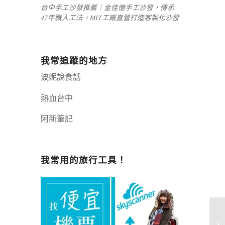
台中手工沙發推薦｜金佳億手工沙發，傳承
47年職人工法，MIT工廠直營打造客製化沙發
我常追蹤的地方
波妮說食話
熱血台中
阿新筆記
嘉義+1 | 嘉義加一
辣個露營
我常用的旅行工具！