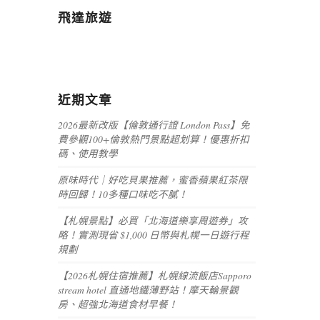
飛達旅遊
近期文章
2026最新改版【倫敦通行證 London Pass】免
費參觀100+倫敦熱門景點超划算！優惠折扣
碼、使用教學
原味時代｜好吃貝果推薦，蜜香蘋果紅茶限
時回歸！10多種口味吃不膩！
【札幌景點】必買「北海道樂享周遊券」攻
略！實測現省 $1,000 日幣與札幌一日遊行程
規劃
【2026札幌住宿推薦】札幌線流飯店Sapporo
stream hotel 直通地鐵薄野站！摩天輪景觀
房、超強北海道食材早餐！