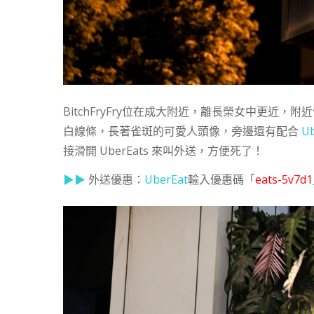
BitchFryFry位在成大附近，離長榮女中更近
白線條，長著雀斑的可愛人頭像，旁邊還有配合
Ub
接滑開 UberEats 來叫外送，方便死了！
▶▶
外送優惠：
UberEat
輸入優惠碼「
eats-5v7d1