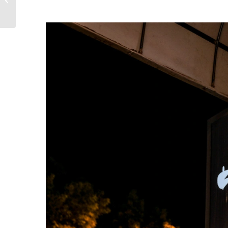
魚頭！60年�...