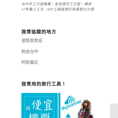
台中手工沙發推薦｜金佳億手工沙發，傳承
47年職人工法，MIT工廠直營打造客製化沙發
我常追蹤的地方
波妮說食話
熱血台中
阿新筆記
嘉義+1 | 嘉義加一
辣個露營
我常用的旅行工具！