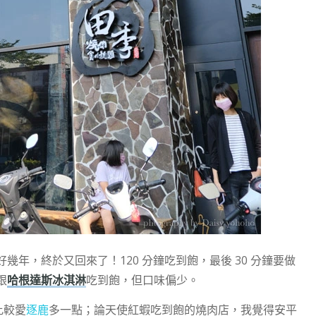
年，終於又回來了！120 分鐘吃到飽，最後 30 分鐘要做
跟
哈根達斯冰淇淋
吃到飽，但口味偏少。
比較愛
逐鹿
多一點；論天使紅蝦吃到飽的燒肉店，我覺得安平