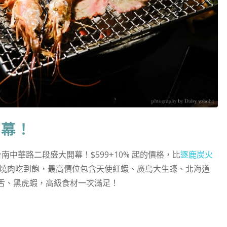
開幕！
中華路二段盛大開幕！$599+10% 起的價格，比
逐鹿炭火
種價位的燒肉吃到飽，最高價位包含天使紅蝦、廣島大生蠔、北海道
舌、黑虎蝦，高級食材一次滿足！