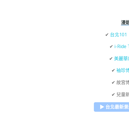
漫
✔
台北101
✔
i-Ride 
✔
美麗華
✔
袖珍
✔ 故宮
✔ 兒童
▶ 台北最新