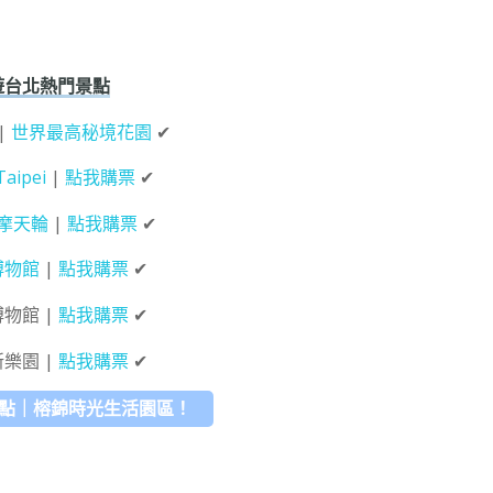
遊台北熱門景點
|
世界最高秘境花園
✔
Taipei
|
點我購票
✔
摩天輪
|
點我購票
✔
博物館
|
點我購票
✔
博物館 |
點我購票
✔
新樂園 |
點我購票
✔
景點｜榕錦時光生活園區！