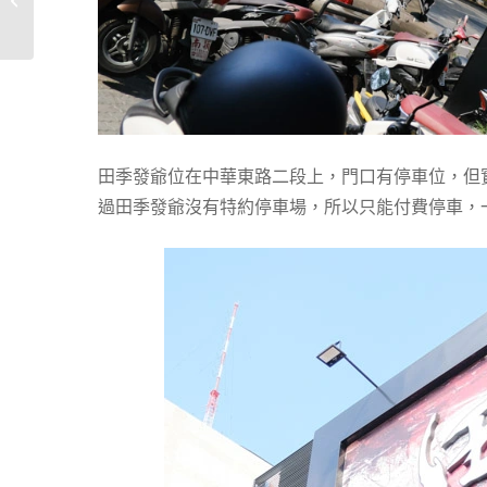
打拋豬飯～淋�...
田季發爺位在中華東路二段上，門口有停車位，但
過田季發爺沒有特約停車場，所以只能付費停車，一小