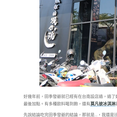
好幾年前，田季發爺就已經有在台南設店過，過了好幾
最後加點。有多種飲料喝到飽，還有
莫凡彼冰淇淋
先說結論吃完田季發爺的結論，那就是…，我還是