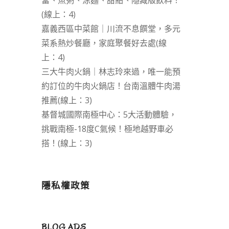
當、魚粥、涼麵、甜點、隱藏版飲料！
(線上：4)
嘉義西區中菜館｜川流不息饌堂，多元
菜系熱炒餐廳，家庭聚餐好去處(線
上：4)
三大牛肉火鍋｜林志玲來過，唯一能預
約訂位的牛肉火鍋店！台南溫體牛肉湯
推薦(線上：3)
基督城國際南極中心：5大活動體驗，
挑戰南極-18度C氣候！極地越野車必
搭！(線上：3)
隱私權政策
BLOG ADS