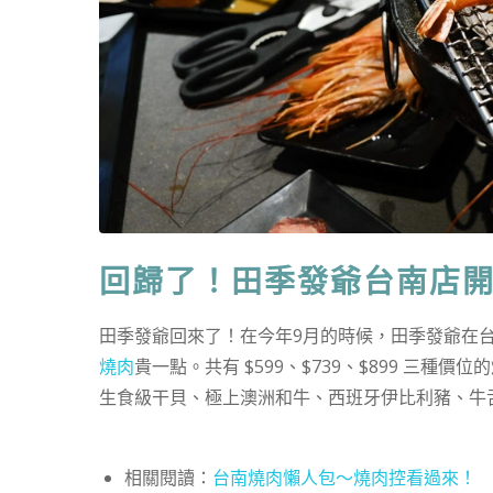
回歸了！田季發爺台南店
田季發爺回來了！在今年9月的時候，田季發爺在台南
燒肉
貴一點。共有 $599、$739、$899 三
生食級干貝、極上澳洲和牛、西班牙伊比利豬、牛
相關閱讀：
台南燒肉懶人包～燒肉控看過來！