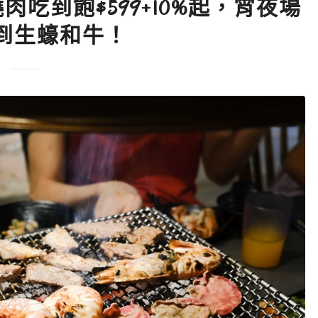
吃到飽$599+10%起，宵夜場
到生蠔和牛！