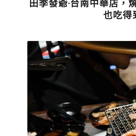
田季發爺·台南中華店，燒肉
也吃得