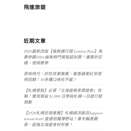
飛達旅遊
近期文章
2026最新改版【倫敦通行證 London Pass】免
費參觀100+倫敦熱門景點超划算！優惠折扣
碼、使用教學
原味時代｜好吃貝果推薦，蜜香蘋果紅茶限
時回歸！10多種口味吃不膩！
【札幌景點】必買「北海道樂享周遊券」攻
略！實測現省 $1,000 日幣與札幌一日遊行程
規劃
【2026札幌住宿推薦】札幌線流飯店Sapporo
stream hotel 直通地鐵薄野站！摩天輪景觀
房、超強北海道食材早餐！