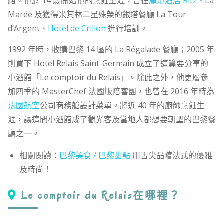
路。他於 14 歲開始他的烹飪生涯，曾在
麗池酒店 Ritz
、La
Marée 及獲得米其林二星殊榮的銀塔餐廳 La Tour
d’Argent、
Hotel de Crillon
進行培訓。
1992 年時，收購巴黎 14 區的 La Régalade 餐廳；2005 年
則買下 Hotel Relais Saint-Germain 成立了這篇要分享的
小酒館「Le comptoir du Relais」。除此之外，他更層參
加四季的 MasterChef 法國版陪審團，也曾在 2016 年時為
法國航空
公司商務艙設計菜單。將近 40 年的廚師烹飪生
涯，讓這間小酒館成了觀光客及當地人都想要朝聖的巴黎餐
廳之一。
相關閱讀：
巴黎美食 / 巴黎甜點
用舌尖品嚐法式的優雅
及時尚！
Le comptoir du Relais在哪裡？