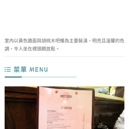
室內以黃色牆面與胡桃木吧檯為主要裝潢，明亮且溫馨的色
調，令人坐在裡頭頗放鬆。
菜單 MENU