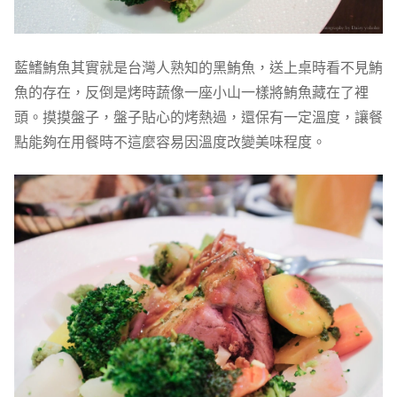
藍鰭鮪魚其實就是台灣人熟知的黑鮪魚，送上桌時看不見鮪
魚的存在，反倒是烤時蔬像一座小山一樣將鮪魚藏在了裡
頭。摸摸盤子，盤子貼心的烤熱過，還保有一定溫度，讓餐
點能夠在用餐時不這麼容易因溫度改變美味程度。