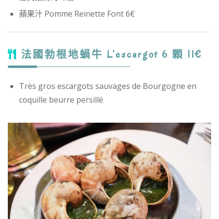
蘋果汁 Pomme Reinette Font 6€
法國勃根地蝸牛 L’escargot 6 顆 11€
Très gros escargots sauvages de Bourgogne en
coquille beurre persillé