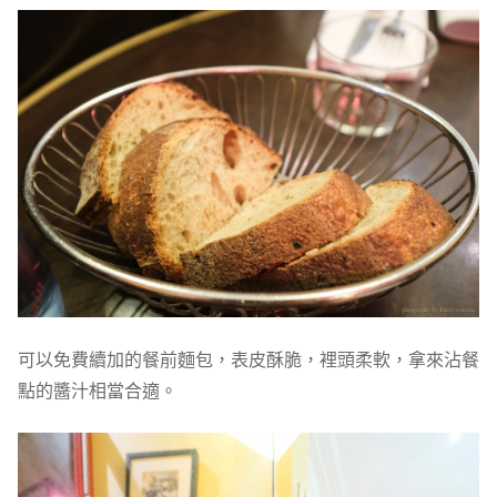
可以免費續加的餐前麵包，表皮酥脆，裡頭柔軟，拿來沾餐
點的醬汁相當合適。