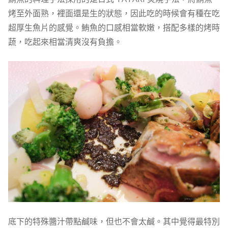
烤至外面熟，裡面還是生的狀態，因此吃的時候會有種在吃
超厚生魚片的感覺。鮪魚的口感相當軟嫩，搭配多樣的烤時
蔬，吃起來相當清爽沒有負擔。
底下的特殊醬汁帶點鹹味，但也不會太鹹。其中覺得最特別