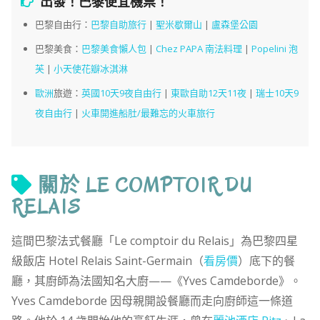
出發！巴黎便宜機票！
巴黎自由行：
巴黎自助旅行
|
聖米歇爾山
|
盧森堡公園
巴黎美食：
巴黎美食懶人包
|
Chez PAPA 南法料理
|
Popelini 泡
芙
|
小天使花瓣冰淇淋
歐洲
旅遊：
英國10天9夜自由行
|
東歐自助12天11夜
|
瑞士10天9
夜自由行
|
火車開進船肚/最難忘的火車旅行
關於 LE COMPTOIR DU
RELAIS
這間巴黎法式餐廳「Le comptoir du Relais」為巴黎四星
級飯店 Hotel Relais Saint-Germain（
看房價
）底下的餐
廳，其廚師為法國知名大廚——《Yves Camdeborde》。
Yves Camdeborde 因母親開設餐廳而走向廚師這一條道