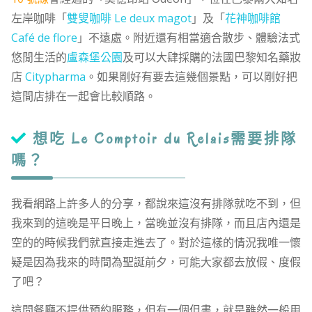
左岸咖啡「
雙叟咖啡 Le deux magot
」及「
花神咖啡館
Café de flore
」不遠處。附近還有相當適合散步、體驗法式
悠閒生活的
盧森堡公園
及可以大肆採購的法國巴黎知名藥妝
店
Citypharma
。如果剛好有要去這幾個景點，可以剛好把
這間店排在一起會比較順路。
想吃 Le Comptoir du Relais需要排隊
嗎？
我看網路上許多人的分享，都說來這沒有排隊就吃不到，但
我來到的這晚是平日晚上，當晚並沒有排隊，而且店內還是
空的的時候我們就直接走進去了。對於這樣的情況我唯一懷
疑是因為我來的時間為聖誕前夕，可能大家都去放假、度假
了吧？
這間餐廳不提供預約服務，但有一個但書，就是雖然一般用