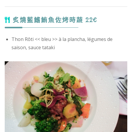
炙燒藍鰭鮪魚佐烤時蔬 22€
Thon Rôti << bleu >> à la plancha, légumes de
saison, sauce tataki