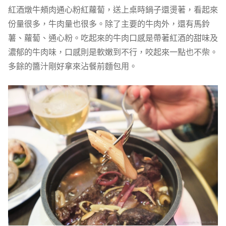
紅酒燉牛頰肉通心粉紅蘿蔔，送上桌時鍋子還燙著，看起來
份量很多，牛肉量也很多。除了主要的牛肉外，還有馬鈴
薯、蘿蔔、通心粉。吃起來的牛肉口感是帶著紅酒的甜味及
濃郁的牛肉味，口感則是軟嫩到不行，咬起來一點也不柴。
多餘的醬汁剛好拿來沾餐前麵包用。