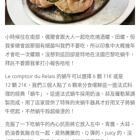
小時候住在南部，偶爾會跟大人一起吃吃燒酒螺、田螺，但
我爹總會說那個有細菌叫我們不要吃，所以印象中大概幾年
才會吃一次螺類。沒想到這回卻是特地在法國巴黎吃蝸牛，
拜託不要跟我爹打小報告哈哈！
Le comptoir du Relais 的蝸牛可以選擇 6 顆 11€ 或是
12 顆 21€，我們三個人點了 6 顆來分食嚐鮮這一道法式料
理的經典「蝸牛」。這道法式蝸牛採用奶油、蒜及羅勒葉調
製而成，用了店家提供了特殊的夾蝸牛器具才好用叉子將蝸
牛挖起，不然蝸牛殼超級燙的！
克服了一下吃蝸牛的內心抗拒將它放入左中，青醬、大蒜、
奶油香氣融合在一起，是熱騰騰的、Q 彈的、Juicy 的，沒