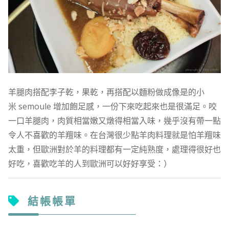
羊腿肉搭配李子乾，果乾，再搭配以麵粉做成像是的小
米 semoule 增加飽足感，一份下來吃起來也是很滿足。咬
一口羊腿肉，肉質相當嫩又燉得相當入味，幾乎沒有帶一點
令人不喜歡的羊羶味。在台灣很少點羊肉料理就是怕羊羶味
太重，但歐洲對於羊的料理都有一定純熟度，處理得很好也
好吃，喜歡吃羊的人到歐洲可以好好享受：）
結帳帳單