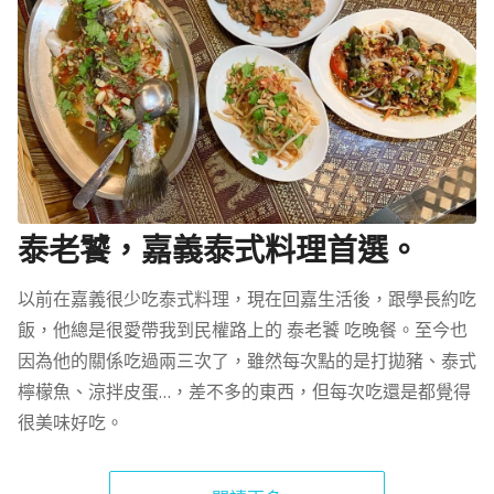
泰老饕，嘉義泰式料理首選。
以前在嘉義很少吃泰式料理，現在回嘉生活後，跟學長約吃
飯，他總是很愛帶我到民權路上的 泰老饕 吃晚餐。至今也
因為他的關係吃過兩三次了，雖然每次點的是打拋豬、泰式
檸檬魚、涼拌皮蛋…，差不多的東西，但每次吃還是都覺得
很美味好吃。