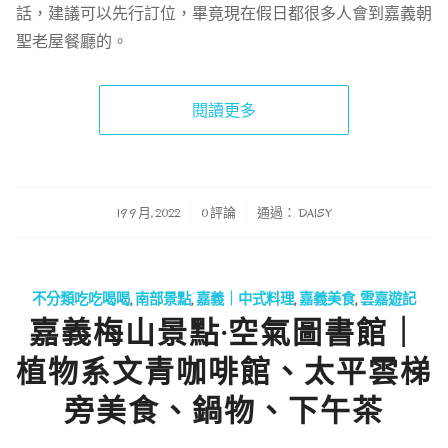
話，建議可以先行訂位，畢竟現在假日都很多人會到嘉義朝
聖老屋餐廳的。
閱讀更多
/
/
19 9 月, 2022
0 評論
通過：
DAISY
不分類吃吃喝喝
,
南部景點
,
嘉義｜中式料理
,
嘉義美食
,
雲嘉遊記
嘉義梅山景點·空氣圖書館｜
植物系文青咖啡館、太平雲梯
旁美食、鍋物、下午茶