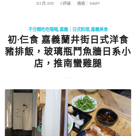
/
/
21 5 月, 2021
0 評論
通過：
DAISY
不分類吃吃喝喝
,
嘉義｜日式料理
,
嘉義美食
初·仨食 嘉義蘭井街日式洋食
豬排飯，玻璃瓶鬥魚牆日系小
店，推南蠻雞腿