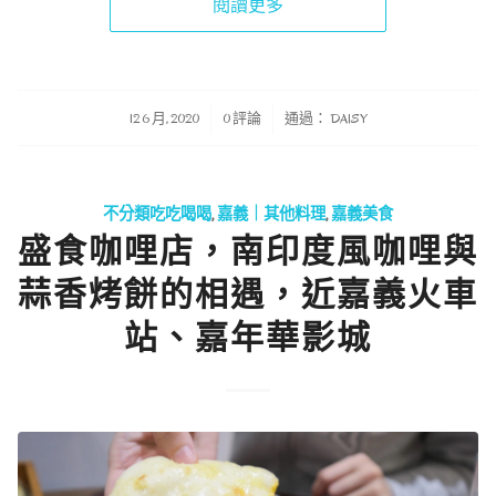
閱讀更多
/
/
12 6 月, 2020
0 評論
通過：
DAISY
不分類吃吃喝喝
,
嘉義｜其他料理
,
嘉義美食
盛食咖哩店，南印度風咖哩與
蒜香烤餅的相遇，近嘉義火車
站、嘉年華影城