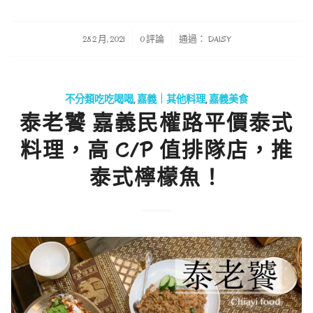
/
/
28 2 月, 2021
0 評論
通過：
DAISY
不分類吃吃喝喝
,
嘉義｜其他料理
,
嘉義美食
泰老饕 嘉義民權路平價泰式
料理，高 C/P 值排隊店，推
泰式檸檬魚！