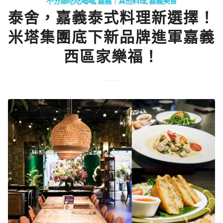
不分類吃吃喝喝
,
嘉義｜其他料理
,
嘉義美食
泰舍，嘉義泰式料理新選擇！
米塔集團底下新品牌進軍嘉義
西區家樂福！