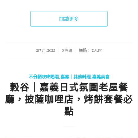
閱讀更多
/
/
21 7 月, 2023
0 評論
通過：
DAISY
不分類吃吃喝喝
,
嘉義｜其他料理
,
嘉義美食
穀谷｜嘉義日式氛圍老屋餐
廳，披薩咖哩店，烤餅套餐必
點