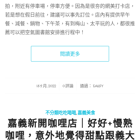
拍，附近有停車場，停車方便。因為是很夯的網美打卡店，
若是想在假日前往，建議可以事先訂位。店內有提供早午
餐、減餐、鍋物、下午茶，有到梅山、太平玩的人，都很推
薦可以把空氣圖書館安排進行程中！
閱讀更多
/
/
18 9 月, 2022
0 評論
通過：
DAISY
不分類吃吃喝喝
,
嘉義美食
嘉義新開咖哩店｜好好+慢熟
咖哩，意外地覺得甜點跟義大