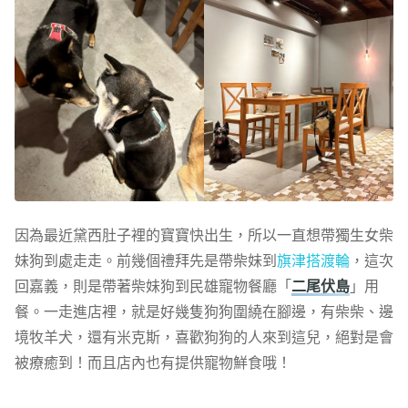
因為最近黛西肚子裡的寶寶快出生，所以一直想帶獨生女柴
妹狗到處走走。前幾個禮拜先是帶柴妹到
旗津搭渡輪
，這次
回嘉義，則是帶著柴妹狗到民雄寵物餐廳「
二尾伏島
」用
餐。一走進店裡，就是好幾隻狗狗圍繞在腳邊，有柴柴、邊
境牧羊犬，還有米克斯，喜歡狗狗的人來到這兒，絕對是會
被療癒到！而且店內也有提供寵物鮮食哦！