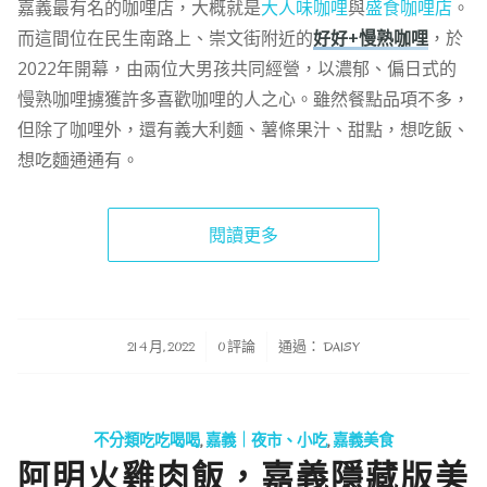
嘉義最有名的咖哩店，大概就是
大人味咖哩
與
盛食咖哩店
。
而這間位在民生南路上、崇文街附近的
好好+慢熟咖哩
，於
2022年開幕，由兩位大男孩共同經營，以濃郁、偏日式的
慢熟咖哩擄獲許多喜歡咖哩的人之心。雖然餐點品項不多，
但除了咖哩外，還有義大利麵、薯條果汁、甜點，想吃飯、
想吃麵通通有。
閱讀更多
/
/
21 4 月, 2022
0 評論
通過：
DAISY
不分類吃吃喝喝
,
嘉義｜夜市、小吃
,
嘉義美食
阿明火雞肉飯，嘉義隱藏版美