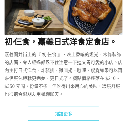
初·仨食，嘉義日式洋食定食店。
嘉義蘭井街上的『 初·仨食 』，晚上昏暗的燈光，木條裝飾
的店面，令人經過都忍不住注意一下這文青可愛的小店。店
內主打日式洋食，炸豬排、雞唐揚、咖哩，感覺如果可以再
來個蛋包飯就更完美、更日式了。餐點價格座落在 $210 ~
$350 元間，份量不多，但吃得出來用心的美味，環境舒服
也很適合跟朋友用餐聊聊天。
閱讀更多