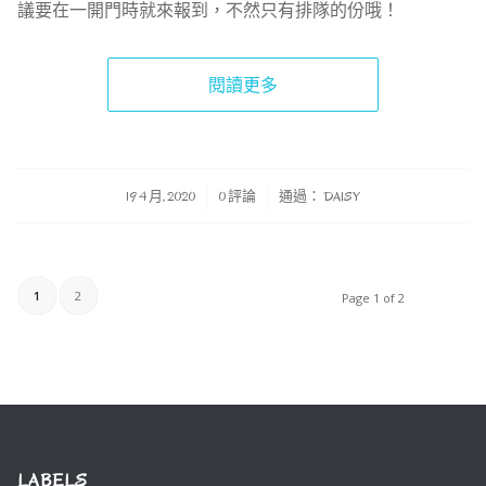
議要在一開門時就來報到，不然只有排隊的份哦！
閱讀更多
/
/
19 4 月, 2020
0 評論
通過：
DAISY
1
2
Page 1 of 2
LABELS