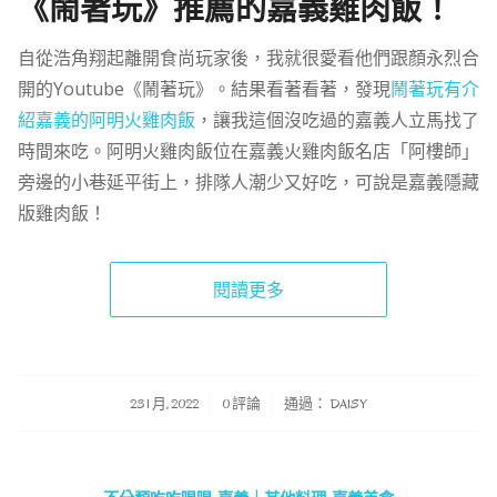
《鬧著玩》推薦的嘉義雞肉飯！
自從浩角翔起離開食尚玩家後，我就很愛看他們跟顏永烈合
開的Youtube《鬧著玩》。結果看著看著，發現
鬧著玩有介
紹嘉義的阿明火雞肉飯
，讓我這個沒吃過的嘉義人立馬找了
時間來吃。阿明火雞肉飯位在嘉義火雞肉飯名店「阿樓師」
旁邊的小巷延平街上，排隊人潮少又好吃，可說是嘉義隱藏
版雞肉飯！
閱讀更多
/
/
23 1 月, 2022
0 評論
通過：
DAISY