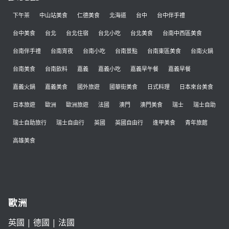
下午茶
中山站美食
仁德美食
北海道
台中
台中伴手禮
台中美食
台北
台北住宿
台北小吃
台北美食
台南中西區美食
台南伴手禮
台南宵夜
台南小吃
台南景點
台南東區美食
台南火鍋
台南美食
台南飲料
嘉義
嘉義小吃
嘉義早午餐
嘉義早餐
嘉義火鍋
嘉義美食
國外旅遊
國華街美食
日式料理
日本來台美食
日本旅遊
歐洲
歐洲旅遊
法國
澳門
澳門美食
瑞士
瑞士自助
瑞士自助旅行
瑞士自由行
英國
英國自由行
逢甲美食
青年旅館
高雄美食
歐洲
英國
|
德國
|
法國