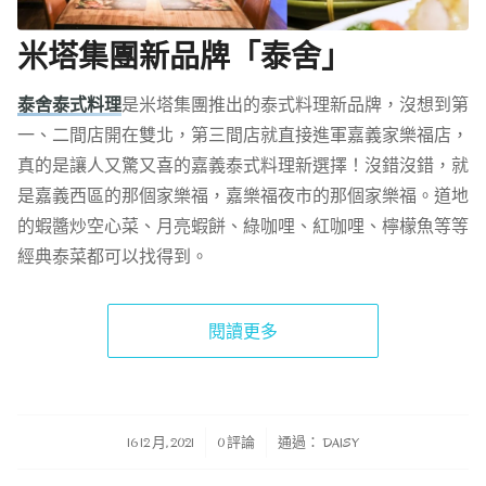
米塔集團新品牌「泰舍」
泰舍泰式料理
是米塔集團推出的泰式料理新品牌，沒想到第
一、二間店開在雙北，第三間店就直接進軍嘉義家樂福店，
真的是讓人又驚又喜的嘉義泰式料理新選擇！沒錯沒錯，就
是嘉義西區的那個家樂福，嘉樂福夜市的那個家樂福。道地
的蝦醬炒空心菜、月亮蝦餅、綠咖哩、紅咖哩、檸檬魚等等
經典泰菜都可以找得到。
閱讀更多
/
/
16 12 月, 2021
0 評論
通過：
DAISY