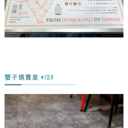
蟹子燒賣皇 $128