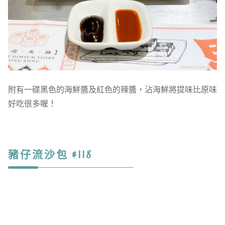
附有一碟黑色的海鮮醬及紅色的辣醬，沾海鮮將提味比原味
好吃很多喔！
豬仔流沙包 $118