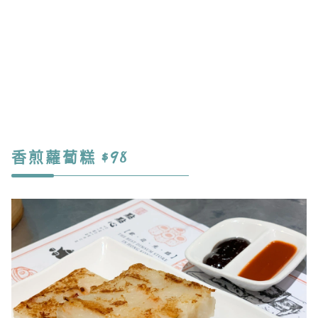
香煎蘿蔔糕 $98