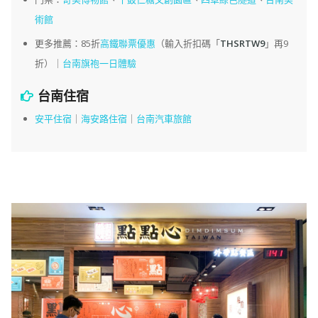
術館
更多推薦：85折
高鐵聯票優惠
（輸入折扣碼「
THSRTW9
」再9
折）｜
台南旗袍一日體驗
台南住宿
安平住宿
｜
海安路住宿
｜
台南汽車旅館