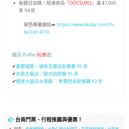
每週日加碼！紐澳商品「
OOCSUN2
」滿 $7,000
享 94 折
黛西專屬連結➡️
https://www.kkday.com/zh-
tw?cid=4116
飯店 Buffet
82折
起
✔
夏都城旅｜城食百匯自助餐廳 95 折
✔
台南大飯店｜歐式自助餐 95 折
✔
煙波大飯店台南館 ｜食東西自助餐廳 82 折
台南門票、行程推薦與優惠！
門票：
奇美博物館
、
十鼓仁糖文創園區
、
四草綠色隧道
、
台南美