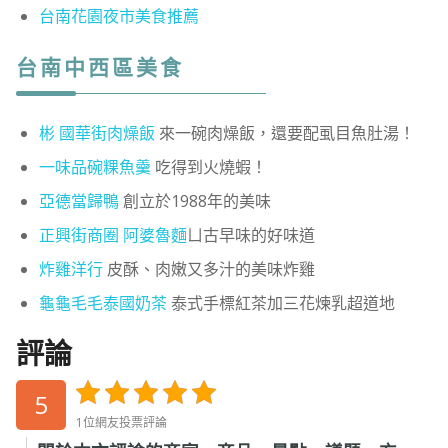
台南花園夜市美食推薦
台南中西區美食
彬 國華街肉燥飯
來一碗肉燥飯，還要配虱目魚肚湯！
一味品碗粿魚羹
吃得到火燒蝦！
亞德當歸鴨
創立於1988年的美味
正興街商圈 阿婆魯麵
ㄩ古早味的好味道
炸雞洋行
皮酥、肉嫩又多汁的美味炸雞
龜龜毛毛泰國奶茶
泰式手標紅茶加三花煉乳超道地
評論
5
1位網友投票評論