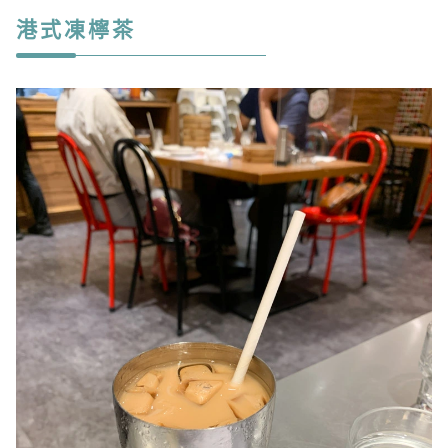
港式凍檸茶