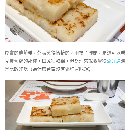
厚實的蘿蔔糕，外表煎得恰恰的，用筷子撥開，是還可以看
見蘿蔔絲的那種，口感很軟綿，但整理來說我覺得
添好運
還
是比較好吃（為什麼台南沒有添好運呢QQ