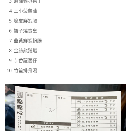
蔥油雞扒撈丁
三小菠蘿油
脆皮鮮蝦腸
蟹子燒賣皇
韭黃鮮蝦粉腸
金絲龍鬚蝦
芋香蘿蔔仔
竹笙排骨湯