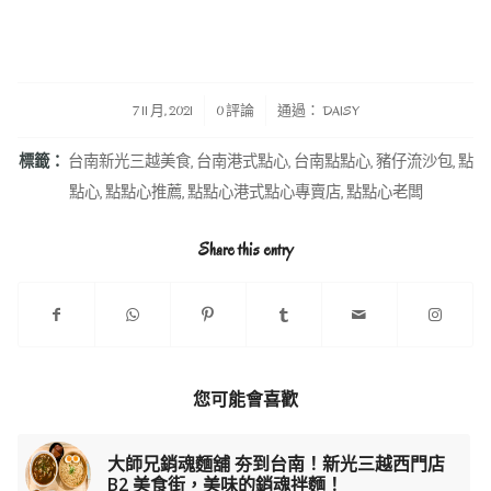
/
/
7 11 月, 2021
0 評論
通過：
DAISY
標籤：
台南新光三越美食
,
台南港式點心
,
台南點點心
,
豬仔流沙包
,
點
點心
,
點點心推薦
,
點點心港式點心專賣店
,
點點心老闆
Share this entry
您可能會喜歡
大師兄銷魂麵舖 夯到台南！新光三越西門店
B2 美食街，美味的銷魂拌麵！