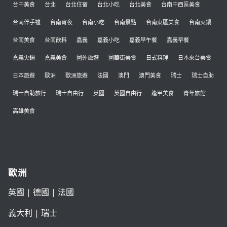
台中美食
台北
台北住宿
台北小吃
台北美食
台南中西區美食
台南伴手禮
台南宵夜
台南小吃
台南景點
台南東區美食
台南火鍋
台南美食
台南飲料
嘉義
嘉義小吃
嘉義早午餐
嘉義早餐
嘉義火鍋
嘉義美食
國外旅遊
國華街美食
日式料理
日本來台美食
日本旅遊
歐洲
歐洲旅遊
法國
澳門
澳門美食
瑞士
瑞士自助
瑞士自助旅行
瑞士自由行
英國
英國自由行
逢甲美食
青年旅館
高雄美食
歐洲
英國
|
德國
|
法國
義大利
|
瑞士