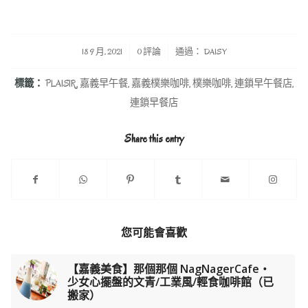
/
/
18 9 月, 2021
0 評論
通過：
DAISY
標籤：
PLAISIR
,
嘉義早午餐
,
嘉義樸樂咖啡
,
樸樂咖啡
,
連鎖早午餐店
,
連鎖早餐店
Share this entry
您可能會喜歡
【嘉義美食】那個那個 NagNagerCafe・
少女心擺盤的文青/工業風/輕食咖啡館（已
搬家）