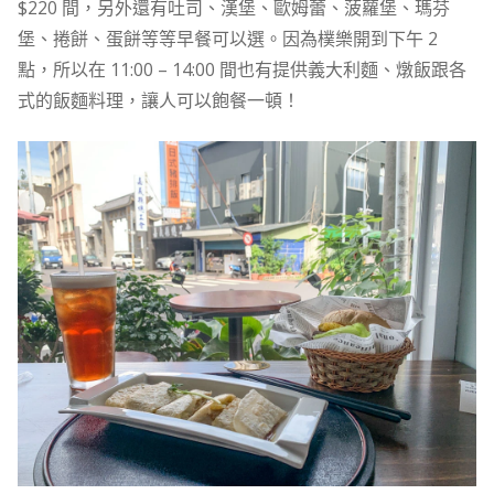
$220 間，另外還有吐司、漢堡、歐姆蕾、菠蘿堡、瑪芬
堡、捲餅、蛋餅等等早餐可以選。因為樸樂開到下午 2
點，所以在 11:00 – 14:00 間也有提供義大利麵、燉飯跟各
式的飯麵料理，讓人可以飽餐一頓！