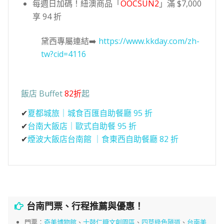
每週日加碼！紐澳商品「
OOCSUN2
」滿 $7,000
享 94 折
黛西專屬連結➡️
https://www.kkday.com/zh-
tw?cid=4116
飯店 Buffet
82折
起
✔
夏都城旅｜城食百匯自助餐廳 95 折
✔
台南大飯店｜歐式自助餐 95 折
✔
煙波大飯店台南館 ｜食東西自助餐廳 82 折
台南門票、行程推薦與優惠！
門票：
奇美博物館
、
十鼓仁糖文創園區
、
四草綠色隧道
、
台南美