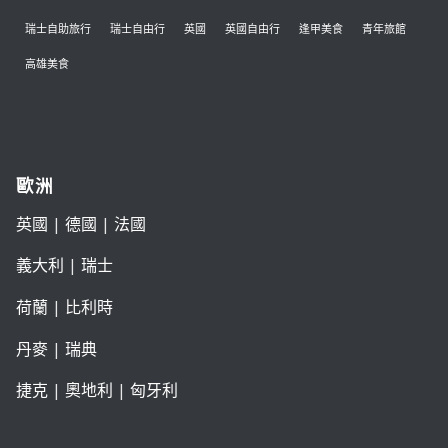
瑞士自助旅行
瑞士自由行
英國
英國自由行
逢甲美食
青年旅館
高雄美食
歐洲
英國
|
德國
|
法國
義大利
|
瑞士
荷蘭
|
比利時
丹麥
|
瑞典
捷克
|
奧地利
|
匈牙利