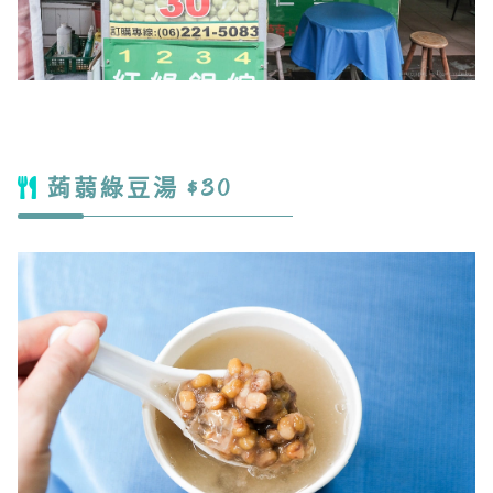
蒟蒻綠豆湯 $30