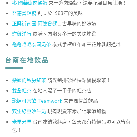
彬 國華街肉燥飯
來一碗肉燥飯，還要配虱目魚肚湯！
亞德當歸鴨
創立於1988年的美味
正興街商圈 阿婆魯麵
ㄩ古早味的好味道
炸雞洋行
皮酥、肉嫩又多汁的美味炸雞
龜龜毛毛泰國奶茶
泰式手標紅茶加三花煉乳超道地
台南在地飲品
藥師的私房紅茶
請先到掛號櫃檯點餐後取茶！
雙全紅茶
在地人喝了一甲子的紅茶店
聚握可茶飲 Teamwork
文青風甘蔗飲品
双生綠豆沙牛奶
現煮現賣不添加化學添加物
米里米里
台南連鎖飲料店，每天都有特價品項可以省荷
包！