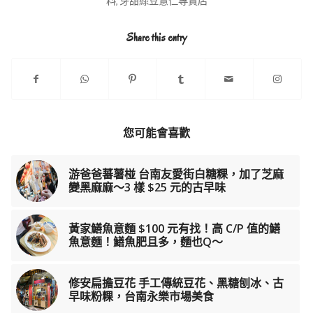
料
,
芽甜綠豆薏仁專賣店
Share this entry
您可能會喜歡
游爸爸蕃薯椪 台南友愛街白糖粿，加了芝麻
變黑麻麻～3 樣 $25 元的古早味
黃家鱔魚意麵 $100 元有找！高 C/P 值的鱔
魚意麵！鱔魚肥且多，麵也Q～
修安扁擔豆花 手工傳統豆花、黑糖刨冰、古
早味粉粿，台南永樂市場美食