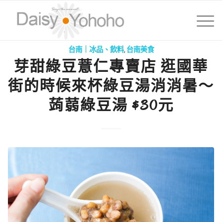
台南｜冰品、飲料
,
台南美食
芽甜綠豆薏仁專賣店 逛國華
街的時候來杯綠豆湯消消暑～
蒟蒻綠豆湯 $30元