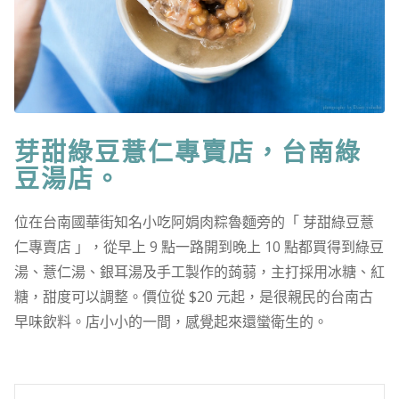
芽甜綠豆薏仁專賣店，台南綠
豆湯店。
位在台南國華街知名小吃阿娟肉粽魯麵旁的「 芽甜綠豆薏
仁專賣店 」，從早上 9 點一路開到晚上 10 點都買得到綠豆
湯、薏仁湯、銀耳湯及手工製作的蒟蒻，主打採用冰糖、紅
糖，甜度可以調整。價位從 $20 元起，是很親民的台南古
早味飲料。店小小的一間，感覺起來還蠻衛生的。