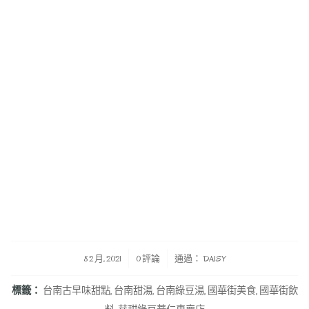
/
/
8 2 月, 2021
0 評論
通過：
DAISY
標籤：
台南古早味甜點
,
台南甜湯
,
台南綠豆湯
,
國華街美食
,
國華街飲