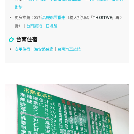
術館
更多推薦：85折
高鐵聯票優惠
（輸入折扣碼「
THSRTW9
」再9
折）｜
台南旗袍一日體驗
台南住宿
安平住宿
｜
海安路住宿
｜
台南汽車旅館