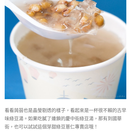
看看蒟蒻也是晶瑩剔透的樣子，看起來是一杯很不賴的古早
味綠豆湯。如果吃膩了連鎖的慶中街綠豆湯，那有到國華
街，也可以試試這個芽甜綠豆薏仁專賣店哦！