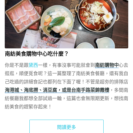
南紡美食購物中心吃什麼？
你是不是跟
黛西
一樣，有事沒事可能就會到
南紡購物中
心去
逛逛，順便覓食呢？這一篇整理了南紡美食餐廳，還有我自
己吃過的詳細食記也都列在下面了喔！不管是超夯的排隊店
海港城、海底撈、涓豆腐，或是台南手路菜錦霞樓
，多間南
紡餐廳我都想全部試過一輪，這篇也會無限期更新，想找南
紡美食的趕緊存起來！
閱讀更多