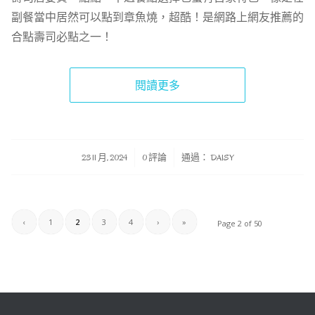
副餐當中居然可以點到章魚燒，超酷！是網路上網友推薦的
合點壽司必點之一！
閱讀更多
/
/
23 11 月, 2024
0 評論
通過：
DAISY
‹
1
2
3
4
›
»
Page 2 of 50