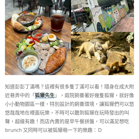
知道彭彭丁滿嗎？這裡有很多隻丁滿可以看！隱身在成大附
近巷弄中的「
狐獴先生
」，庭院飼養著好幾隻狐獴，就好像
小小動物園區一樣，特別設計的飼養環境，讓狐獴們可以悠
悠哉哉地在裡面玩樂，不時可以聽到狐獴在玩時發出的叫
聲，超級有趣！而店內賣的是早午餐拼盤，可以滿足想吃
brunch 又同時可以被狐獴萌一下的樂趣：Ｄ