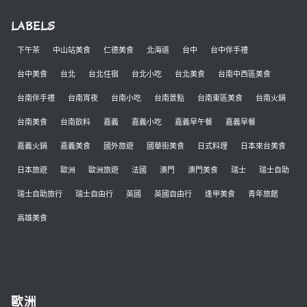
LABELS
下午茶
中山站美食
仁德美食
北海道
台中
台中伴手禮
台中美食
台北
台北住宿
台北小吃
台北美食
台南中西區美食
台南伴手禮
台南宵夜
台南小吃
台南景點
台南東區美食
台南火鍋
台南美食
台南飲料
嘉義
嘉義小吃
嘉義早午餐
嘉義早餐
嘉義火鍋
嘉義美食
國外旅遊
國華街美食
日式料理
日本來台美食
日本旅遊
歐洲
歐洲旅遊
法國
澳門
澳門美食
瑞士
瑞士自助
瑞士自助旅行
瑞士自由行
英國
英國自由行
逢甲美食
青年旅館
高雄美食
歐洲