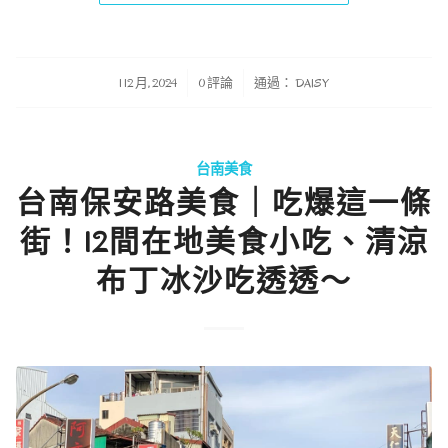
/
/
1 12 月, 2024
0 評論
通過：
DAISY
台南美食
台南保安路美食｜吃爆這一條
街！12間在地美食小吃、清涼
布丁冰沙吃透透～