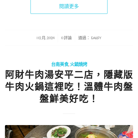
閱讀更多
/
/
1 12 月, 2024
0 評論
通過：
DAISY
台南美食
,
火鍋燒烤
阿財牛肉湯安平二店，隱藏版
牛肉火鍋這裡吃！溫體牛肉盤
盤鮮美好吃！