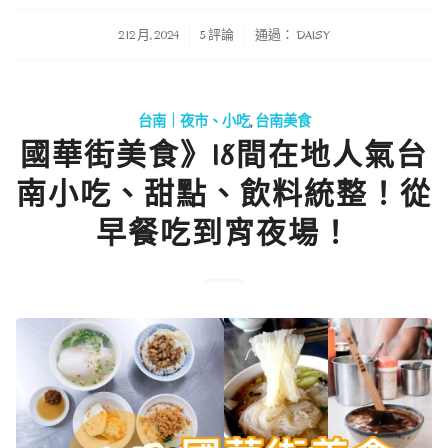
/
/
2 12 月, 2024
5 評論
通過：
DAISY
台南｜夜市、小吃
,
台南美食
國華街美食》18間在地人氣台
南小吃、甜點、飲料統整！從
早餐吃到宵夜場！