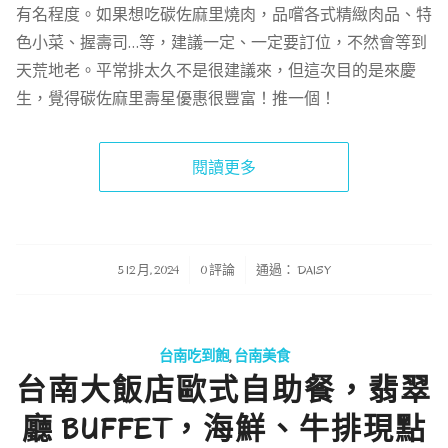
有名程度。如果想吃碳佐麻里燒肉，品嚐各式精緻肉品、特
色小菜、握壽司…等，建議一定、一定要訂位，不然會等到
天荒地老。平常排太久不是很建議來，但這次目的是來慶
生，覺得碳佐麻里壽星優惠很豐富！推一個！
閱讀更多
/
/
5 12 月, 2024
0 評論
通過：
DAISY
台南吃到飽
,
台南美食
台南大飯店歐式自助餐，翡翠
廳 BUFFET，海鮮、牛排現點