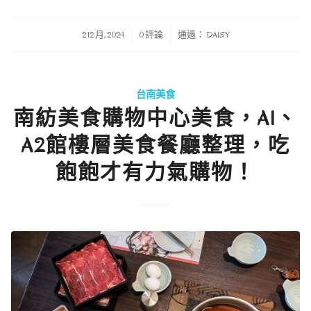
/
/
2 12 月, 2024
0 評論
通過：
DAISY
台南美食
南紡美食購物中心美食，A1、
A2館樓層美食餐廳整理，吃
飽飽才有力氣購物！