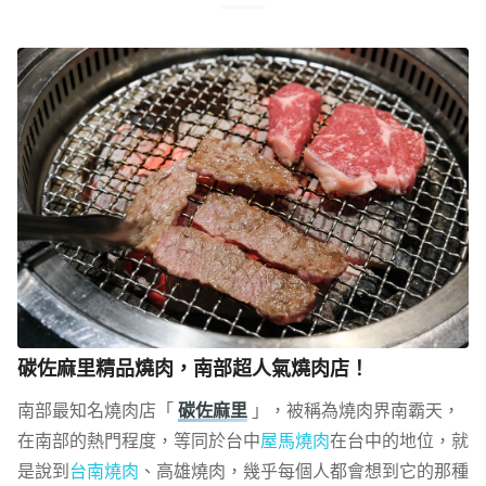
碳佐麻里精品燒肉，南部超人氣燒肉店！
南部最知名燒肉店「
碳佐麻里
」，被稱為燒肉界南霸天，
在南部的熱門程度，等同於台中
屋馬燒肉
在台中的地位，就
是說到
台南燒肉
、高雄燒肉，幾乎每個人都會想到它的那種