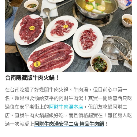
台南隱藏版牛肉火鍋！
在台南吃過了好幾間牛肉火鍋、牛肉湯，但目前心中第一
名，還是想要頒給安平的阿財牛肉湯！其實一開始黛西只吃
過位在安平老街上的
阿財牛肉湯本店
，但朋友吃過阿財二
店，直說牛肉火鍋超級好吃，而且價格超實在！難怪讓人吃
過一次就愛上
阿財牛肉湯安平二店·精品牛肉鍋
！