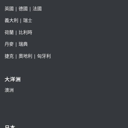
英國
|
德國
|
法國
義大利
|
瑞士
荷蘭
|
比利時
丹麥
|
瑞典
捷克
|
奧地利
|
匈牙利
大洋洲
澳洲
日本