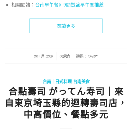
相關閱讀：
台南早午餐》9間豐盛早午餐推薦
閱讀更多
/
/
30 11 月, 2024
0 評論
通過：
DAISY
台南｜日式料理
,
台南美食
合點壽司 がってん寿司｜來
自東京埼玉縣的迴轉壽司店，
中高價位、餐點多元