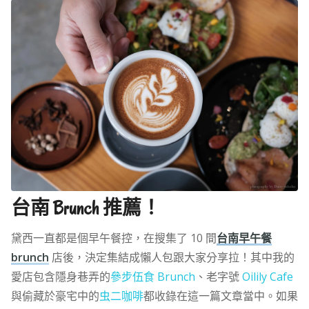
台南 Brunch 推薦！
黛西一直都是個早午餐控，在搜集了 10 間
台南早午餐
brunch
店後，決定集結成懶人包跟大家分享拉！其中我的
愛店包含隱身巷弄的
參步伍食 Brunch
、老字號
Oilily Cafe
與偷藏於豪宅中的
虫二咖啡
都收錄在這一篇文章當中。如果