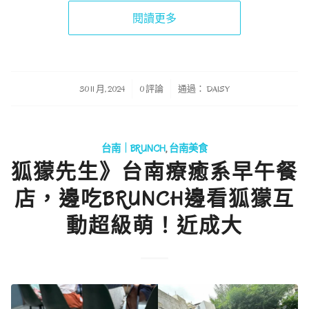
閱讀更多
/
/
30 11 月, 2024
0 評論
通過：
DAISY
台南｜BRUNCH
,
台南美食
狐獴先生》台南療癒系早午餐
店，邊吃BRUNCH邊看狐獴互
動超級萌！近成大