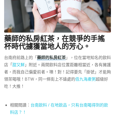
藥師的私房紅茶，在競爭的手搖
杯時代擄獲當地人的芳心。
台南府前路上的「
藥師的私房紅茶
」，位在當地知名的飲料
店「
甜又鮮
」附近。兩間飲料店位置距離相當近，各有擁護
者，而我自己偏愛前者。噢！對！記得要先「掛號」才能夠
領茶喝哦！BTW，同一條街上不遠處的
佰九海產粥
超級好
吃！大推！
相關閱讀：
台南飲料 / 在地飲品，只有台南喝得到的飲
料店？！