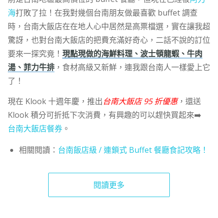
海
打敗了拉！在我對幾個台南朋友做最喜歡 buffet 調查
時，台南大飯店在在地人心中居然是高票檔選，實在讓我超
驚訝，也對台南大飯店的把費充滿好奇心，二話不說的訂位
要來一探究竟！
現點現做的海鮮料理、波士頓龍蝦、牛肉
湯、菲力牛排
，食材高級又新鮮，連我跟台南人一樣愛上它
了！
現在 Klook 十週年慶，推出
台南大飯店 95 折優惠
，還送
Klook 積分可折抵下次消費，有興趣的可以趕快買起來➡️
台南大飯店餐券
。
相關閱讀：
台南飯店級 / 連鎖式 Buffet 餐廳食記攻略！
閱讀更多