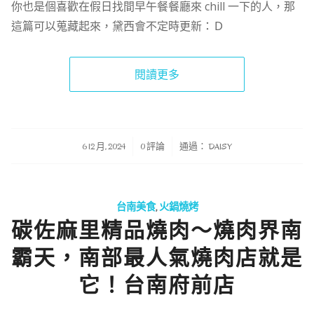
你也是個喜歡在假日找間早午餐餐廳來 chill 一下的人，那
這篇可以蒐藏起來，黛西會不定時更新：Ｄ
閱讀更多
/
/
6 12 月, 2024
0 評論
通過：
DAISY
台南美食
,
火鍋燒烤
碳佐麻里精品燒肉～燒肉界南
霸天，南部最人氣燒肉店就是
它！台南府前店