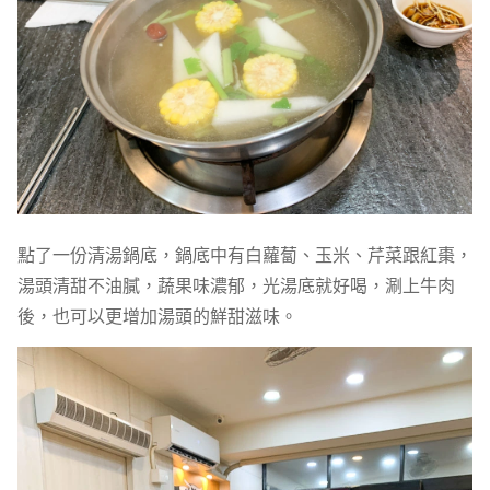
點了一份清湯鍋底，鍋底中有白蘿蔔、玉米、芹菜跟紅棗，
湯頭清甜不油膩，蔬果味濃郁，光湯底就好喝，涮上牛肉
後，也可以更增加湯頭的鮮甜滋味。