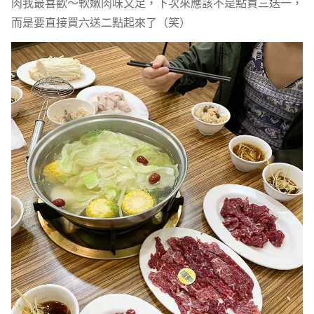
肉我最喜歡～軟嫩肉味又足，下次來應該不是點買三送一，
而是要直接買六送二點起來了（笑）