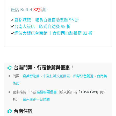
飯店 Buffet
82折
起
✔
夏都城旅｜城食百匯自助餐廳 95 折
✔
台南大飯店｜歐式自助餐 95 折
✔
煙波大飯店台南館 ｜食東西自助餐廳 82 折
台南門票、行程推薦與優惠！
門票：
奇美博物館
、
十鼓仁糖文創園區
、
四草綠色隧道
、
台南美
術館
更多推薦：85折
高鐵聯票優惠
（輸入折扣碼「
THSRTW9
」再9
折）｜
台南旗袍一日體驗
台南住宿