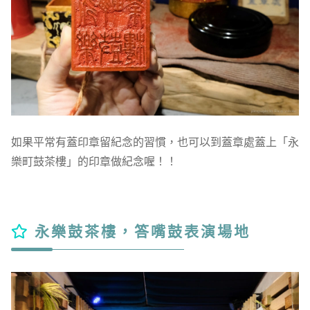
如果平常有蓋印章留紀念的習慣，也可以到蓋章處蓋上「永
樂町鼓茶樓」的印章做紀念喔！！
永樂鼓茶樓，答嘴鼓表演場地