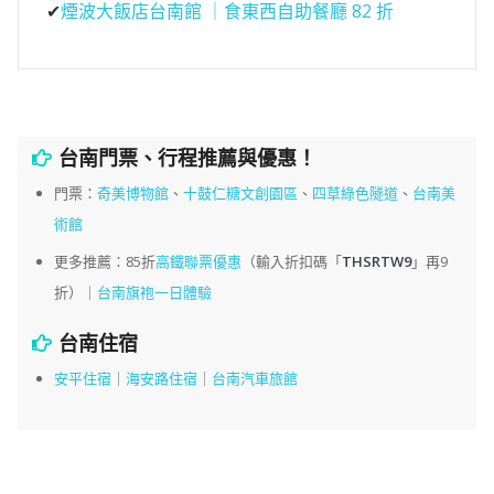
✔
煙波大飯店台南館 ｜食東西自助餐廳 82 折
台南門票、行程推薦與優惠！
門票：
奇美博物館
、
十鼓仁糖文創園區
、
四草綠色隧道
、
台南美
術館
更多推薦：85折
高鐵聯票優惠
（輸入折扣碼「
THSRTW9
」再9
折）｜
台南旗袍一日體驗
台南住宿
安平住宿
｜
海安路住宿
｜
台南汽車旅館