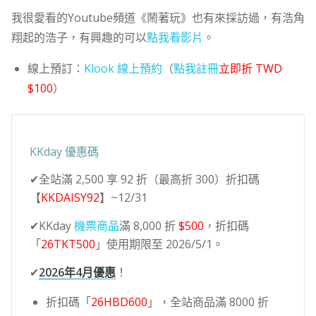
我很愛看的Youtube頻道《鬧著玩》也有來採訪過，有浩角
翔起的浩子，有興趣的可以
點我看影片
。
線上預訂：
Klook 線上預約
（
點我註冊
立即折 TWD
$100
）
KKday 優惠碼
✔全站滿 2,500 享 92 折（最高折 300）折扣碼
【
KKDAISY92
】~12/31
✔KKday
機票商品
滿 8,000 折
$500
，折扣碼
「
26TKT500
」使用期限至 2026/5/1。
✔
2026年4月優惠
！
折扣碼「
26HBD600
」，全站商品滿 8000 折