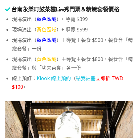
台南永樂町鼓茶樓Live秀門票＆精緻套餐價格
現場演出（
藍色區域
）+ 導覽 $399
現場演出（
黃色區域
）+ 導覽 $599
現場演出（
藍色區域
）＋導覽＋餐食 $500，餐食含「精
緻套餐」一份
現場演出（
黃色區域
）＋導覽＋餐食 $800，餐食含「精
緻套餐」與「功夫茶食」各一份
線上預訂：
Klook 線上預約
（
點我註冊
立即折 TWD
$100
）