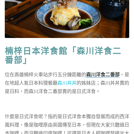
楠梓
日本
洋食館「森川洋食二
番部」
位在高雄楠梓火車站步行五分鐘距離的
森川洋食二番部
，是
在地超人氣日本料理餐廳
森川丼丼
的姊妹店；森川丼丼賣的
是日料，而森川洋食二番部賣的是日式洋食。
什麼是日式洋食呢？指的是日式洋食本獨自發展而成的西洋
風料理，像是咖哩原由英國傳至日本，但現在大家只聽過日
本咖哩，而沒聽過印度咖哩！可謂是日本人把咖哩發揚光大