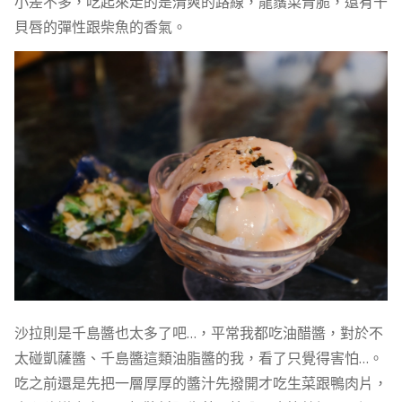
小差不多，吃起來走的是清爽的路線，龍鬚菜青脆，還有干
貝唇的彈性跟柴魚的香氣。
沙拉則是千島醬也太多了吧…，平常我都吃油醋醬，對於不
太碰凱薩醬、千島醬這類油脂醬的我，看了只覺得害怕…。
吃之前還是先把一層厚厚的醬汁先撥開才吃生菜跟鴨肉片，