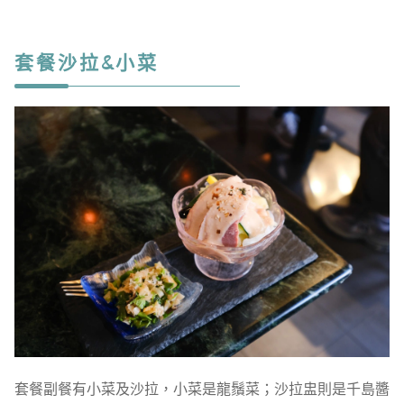
套餐沙拉&小菜
套餐副餐有小菜及沙拉，小菜是龍鬚菜；沙拉盅則是千島醬