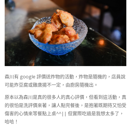
森川有 google 評價送炸物的活動，炸物是隨機的，店員說
可能炸豆腐或雞唐揚不一定，由廚房隨機出。
原本以為森川是真的很多人的真心評價，但看到這活動，真
的很怕是洗評價來著，讓人點完餐後，是抱著既期待又怕受
傷害的心情來等餐點上桌^^|| 但實際吃過是我想太多了，
哈哈！