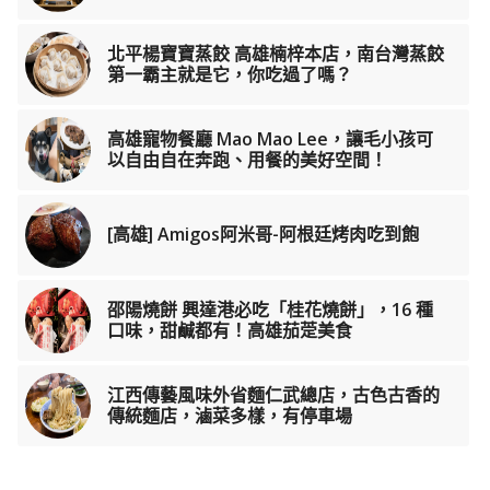
北平楊寶寶蒸餃 高雄楠梓本店，南台灣蒸餃
第一霸主就是它，你吃過了嗎？
高雄寵物餐廳 Mao Mao Lee，讓毛小孩可
以自由自在奔跑、用餐的美好空間！
[高雄] Amigos阿米哥-阿根廷烤肉吃到飽
邵陽燒餅 興達港必吃「桂花燒餅」，16 種
口味，甜鹹都有！高雄茄萣美食
江西傳藝風味外省麵仁武總店，古色古香的
傳統麵店，滷菜多樣，有停車場