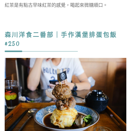
紅茶是有點古早味紅茶的感覺，喝起來微糖順口。
森川洋食二番部｜手作漢堡排蛋包飯
$250