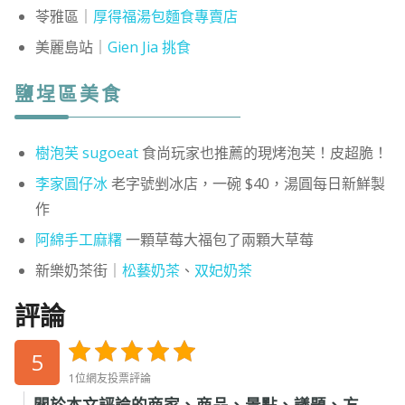
苓雅區｜
厚得福湯包麵食專賣店
美麗島站｜
Gien Jia 挑食
鹽埕區美食
樹泡芙 sugoeat
食尚玩家也推薦的現烤泡芙！皮超脆！
李家圓仔冰
老字號剉冰店，一碗 $40，湯圓每日新鮮製
作
阿綿手工麻糬
一顆草莓大福包了兩顆大草莓
新樂奶茶街｜
松藝奶茶
、
双妃奶茶
評論
5
1位網友投票評論
關於本文評論的商家、商品、景點、議題、方