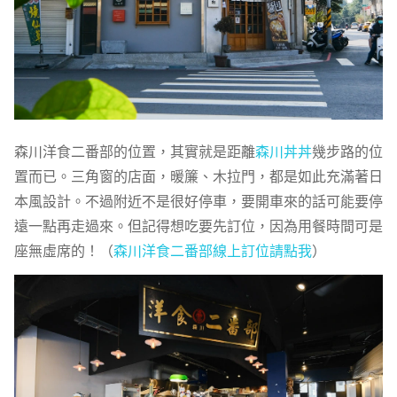
森川洋食二番部的位置，其實就是距離
森川丼丼
幾步路的位
置而已。三角窗的店面，暖簾、木拉門，都是如此充滿著日
本風設計。不過附近不是很好停車，要開車來的話可能要停
遠一點再走過來。但記得想吃要先訂位，因為用餐時間可是
座無虛席的！（
森川洋食二番部線上訂位請點我
）