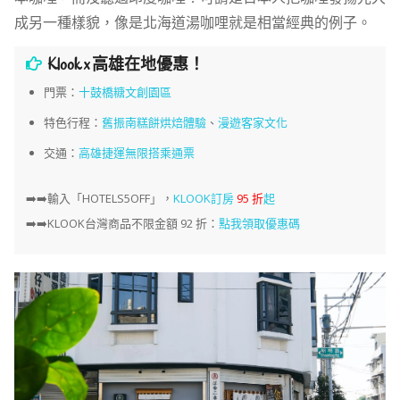
成另一種樣貌，像是北海道湯咖哩就是相當經典的例子。
Klook x 高雄在地優惠！
門票：
十鼓橋糖文創園區
特色行程：
舊振南糕餅烘焙體驗
、
漫遊客家文化
交通：
高雄捷運無限搭乘通票
➡️➡️
輸入「HOTELS5OFF」，
KLOOK訂房
95 折
起
➡️➡️KLOOK台灣商品不限金額 92 折：
點我領取優惠碼