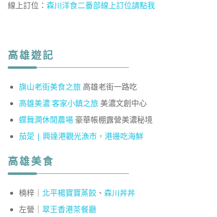
線上訂位：
森川洋食二番部線上訂位請點我
高雄遊記
旗山老街美食之旅
高雄老街一路吃
高雄美濃 客家小鎮之旅
美濃文創中心
蝶舞澗休閒農場
豪華帳棚露營美濃秘境
茄萣 | 興達港觀光漁市，港邊吃海鮮
高雄美食
楠梓｜
北平楊寶寶蒸餃
、
森川丼丼
左營｜
翠王香港茶餐廳