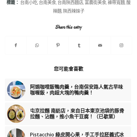
標籤：
台南小吃
,
台南美食
,
台南陝西麵店
,
富農街美食
,
褲帶寬麵
,
酸
辣麵
,
陝西辣妹子
Share this entry
您可能會喜歡
阿娟咖哩飯鴨肉羹，台南保安路人氣古早味
咖喱飯，肉超大塊的鴨肉羹！
屯京拉麵 南紡店，來自日本東京池袋的豚骨
拉麵、沾麵，推小魚干豆腐！（已歇業）
Pistacchio 綠皮開心果，手工手拉胚義式冰