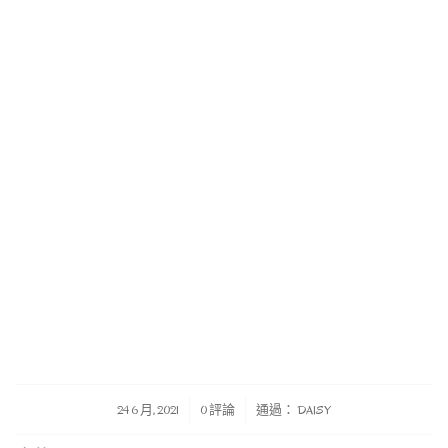
/
/
24 6 月, 2021
0 評論
通過：
DAISY