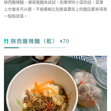
陝西酸辣麵 – 褲袋寬麵來試試。如果想吃小菜的話，菜單
上也蠻多可以選，不過價格比別肩富農街上的麵店都來得高
一點點就是。
陝西酸辣麵（乾） $70