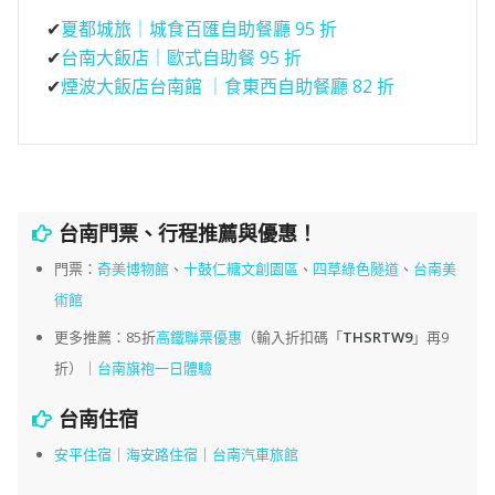
✔
夏都城旅｜城食百匯自助餐廳 95 折
✔
台南大飯店｜歐式自助餐 95 折
✔
煙波大飯店台南館 ｜食東西自助餐廳 82 折
台南門票、行程推薦與優惠！
門票：
奇美博物館
、
十鼓仁糖文創園區
、
四草綠色隧道
、
台南美
術館
更多推薦：85折
高鐵聯票優惠
（輸入折扣碼「
THSRTW9
」再9
折）｜
台南旗袍一日體驗
台南住宿
安平住宿
｜
海安路住宿
｜
台南汽車旅館