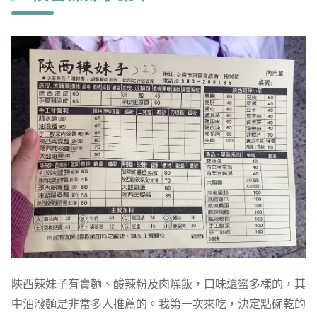
陝西辣妹子有賣麵、酸辣粉及肉燥飯，口味還蠻多樣的，其
中油潑麵是非常多人推薦的。我第一次來吃，決定點碗乾的