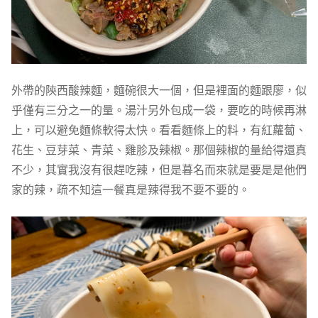
外帶的陝西酸辣麵，麵碗很大一個，但是裡面的麵跟廖，似
乎僅有三分之一的量。湯汁另外包成一袋，要吃的時候再淋
上，可以避免麵條軟得太快。看看麵條上的料，有紅蘿蔔、
花生、豆芽菜、青菜、雞胗及辣椒。那個辣椒的量給得還真
不少，其實我沒有很趕吃辣，但是暮名而來就是要是是他們
家的辣，疏不知這一餐真是辣得我不要不要的。