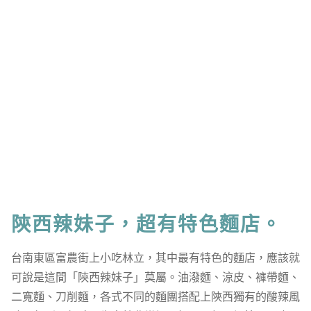
陝西辣妹子，超有特色麵店。
台南東區富農街上小吃林立，其中最有特色的麵店，應該就
可說是這間「陝西辣妹子」莫屬。油潑麵、涼皮、褲帶麵、
二寬麵、刀削麵，各式不同的麵團搭配上陝西獨有的酸辣風