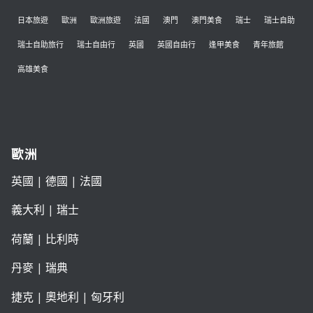
日本旅遊
歐洲
歐洲旅遊
法國
澳門
澳門美食
瑞士
瑞士自助
瑞士自助旅行
瑞士自由行
英國
英國自由行
逢甲美食
青年旅館
高雄美食
歐洲
英國
|
德國
|
法國
義大利
|
瑞士
荷蘭
|
比利時
丹麥
|
瑞典
捷克
|
奧地利
|
匈牙利