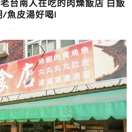
店 老台南人在吃的肉燥飯店 白飯
/魚皮湯好喝!