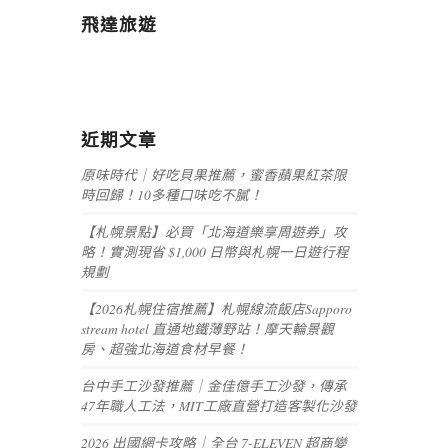
飛達旅遊
近期文章
原味時代｜好吃貝果推薦，蜜香蘋果紅茶限
時回歸！10多種口味吃不膩！
【札幌景點】必買「北海道樂享周遊券」攻
略！實測現省 $1,000 日幣與札幌一日遊行程
規劃
【2026札幌住宿推薦】札幌線流飯店Sapporo
stream hotel 直通地鐵薄野站！摩天輪景觀
房、超強北海道食材早餐！
台中手工沙發推薦｜金佳億手工沙發，傳承
47年職人工法，MIT工廠直營打造客製化沙發
2026 出國網卡攻略｜全台 7-ELEVEN 超商變