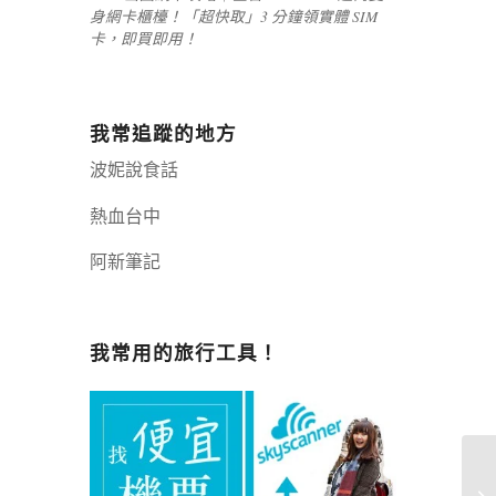
身網卡櫃檯！「超快取」3 分鐘領實體 SIM
卡，即買即用！
我常追蹤的地方
波妮說食話
熱血台中
阿新筆記
嘉義+1 | 嘉義加一
辣個露營
我常用的旅行工具！