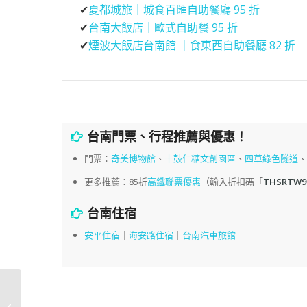
✔
夏都城旅｜城食百匯自助餐廳 95 折
✔
台南大飯店｜歐式自助餐 95 折
✔
煙波大飯店台南館 ｜食東西自助餐廳 82 折
台南門票、行程推薦與優惠！
門票：
奇美博物館
、
十鼓仁糖文創園區
、
四草綠色隧道
更多推薦：85折
高鐵聯票優惠
（輸入折扣碼「
THSRTW9
台南住宿
安平住宿
｜
海安路住宿
｜
台南汽車旅館
2018髮型染燙全紀錄 |
PLUUS中山N5店 日系質