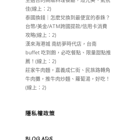
生適合的高級料理餐廳，燈光美、氣氛
佳(線上：2)
泰國換錢｜怎麽兌換到最便宜的泰銖？
台幣/美金/ATM跨國提款/信用卡消費
攻略(線上：2)
漢來海港城 南紡夢時代店，台南
buffet 吃到飽，必吃餐點、限量甜點推
薦！(線上：2)
莊家牛肉麵，嘉義成仁街、民族路轉角
牛肉攤，推牛肉炒麵、蘿蔔湯，好吃！
(線上：2)
隱私權政策
BLOG ADS