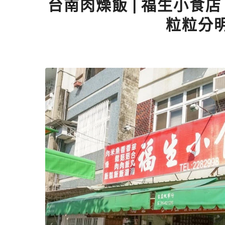
台南肉燥飯 | 福生小食
粒粒分明